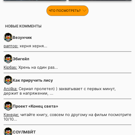
ЧТО ПОСМОТРЕТЬ?
НОВЫЕ КОММЕНТЫ
Везунчик
раптор:
херня херня...
Эбигейл
Kip6as:
Хрень на один раз...
Как приручить лису
Ani4ka:
Сериал пролетел) ) захватывает с первых минут,
держит в напряжении, ...
Проект «Конец света»
Кэнеди:
читайте книгу, совсем по другому на фильм посмотрите
10/10...
СОУЛМ8ЙТ