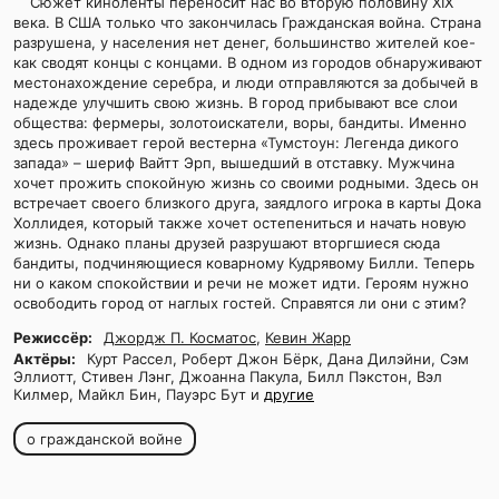
Сюжет киноленты переносит нас во вторую половину XIX
века. В США только что закончилась Гражданская война. Страна
разрушена, у населения нет денег, большинство жителей кое-
как сводят концы с концами. В одном из городов обнаруживают
местонахождение серебра, и люди отправляются за добычей в
надежде улучшить свою жизнь. В город прибывают все слои
общества: фермеры, золотоискатели, воры, бандиты. Именно
здесь проживает герой вестерна «Тумстоун: Легенда дикого
запада» – шериф Вайтт Эрп, вышедший в отставку. Мужчина
хочет прожить спокойную жизнь со своими родными. Здесь он
встречает своего близкого друга, заядлого игрока в карты Дока
Холлидея, который также хочет остепениться и начать новую
жизнь. Однако планы друзей разрушают вторгшиеся сюда
бандиты, подчиняющиеся коварному Кудрявому Билли. Теперь
ни о каком спокойствии и речи не может идти. Героям нужно
освободить город от наглых гостей. Справятся ли они с этим?
Режиссёр:
Джордж П. Косматос
,
Кевин Жарр
Актёры:
Курт Рассел, Роберт Джон Бёрк, Дана Дилэйни, Сэм
Эллиотт, Стивен Лэнг, Джоанна Пакула, Билл Пэкстон, Вэл
Килмер, Майкл Бин, Пауэрс Бут и
другие
о гражданской войне