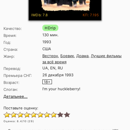
IMDb: 7.8
КП: 7.195
HDrip
Качество:
130 мин.
Время:
1993
Год:
США
Страна:
Вестерн
,
Боевик
,
Драма
,
Лучшие фильмы
Жанр:
за всё время
UA, EN, RU
Перевод:
26 декабря 1993
Премьера СНГ:
18+
Возраст:
I'm your huckleberry!
Слоган:
Детальнее...
Поставьте оценку:
Оценка:
8.4
/10 (
29
)