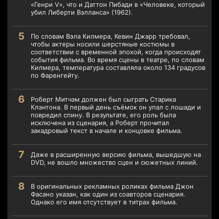
«Генри V», что и Даттон Пибади в «Человеке, который
убил Либерти Вэлланса» (1962).
По словам Вэла Килмера, Кевин Джарр требовал,
чтобы актеры носили шерстяные костюмы в
соответствии с временной эпохой, когда происходят
события фильма. Во время сцены в театре, по словам
Килмера, температура составляла около 134 градусов
по Фаренгейту.
Роберт Митчэм должен был сыграть Старика
Клэнтона. В первый день съёмок он упал с лошади и
повредил спину. В результате, его роль была
исключена из сценария, а Роберт прочитал
закадровый текст в начале и концовке фильма.
Даже в расширенную версию фильма, вышедшую на
DVD, не вошло множество сцен и сюжетных линий.
В оригинальных рекламных роликах фильма Джон
Фасано указан, как один из соавторов сценария.
Однако его имя отсутствует в титрах фильма.