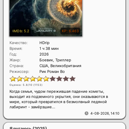
Качество:
HDrip
Время:
1 ч 38 мин
Год:
2026
Жанр:
Боевик, Триллер
Страна:
США, Великобритания
Режиссер:
Рик Роман Во
Оценка: 5.8/10 (
1153
)
Когда семья, чудом пережившая падение кометы,
выходит из подземного укрытия, они оказываются в
мире, который превратился в безмолвный ледяной
лабиринт - замёрзшие...
4-08-2026, 14:10
Я ругаюсь
(2025)