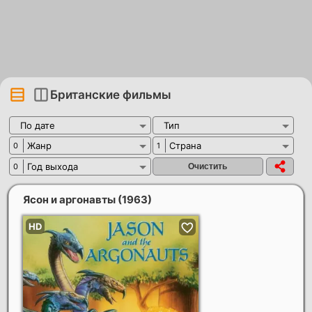
Британские фильмы
По дате
Тип
Жанр
Страна
0
1
Год выхода
0
Ясон и аргонавты
(1963)