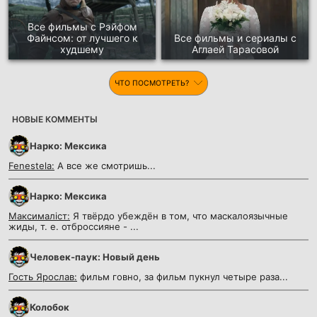
Все фильмы с Рэйфом
Файнсом: от лучшего к
Все фильмы и сериалы с
худшему
Аглаей Тарасовой
ЧТО ПОСМОТРЕТЬ?
НОВЫЕ КОММЕНТЫ
Нарко: Мексика
Fenestela:
А все же смотришь...
Нарко: Мексика
Максималіст:
Я твёрдо убеждён в том, что маскалоязычные
жиды, т. е. отброссияне - ...
Человек-паук: Новый день
Гость Ярослав:
фильм говно, за фильм пукнул четыре раза...
Колобок