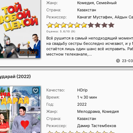
Жанр:
Комедия, Семейный
Страна:
Казахстан
Режиссер:
Канагат Мустафин, Айдын С
Оценка: 5.6/10 (
9
)
Всё рушится в самый неподходящий момент
на свадьбу сестры бесследно исчезают, и у
остаётся лишь один шанс всё исправить. Ра
местном телеканале,...
23-03
ударай
(2022)
Качество:
HDrip
Время:
1 ч 30 мин
Год:
2022
Жанр:
Мелодрама, Комедия
Страна:
Казахстан
Режиссер:
Дамир Тастембеков