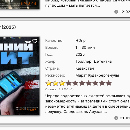
миром, который внезапно становится чужим
пугающим - мать пытается...
12-02
т
(2025)
Качество:
HDrip
Время:
1 ч 30 мин
Год:
2025
Жанр:
Триллер, Детектив
Страна:
Казахстан
Режиссер:
Марат Кудайбергенулы
Оценка: 3.2/10 (
6
)
Череда подростковых смертей вскрывает 
закономерность - за трагедиями стоит онла
незаметно втягивающая детей в смертельн
ловушку. Следователь Аружан...
31-01