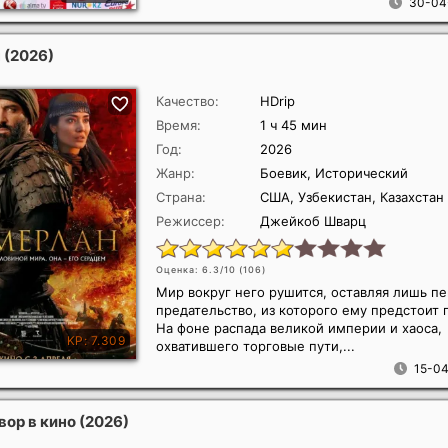
30-04
н
(2026)
Качество:
HDrip
Время:
1 ч 45 мин
Год:
2026
Жанр:
Боевик, Исторический
Страна:
США, Узбекистан, Казахстан
Режиссер:
Джейкоб Шварц
Оценка: 6.3/10 (
106
)
Мир вокруг него рушится, оставляя лишь пе
предательство, из которого ему предстоит 
На фоне распада великой империи и хаоса,
охватившего торговые пути,...
15-04
вор в кино
(2026)