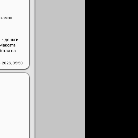
ахаман
 - деньги
 Максата
ботая на
-2026, 05:50