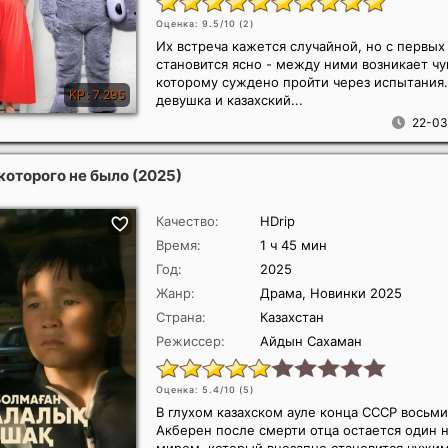
Оценка: 9.5/10 (
2
)
Их встреча кажется случайной, но с первы
становится ясно - между ними возникает чу
которому суждено пройти через испытания.
девушка и казахский...
22-03
 которого не было
(2025)
Качество:
HDrip
Время:
1 ч 45 мин
Год:
2025
Жанр:
Драма, Новинки 2025
Страна:
Казахстан
Режиссер:
Айдын Сахаман
Оценка: 5.4/10 (
5
)
В глухом казахском ауле конца СССР восьм
Акберен после смерти отца остается один н