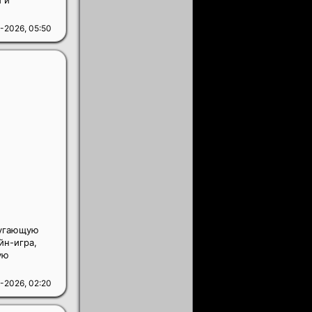
 и
-2026, 05:50
пугающую
йн-игра,
ую
-2026, 02:20