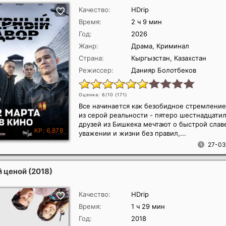
Качество:
HDrip
Время:
2 ч 9 мин
Год:
2026
Жанр:
Драма, Криминал
Страна:
Кыргызстан, Казахстан
Режиссер:
Данияр Болотбеков
Оценка: 6/10 (
171
)
Все начинается как безобидное стремление
из серой реальности - пятеро шестнадцати
друзей из Бишкека мечтают о быстрой слав
уважении и жизни без правил,...
27-03
й ценой
(2018)
Качество:
HDrip
Время:
1 ч 29 мин
Год:
2018