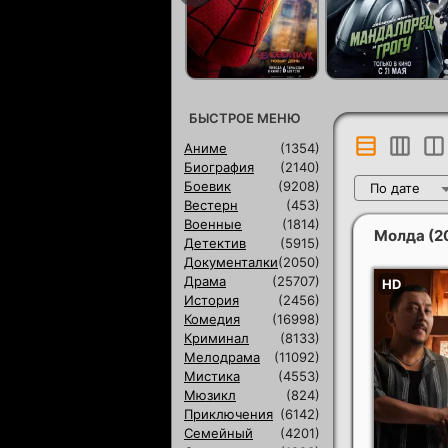
БЫСТРОЕ МЕНЮ
Аниме
(1354)
Биография
(2140)
Боевик
(9208)
По дате
Вестерн
(453)
Военные
(1814)
Молда
(2
Детектив
(5915)
Документалки
(2050)
Драма
(25707)
История
(2456)
Комедия
(16998)
Криминал
(8133)
Мелодрама
(11092)
Мистика
(4553)
Мюзикл
(824)
Приключения
(6142)
Семейный
(4201)