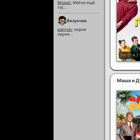
Moisei:
Матня ещё
та(...
Везунчик
раптор:
херня
херня...
Маша и Д