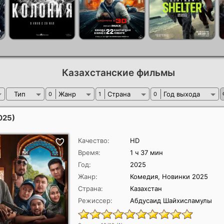
Казахстанские фильмы
Тип
Жанр
Страна
Год выхода
0
1
0
025)
Качество:
HD
Время:
1 ч 37 мин
Год:
2025
Жанр:
Комедия, Новинки 2025
Страна:
Казахстан
Режиссер:
Абдусаид Шайхисламулы