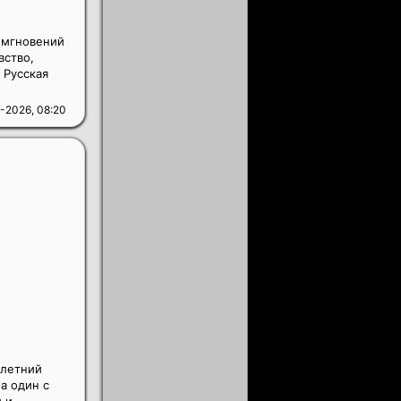
х мгновений
вство,
 Русская
-2026, 08:20
илетний
а один с