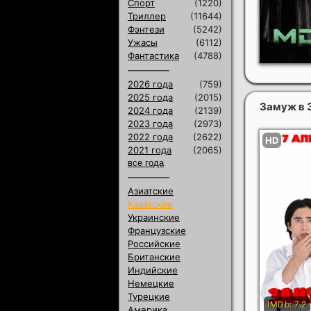
Спорт
(1220)
Триллер
(11644)
Фэнтези
(5242)
Ужасы
(6112)
Фантастика
(4788)
2026 года
(759)
2025 года
(2015)
Замуж в 
2024 года
(2139)
2023 года
(2973)
2022 года
(2622)
2021 года
(2065)
все года
Азиатские
Казахские
Украинские
Французские
Российские
Британские
Индийские
Немецкие
Турецкие
Америка