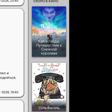
-2026, 23:40
СКОРО В КИНО
Кай и Герда:
Путешествие к
Снежной
королеве
пел и
подняться.
-2026, 16:40
СольФасоль