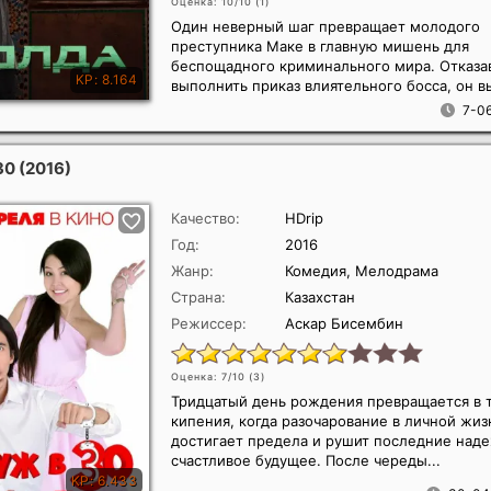
Оценка: 10/10 (
1
)
Один неверный шаг превращает молодого
преступника Маке в главную мишень для
беспощадного криминального мира. Отказа
выполнить приказ влиятельного босса, он в
7-06
30
(2016)
Качество:
HDrip
Год:
2016
Жанр:
Комедия, Мелодрама
Страна:
Казахстан
Режиссер:
Аскар Бисембин
Оценка: 7/10 (
3
)
Тридцатый день рождения превращается в 
кипения, когда разочарование в личной жиз
достигает предела и рушит последние над
счастливое будущее. После череды...