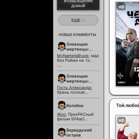
Возвращение
домой
ЕЩЕ
НОВЫЕ КОММЕНТЫ
Зловещие
мертвецы:
Пекло
MyNameIsBruce:
мда
без Рэйми не то. .
....
Зловещие
мертвецы:
Пекло
Гость Александр:
Хрень полная...
Той любо
Колобок
Жос:
ПрекРАСный
фильм БРАвО...
Бермудский
остров