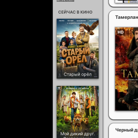
СЕЙЧАС В КИНО
Тамерла
Старый орёл
Черный д
Мой дикий друг.