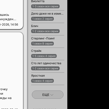
Виолетта
1-3 сезон все серии
Дело даже не в измене
вшись
ынужден...
1 сезон 2 серия
-2026, 14:56
Блич
1-2 сезон все серии
Стерлинг-Поинт
1 сезон 8 серия
Страйк
1-5 сезон 4 серия
Сто лет одиночества
1-2 сезон все серии
Яростная
1 сезон 4 серия
точку
ни
ЕЩЕ
ежды на