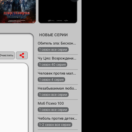
НОВЫЕ СЕРИИ
Обитель зла: Бесконечная тьма
1 сезон все серии
Чу Цяо: Возрождение из Ледяного озера
1 сезон 40 серия
Человек против малыша
1 сезон 4 серия
Незабываемая любовь / Возлюбленный незнакомец
1 сезон все серии
Моб Психо 100
1 сезон все серии
Чеболь против детектива
1-2 сезон все серии