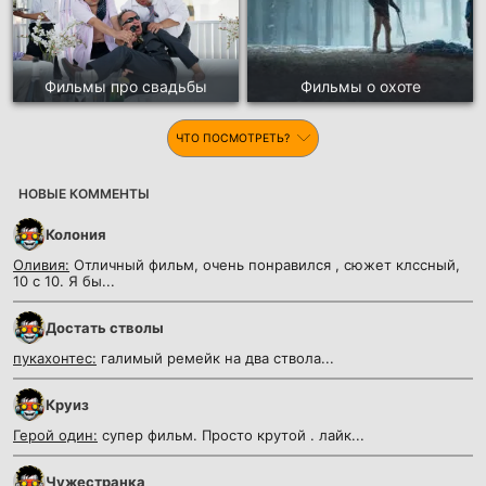
Фильмы про свадьбы
Фильмы о охоте
ЧТО ПОСМОТРЕТЬ?
НОВЫЕ КОММЕНТЫ
Колония
Оливия:
Отличный фильм, очень понравился , сюжет клссный,
10 с 10. Я бы...
Достать стволы
пукахонтес:
галимый ремейк на два ствола...
Круиз
Герой один:
супер фильм. Просто крутой . лайк...
Чужестранка