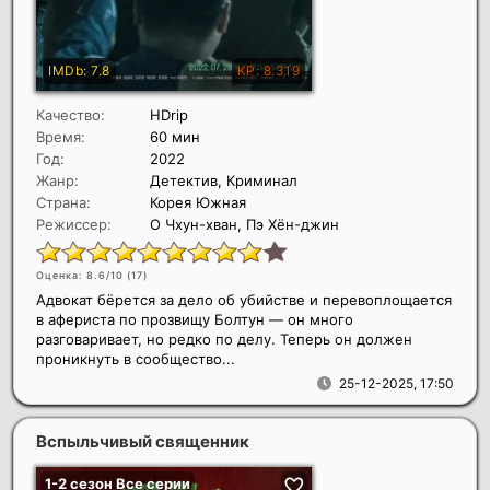
Качество:
HDrip
Время:
60 мин
Год:
2022
Жанр:
Детектив, Криминал
Страна:
Корея Южная
Режиссер:
О Чхун-хван, Пэ Хён-джин
Оценка: 8.6/10 (
17
)
Адвокат бёрется за дело об убийстве и перевоплощается
в афериста по прозвищу Болтун — он много
разговаривает, но редко по делу. Теперь он должен
проникнуть в сообщество...
25-12-2025, 17:50
Вспыльчивый священник