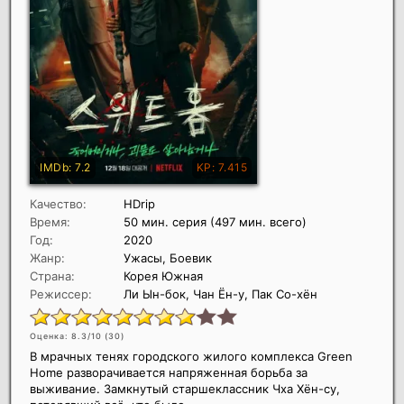
Качество:
HDrip
Время:
50 мин. серия (497 мин. всего)
Год:
2020
Жанр:
Ужасы, Боевик
Страна:
Корея Южная
Режиссер:
Ли Ын-бок, Чан Ён-у, Пак Со-хён
Оценка: 8.3/10 (
30
)
В мрачных тенях городского жилого комплекса Green
Home разворачивается напряженная борьба за
выживание. Замкнутый старшеклассник Чха Хён-су,