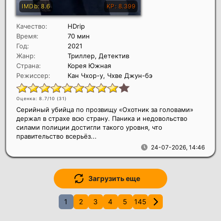
Качество:
HDrip
Время:
70 мин
Год:
2021
Жанр:
Триллер, Детектив
Страна:
Корея Южная
Режиссер:
Кан Чхор-у, Чхве Джун-бэ
Оценка: 8.7/10 (
31
)
Серийный убийца по прозвищу «Охотник за головами»
держал в страхе всю страну. Паника и недовольство
силами полиции достигли такого уровня, что
правительство всерьёз...
24-07-2026, 14:46
Загрузить еще
1
2
3
4
5
145