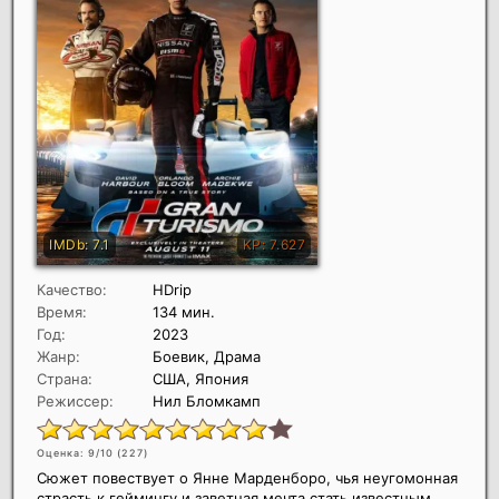
Качество:
HDrip
Время:
134 мин.
Год:
2023
Жанр:
Боевик, Драма
Страна:
США, Япония
Режиссер:
Нил Бломкамп
Оценка: 9/10 (
227
)
Сюжет повествует о Янне Марденборо, чья неугомонная
страсть к геймингу и заветная мечта стать известным