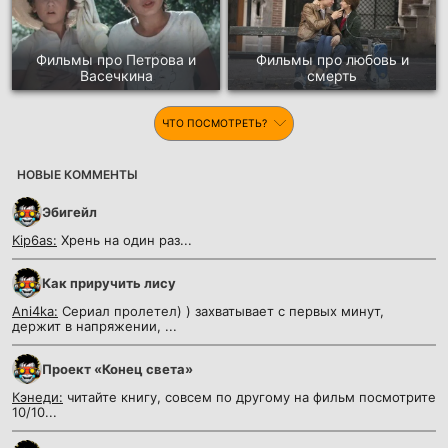
Фильмы про Петрова и
Фильмы про любовь и
Васечкина
смерть
ЧТО ПОСМОТРЕТЬ?
НОВЫЕ КОММЕНТЫ
Эбигейл
Kip6as:
Хрень на один раз...
Как приручить лису
Ani4ka:
Сериал пролетел) ) захватывает с первых минут,
держит в напряжении, ...
Проект «Конец света»
Кэнеди:
читайте книгу, совсем по другому на фильм посмотрите
10/10...