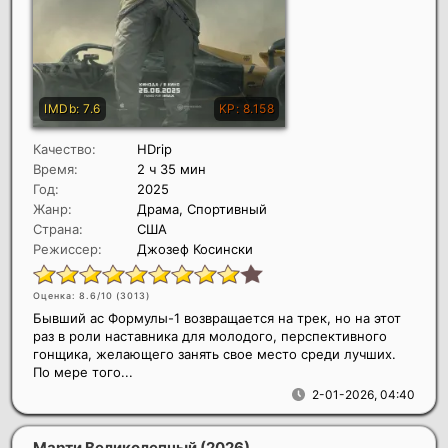
Качество:
HDrip
Время:
2 ч 35 мин
Год:
2025
Жанр:
Драма, Спортивный
Страна:
США
Режиссер:
Джозеф Косински
Оценка: 8.6/10 (
3013
)
Бывший ас Формулы-1 возвращается на трек, но на этот
раз в роли наставника для молодого, перспективного
гонщика, желающего занять свое место среди лучших.
По мере того...
2-01-2026, 04:40
Марти Великолепный
(2026)