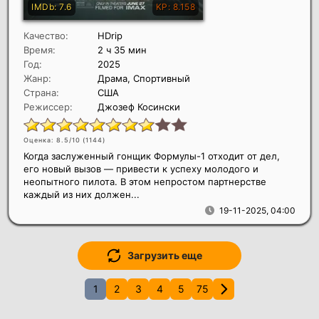
Качество:
HDrip
Время:
2 ч 35 мин
Год:
2025
Жанр:
Драма, Спортивный
Страна:
США
Режиссер:
Джозеф Косински
Оценка: 8.5/10 (
1144
)
Когда заслуженный гонщик Формулы-1 отходит от дел,
его новый вызов — привести к успеху молодого и
неопытного пилота. В этом непростом партнерстве
каждый из них должен...
19-11-2025, 04:00
Загрузить еще
1
2
3
4
5
75