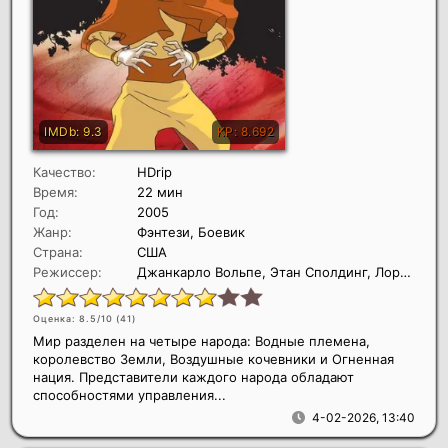
Качество:
HDrip
Время:
22 мин
Год:
2005
Жанр:
Фэнтези, Боевик
Страна:
США
Режиссер:
Джанкарло Вольпе, Этан Сполдинг, Лорен Макмаллен
Оценка: 8.5/10 (
41
)
Мир разделен на четыре народа: Водные племена,
королевство Земли, Воздушные кочевники и Огненная
нация. Представители каждого народа обладают
способностями управления...
4-02-2026, 13:40