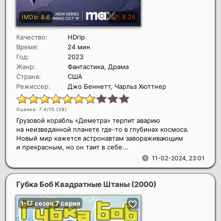
Качество:
HDrip
Время:
24 мин
Год:
2023
Жанр:
Фантастика, Драма
Страна:
США
Режиссер:
Джо Беннетт, Чарльз Хюттнер
Оценка: 7.4/10 (
38
)
Грузовой корабль «Деметра» терпит аварию
на неизведанной планете где-то в глубинах космоса.
Новый мир кажется астронавтам завораживающим
и прекрасным, но он таит в себе...
11-02-2024, 23:01
Губка Боб Квадратные Штаны
(2000)