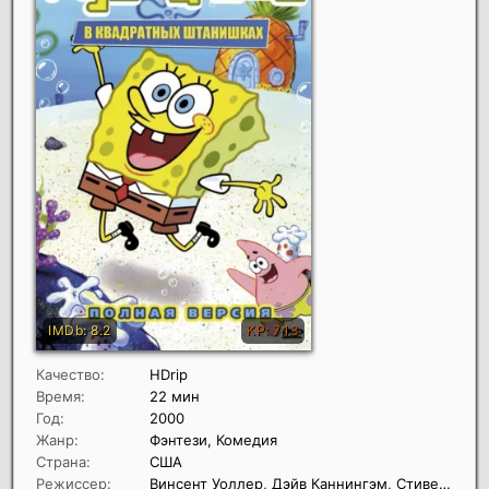
Качество:
HDrip
Время:
22 мин
Год:
2000
Жанр:
Фэнтези, Комедия
Страна:
США
Режиссер:
Винсент Уоллер, Дэйв Каннингэм, Стивен Хилленбёрг