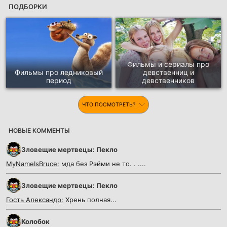
ПОДБОРКИ
Фильмы и сериалы про
Фильмы про ледниковый
девственниц и
период
девственников
ЧТО ПОСМОТРЕТЬ?
НОВЫЕ КОММЕНТЫ
Зловещие мертвецы: Пекло
MyNameIsBruce:
мда без Рэйми не то. . ....
Зловещие мертвецы: Пекло
Гость Александр:
Хрень полная...
Колобок