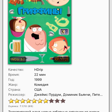
Качество:
HDrip
Время:
22 мин
Год:
1999
Жанр:
Комедия
Страна:
США
Режиссер:
Джеймс Пурдум, Доминик Бьянчи, Питер Шин
Оценка: 7.1/10 (
69
)
Телезрителей ждут новые забавные ситуации из жизни