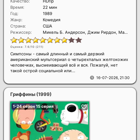
Качество:
HDrip
Время:
22 мин
Год:
1989
Жанр:
Комедия
Страна:
США
Режиссер:
Микель Б. Андерсон, Джим Рирдон, Марк Керклэнд
Оценка: 7.6/10 (
211
)
Симпсоны - самый длинный и самый дерзкий
американский мультсериал о четырехпалых желтокожих
человечках, высмеивающий всё и вся. Пожалуй, нет
такой острой социальной или...
16-07-2026, 21:30
Гриффины
(1999)