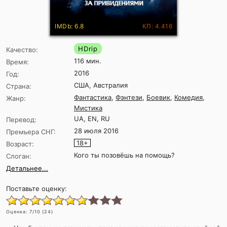
IMDb: 6.8
КП: 4.416
HDrip
Качество:
116 мин.
Время:
2016
Год:
США, Австралия
Страна:
Фантастика
,
Фэнтези
,
Боевик
,
Комедия
,
Жанр:
Мистика
UA, EN, RU
Перевод:
28 июля 2016
Премьера СНГ:
18+
Возраст:
Кого ты позовёшь на помощь?
Слоган:
Детальнее...
Поставьте оценку:
Оценка:
7
/10 (
24
)