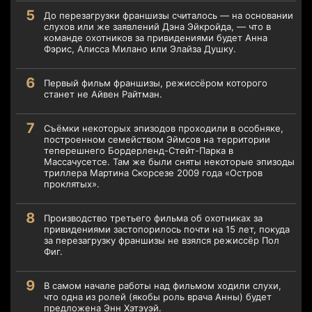
До перезагрузки франшизы считалось — на основании
слухов или же заявлений Дэна Эйкройда, — что в
команде охотников за привидениями будет Анна
Фэрис, Алисса Милано или Элайза Душку.
Первый фильм франшизы, режиссёром которого
станет не Айвен Райтман.
Съёмки некоторых эпизодов проходили в особняке,
построенном семейством Эймсов на территории
теперешнего Бордерленд-Стейт-Парка в
Массачусетсе. Там же были сняты некоторые эпизоды
триллера Мартина Скорсезе 2009 года «Остров
проклятых».
Производство третьего фильма об охотниках за
привидениями застопорилось почти на 15 лет, покуда
за перезагрузку франшизы не взялся режиссёр Пол
Фиг.
В самом начале работы над фильмом ходили слухи,
что одна из ролей (якобы роль врача Анны) будет
предложена Энн Хэтэуэй.