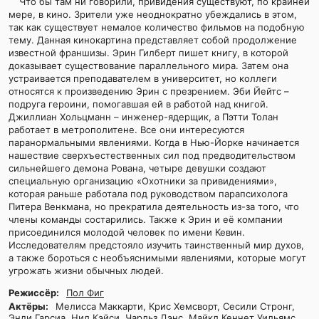
Что бы там ни говорили, привидения существуют, по крайней
мере, в кино. Зрители уже неоднократно убеждались в этом,
так как существует немалое количество фильмов на подобную
тему. Данная кинокартина представляет собой продолжение
известной франшизы. Эрин Гилберт пишет книгу, в которой
доказывает существование параллельного мира. Затем она
устраивается преподавателем в университет, но коллеги
относятся к произведению Эрин с презрением. Эби Йейтс –
подруга героини, помогавшая ей в работой над книгой.
Джиллиан Хольцманн – инженер-ядерщик, а Пэтти Толан
работает в метрополитене. Все они интересуются
паранормальными явлениями. Когда в Нью-Йорке начинается
нашествие сверхъестественных сил под предводительством
сильнейшего демона Рована, четыре девушки создают
специальную организацию «Охотники за привидениями»,
которая раньше работала под руководством парапсихолога
Питера Венкмана, но прекратила деятельность из-за того, что
члены команды состарились. Также к Эрин и её компании
присоединился молодой человек по имени Кевин.
Исследователям предстояло изучить таинственный мир духов,
а также бороться с необъяснимыми явлениями, которые могут
угрожать жизни обычных людей.
Режиссёр:
Пол Фиг
Актёры:
Мелисса Маккарти, Крис Хемсворт, Сесили Стронг,
Энди Гарсиа, Нил Кэйси, Чарльз Дэнс, Майкл Кеннет Уильямс,