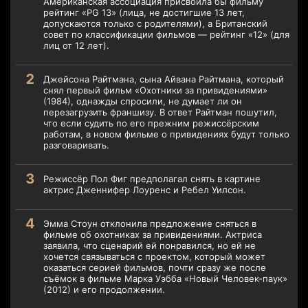
Американская ассоциация присвоила бы фильму
рейтинг «PG 13» (лица, не достигшие 13 лет,
допускаются только с родителями), а Британский
совет по классификации фильмов — рейтинг «12» (для
лиц от 12 лет).
Джейсона Райтмана, сына Айвана Райтмана, который
снял первый фильм «Охотники за привидениями»
(1984), однажды спросили, не думает ли он
перезагрузить франшизу. В ответ Райтман пошутил,
что если судить по его прежним режиссёрским
работам, в новом фильме о привидениях будут только
разговаривать.
Режиссёр Пол Фиг предполагал снять в картине
актрис Дженнифер Лоуренс и Ребел Уилсон.
Эмма Стоун отклонила предложение сняться в
фильме об охотниках за привидениями. Актриса
заявила, что сценарий ей понравился, но ей не
хочется связываться с проектом, который может
оказаться серией фильмов, почти сразу же после
съёмок в фильме Марка Уэбба «Новый Человек-паук»
(2012) и его продолжении.