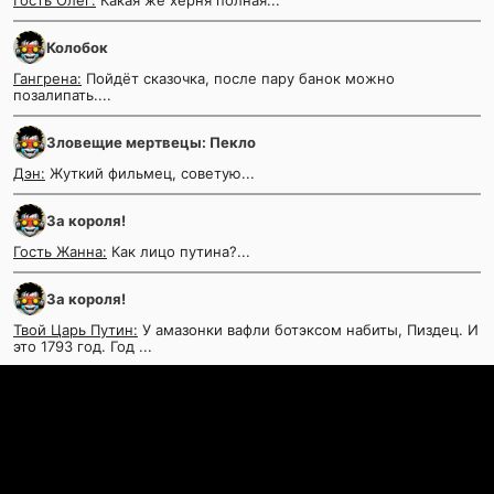
Гость Олег:
Какая же херня полная...
Колобок
Гангрена:
Пойдёт сказочка, после пару банок можно
позалипать....
Зловещие мертвецы: Пекло
Дэн:
Жуткий фильмец, советую...
За короля!
Гость Жанна:
Как лицо путина?...
За короля!
Твой Царь Путин:
У амазонки вафли ботэксом набиты, Пиздец. И
это 1793 год. Год ...