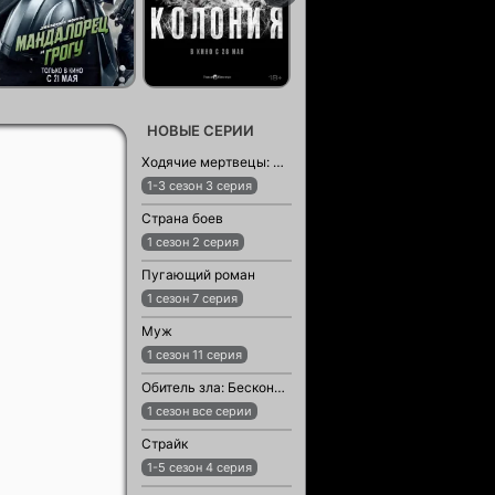
НОВЫЕ СЕРИИ
Ходячие мертвецы: Мертвый город
1-3 сезон 3 серия
Страна боев
1 сезон 2 серия
Пугающий роман
1 сезон 7 серия
Муж
1 сезон 11 серия
Обитель зла: Бесконечная тьма
1 сезон все серии
Страйк
1-5 сезон 4 серия