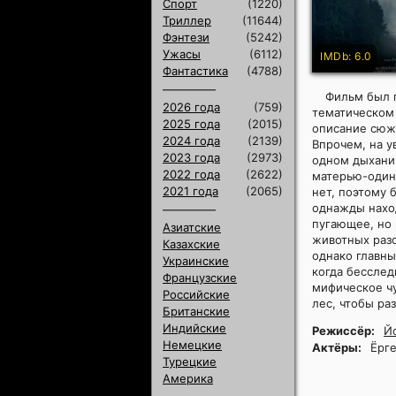
Спорт
(1220)
Триллер
(11644)
Фэнтези
(5242)
Ужасы
(6112)
IMDb: 6.0
Фантастика
(4788)
Фильм был 
2026 года
(759)
тематическом 
2025 года
(2015)
описание сюже
2024 года
(2139)
Впрочем, на у
2023 года
(2973)
одном дыхании
2022 года
(2622)
матерью-одино
2021 года
(2065)
нет, поэтому 
однажды нахо
пугающее, но 
Азиатские
животных разо
Казахские
однако главны
Украинские
когда бесслед
Французские
мифическое чу
Российские
лес, чтобы ра
Британские
Индийские
Режиссёр:
Й
Немецкие
Актёры:
Ёрге
Турецкие
Америка