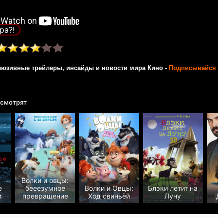
ра?!
люзивные трейлеры, инсайды и новости мира Кино -
Подписывайся 
 смотрят
Волки и овцы:
е
бееезумное
Волки и Овцы:
Блэки летит на
и
превращение
Ход свиньёй
Луну