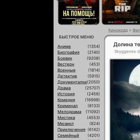
Кинокрад
»
Фи
БЫСТРОЕ МЕНЮ
Долина те
Аниме
(1354)
Skyggenes d
Биография
(2140)
Боевик
(9208)
Вестерн
(453)
Военные
(1814)
Детектив
(5915)
Документалки
(2050)
Драма
(25707)
История
(2456)
Комедия
(16998)
Криминал
(8133)
Мелодрама
(11092)
Мистика
(4553)
Мюзикл
(824)
Приключения
(6142)
Семейный
(4201)