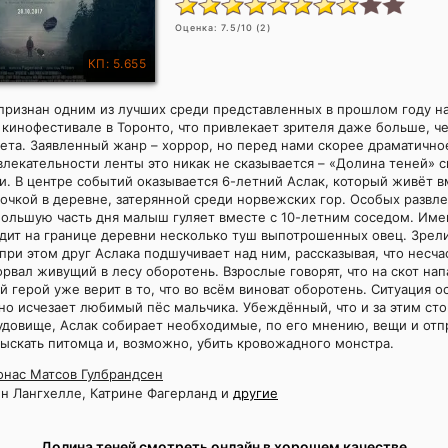
Оценка:
7.5
/10 (
2
)
КП: 5.655
признан одним из лучших среди представленных в прошлом году н
кинофестивале в Торонто, что привлекает зрителя даже больше, ч
та. Заявленный жанр – хоррор, но перед нами скорее драматичное
влекательности ленты это никак не сказывается – «Долина теней» с
. В центре событий оказывается 6-летний Аслак, который живёт в
чкой в деревне, затерянной среди норвежских гор. Особых развле
большую часть дня малыш гуляет вместе с 10-летним соседом. Име
дит на границе деревни несколько туш выпотрошенных овец. Зрели
при этом друг Аслака подшучивает над ним, рассказывая, что несч
рвал живущий в лесу оборотень. Взрослые говорят, что на скот нап
й герой уже верит в то, что во всём виноват оборотень. Ситуация 
но исчезает любимый пёс мальчика. Убеждённый, что и за этим сто
довище, Аслак собирает необходимые, по его мнению, вещи и отп
зыскать питомца и, возможно, убить кровожадного монстра.
онас Матсов Гулбрандсен
н Лангхелле, Катрине Фагерланд и
другие
Долина теней смотреть онлайн в хорошем качестве