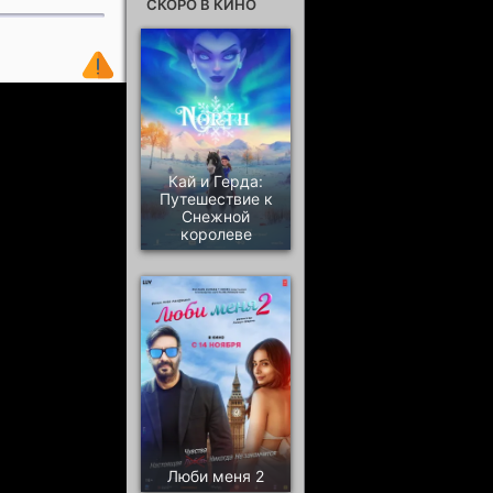
СКОРО В КИНО
Кай и Герда:
Путешествие к
Снежной
королеве
Люби меня 2