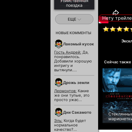
Убийственная
поездка
Нету трейле
ЕЩЕ
НОВЫЕ КОММЕНТЫ
Экск
Лакомый кусок
Гость Андрей:
Да,
понравилось.
Добавили хорошую
Сейчас также
интригу и
вытянули....
Дрожь земли
Лермонтов:
Какие
же они тупые, это
просто ужас...
Дни Сакамото
Стеклянны
марионетк
Эль:
Когда будет
нормальное
качество?...