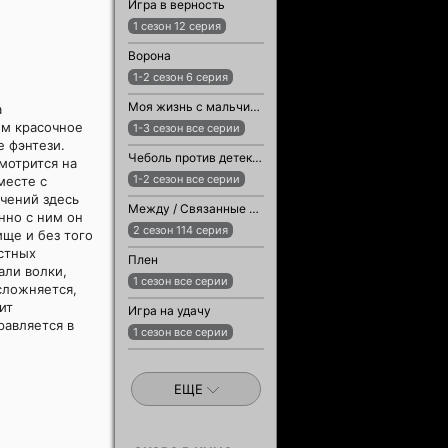
Игра в верность
1 сезон 12 серия
Ворона
1-2 сезон 6 серия
Моя жизнь с мальчиками Уолтер
а
ем красочное
1-3 сезон все серии
 фэнтези.
Чеболь против детектива
мотрится на
1-2 сезон все серии
месте с
чений здесь
Между / Связанные судьбой
нно с ним он
2 сезон 114 серия
ще и без того
астных
Плен
али волки,
1 сезон все серии
осложняется,
ит
Игра на удачу
равляется в
1 сезон все серии
ЕЩЕ