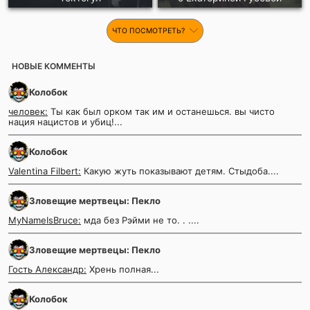
ЧТО ПОСМОТРЕТЬ?
НОВЫЕ КОММЕНТЫ
Колобок
человек:
Ты как был орком так им и останешься. вы чисто
нация нацистов и убиц!...
Колобок
Valentina Filbert:
Какую жуть показывают детям. Стыдоба....
Зловещие мертвецы: Пекло
MyNameIsBruce:
мда без Рэйми не то. . ....
Зловещие мертвецы: Пекло
Гость Александр:
Хрень полная...
Колобок