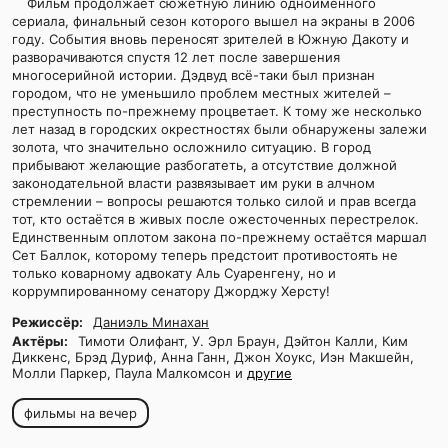
Фильм продолжает сюжетную линию одноименного
сериала, финальный сезон которого вышел на экраны в 2006
году. События вновь переносят зрителей в Южную Дакоту и
разворачиваются спустя 12 лет после завершения
многосерийной истории. Дэдвуд всё-таки был признан
городом, что не уменьшило проблем местных жителей –
преступность по-прежнему процветает. К тому же несколько
лет назад в городских окрестностях были обнаружены залежи
золота, что значительно осложнило ситуацию. В город
прибывают желающие разбогатеть, а отсутствие должной
законодательной власти развязывает им руки в алчном
стремлении – вопросы решаются только силой и прав всегда
тот, кто остаётся в живых после ожесточенных перестрелок.
Единственным оплотом закона по-прежнему остаётся маршал
Сет Баллок, которому теперь предстоит противостоять не
только коварному адвокату Аль Суаренгену, но и
коррумпированному сенатору Джорджу Херсту!
Режиссёр:
Даниэль Минахан
Актёры:
Тимоти Олифант, У. Эрл Браун, Дэйтон Калли, Ким
Диккенс, Брэд Дуриф, Анна Ганн, Джон Хоукс, Иэн Макшейн,
Молли Паркер, Паула Малкомсон и
другие
фильмы на вечер