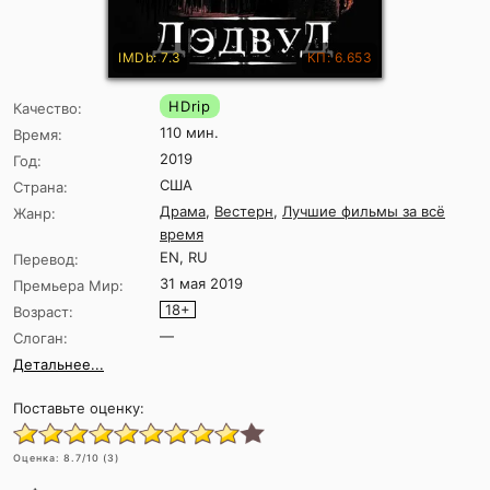
IMDb: 7.3
КП: 6.653
HDrip
Качество:
110 мин.
Время:
2019
Год:
США
Страна:
Драма
,
Вестерн
,
Лучшие фильмы за всё
Жанр:
время
EN, RU
Перевод:
31 мая 2019
Премьера Мир:
18+
Возраст:
—
Слоган:
Детальнее...
Поставьте оценку:
Оценка:
8.7
/10 (
3
)