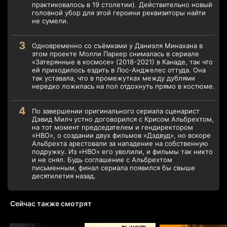
практиковалось в 19 столетии). Действительно новый
головной убор для этой героини реквизиторы найти
не сумели.
Одновременно со съёмками у Даниэля Минахана в
этом проекте Молли Паркер снималась в сериале
«Затерянные в космосе» (2018-2021) в Канаде, так что
ей приходилось ездить в Лос-Анджелес оттуда. Она
так уставала, что в промежутках между дублями
нередко ложилась на пол отдохнуть прямо в костюме.
По завершении оригинального сериала сценарист
Дэвид Милч устно договорился с Крисом Альбрехтом,
на тот момент председателем и гендиректором
«HBO», о создании двух фильмов «Дэдвуд», но вскоре
Альбрехта арестовали за нападение на собственную
подружку. Из «HBO» его уволили, и фильмы так никто
и не снял. Будь соглашение с Альбрехтом
письменным, финал сериала появился бы свыше
десятилетия назад.
Сейчас также смотрят