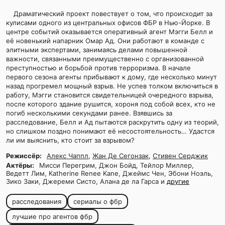
Драматический проект повествует о том, что происходит за
кулисами одного из центральных офисов ФБР в Нью-Йорке. В
центре событий оказывается оперативный агент Мэгги Белл и
её новенький напарник Омар Ад. Они работают в команде с
элитными экспертами, занимаясь делами повышенной
важности, связанными преимущественно с организованной
преступностью и борьбой против терроризма. В начале
первого сезона агенты прибывают к дому, где несколько минут
назад прогремел мощный взрыв. Не успев толком включиться в
работу, Мэгги становится свидетельницей очередного взрыва,
после которого здание рушится, хороня под собой всех, кто не
погиб несколькими секундами ранее. Взявшись за
расследование, Белл и Ад пытаются раскрутить одну из теорий,
но слишком поздно понимают её несостоятельность… Удастся
ли им выяснить, кто стоит за взрывом?
Режиссёр:
Алекс Чаппл
,
Жан Де Сегонзак
,
Стивен Серджик
Актёры:
Мисси Перегрим, Джон Бойд, Тейлор Миллер,
Ведетт Лим, Katherine Renee Kane, Джеймс Чен, Эбони Ноэль,
Зико Заки, Джереми Систо, Алана де ла Гарса и
другие
расследования
сериалы о фбр
лучшие про агентов фбр