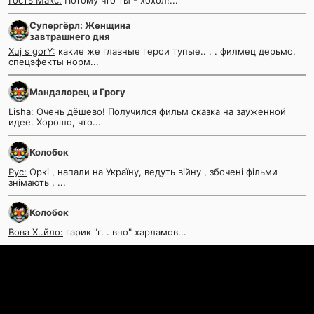
Гость Макс:
Потому что ты - хохол!...
Супергёрл: Женщина
завтрашнего дня
Xuj s gorY:
какие же главные герои тупые.. . . филмец дерьмо.
спецэфекты норм...
Мандалорец и Грогу
Lisha:
Очень дёшево! Получился фильм сказка на зауженной
идее. Хорошо, что...
Колобок
Рус:
Оркі , напали на Україну, ведуть війну , збочені фільми
знімають , ...
Колобок
Вова Х..йло:
гарик "г. . вно" харламов...