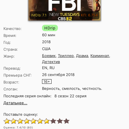
IMDb: 7.1
КП: 6.754
HDrip
Качество:
60 мин
Время:
2018
Год:
США
Страна:
Боевик
,
Триллер
,
Драма
,
Криминал
,
Жанр:
Детектив
EN, RU
Перевод:
26 сентября 2018
Премьера СНГ:
16+
Возраст:
Верность, смелость, честность.
Слоган:
Последняя серия онлайн:
8 сезон 22 серия
Детальнее...
Поставьте оценку:
Оценка:
7.4
/10 (
80
)