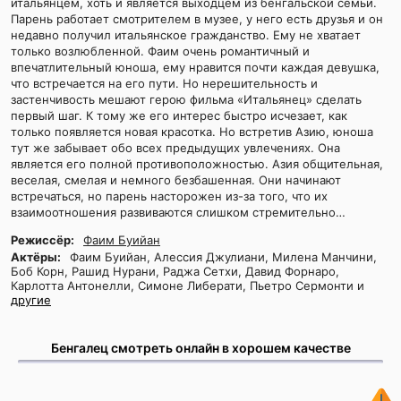
итальянцем, хоть и является выходцем из бенгальской семьи.
Парень работает смотрителем в музее, у него есть друзья и он
недавно получил итальянское гражданство. Ему не хватает
только возлюбленной. Фаим очень романтичный и
впечатлительный юноша, ему нравится почти каждая девушка,
что встречается на его пути. Но нерешительность и
застенчивость мешают герою фильма «Итальянец» сделать
первый шаг. К тому же его интерес быстро исчезает, как
только появляется новая красотка. Но встретив Азию, юноша
тут же забывает обо всех предыдущих увлечениях. Она
является его полной противоположностью. Азия общительная,
веселая, смелая и немного безбашенная. Они начинают
встречаться, но парень насторожен из-за того, что их
взаимоотношения развиваются слишком стремительно…
Режиссёр:
Фаим Буийан
Актёры:
Фаим Буийан, Алессия Джулиани, Милена Манчини,
Боб Корн, Рашид Нурани, Раджа Сетхи, Давид Форнаро,
Карлотта Антонелли, Симоне Либерати, Пьетро Сермонти и
другие
Бенгалец смотреть онлайн в хорошем качестве