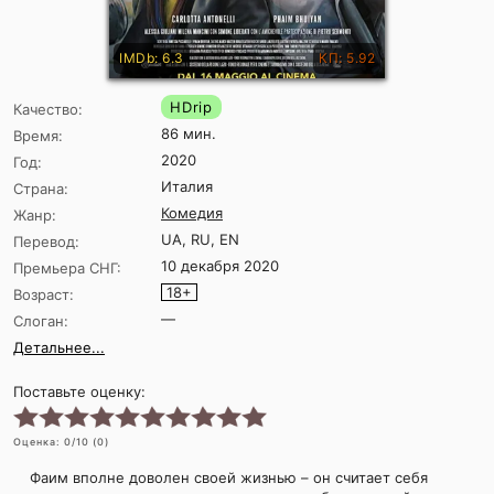
IMDb: 6.3
КП: 5.92
HDrip
Качество:
86 мин.
Время:
2020
Год:
Италия
Страна:
Комедия
Жанр:
UA, RU, EN
Перевод:
10 декабря 2020
Премьера СНГ:
18+
Возраст:
—
Слоган:
Детальнее...
Поставьте оценку:
Оценка:
0
/10 (
0
)
Фаим вполне доволен своей жизнью – он считает себя