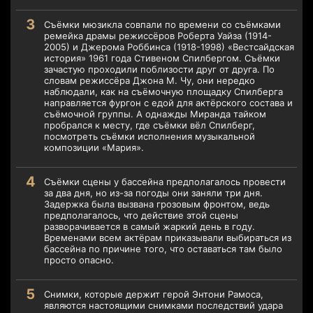
Съёмки мюзикла совпали по времени со съёмками
ремейка драмы режиссёров Роберта Уайза (1914-
2005) и Джерома Роббинса (1918-1998) «Вестсайдская
история» 1961 года Стивеном Спилбергом. Съёмки
зачастую проходили поблизости друг от друга. По
словам режиссёра Джона М. Чу, они нередко
наблюдали, как на съёмочную площадку Спилберга
направляется фургон с едой для актёрского состава и
съёмочной группы. А однажды Миранда тайком
пробрался к месту, где съёмки вёл Спилберг,
посмотреть съёмки исполнения музыкальной
композиции «Мария».
Съёмки сцены у бассейна предполагалось провести
за два дня, но из-за погоды они заняли три дня.
Задержка была вызвана грозовым фронтом, ведь
предполагалось, что действие этой сцены
разворачивается в самый жаркий день в году.
Временами всем актёрам приказывали выбираться из
бассейна по причине того, что оставаться там было
просто опасно.
Снимки, которые держит герой Энтони Рамоса,
являются настоящими снимками последствий удара