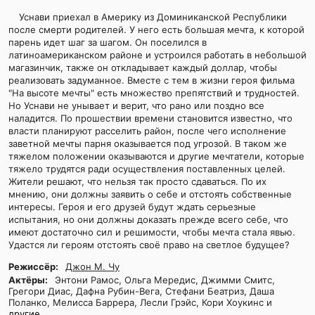
Уснави приехал в Америку из Доминиканской Республики
после смерти родителей. У него есть большая мечта, к которой
парень идет шаг за шагом. Он поселился в
латиноамериканском районе и устроился работать в небольшой
магазинчик, также он откладывает каждый доллар, чтобы
реализовать задуманное. Вместе с тем в жизни героя фильма
"На высоте мечты" есть множество препятствий и трудностей.
Но Уснави не унывает и верит, что рано или поздно все
наладится. По прошествии времени становится известно, что
власти планируют расселить район, после чего исполнение
заветной мечты парня оказывается под угрозой. В таком же
тяжелом положении оказываются и другие мечтатели, которые
тяжело трудятся ради осуществления поставленных целей.
Жители решают, что нельзя так просто сдаваться. По их
мнению, они должны заявить о себе и отстоять собственные
интересы. Героя и его друзей будут ждать серьезные
испытания, но они должны доказать прежде всего себе, что
имеют достаточно сил и решимости, чтобы мечта стала явью.
Удастся ли героям отстоять своё право на светлое будущее?
Режиссёр:
Джон М. Чу
Актёры:
Энтони Рамос, Ольга Мередис, Джимми Смитс,
Грегори Диас, Дафна Рубин-Вега, Стефани Беатриз, Даша
Поланко, Мелисса Баррера, Лесли Грэйс, Кори Хоукинс и
другие