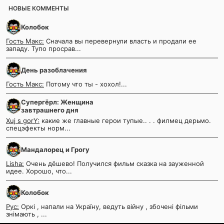
НОВЫЕ КОММЕНТЫ
Колобок
Гость Макс:
Сначала вы перевернули власть и продали ее
западу. Тупо просрав...
День разоблачения
Гость Макс:
Потому что ты - хохол!...
Супергёрл: Женщина
завтрашнего дня
Xuj s gorY:
какие же главные герои тупые.. . . филмец дерьмо.
спецэфекты норм...
Мандалорец и Грогу
Lisha:
Очень дёшево! Получился фильм сказка на зауженной
идее. Хорошо, что...
Колобок
Рус:
Оркі , напали на Україну, ведуть війну , збочені фільми
знімають , ...