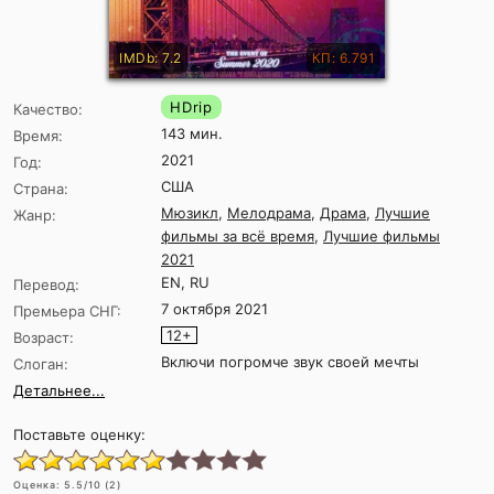
IMDb: 7.2
КП: 6.791
HDrip
Качество:
143 мин.
Время:
2021
Год:
США
Страна:
Мюзикл
,
Мелодрама
,
Драма
,
Лучшие
Жанр:
фильмы за всё время
,
Лучшие фильмы
2021
EN, RU
Перевод:
7 октября 2021
Премьера СНГ:
12+
Возраст:
Включи погромче звук своей мечты
Слоган:
Детальнее...
Поставьте оценку:
Оценка:
5.5
/10 (
2
)