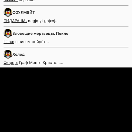
СОУЛМ8ЙТ
ПИДАРАША:
negjq yt ghjxnj...
Зловещие мертвецы: Пекло
Lisha:
с пивом пойдёт...
Холод
Фюрер:
Граф Монте Кристо......