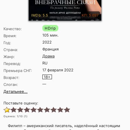
IMDb: 5.5
КП: 5.697
HDrip
Качество:
105 мин.
Время:
2022
Год:
Франция
Страна:
Драма
Жанр:
RU
Перевод:
17 февраля 2022
Премьера СНГ:
18+
Возраст:
—
Слоган:
Детальнее...
Поставьте оценку:
Оценка:
1
/10 (
1
)
Филипп – американский писатель, наделённый настоящим