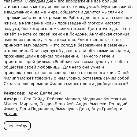
талантом. С каждым днём его воображение все больше
стирает грань между реальностью и выдумкой. Мужчина живёт
в выдуманном им же мире, общается и делится мыслями с
героями собственных романов. Работа для него стала смыслом
жизни, а написание новых произведений глотком чистого
воздуха, без которого немыслима жизнь. Достаточно долго он
живёт вместе со своей женой в Лондоне. Английская столица
выполняет роль музы для писателя. Единственное, что не
приносит ему радости – это холод и безразличие в семейных
отношениях. Они с супругой давно стали обычными соседями,
проживающими в одном помещении. Намного легче и
приятнее герой фильма «Внебрачные связи» чувствует себя в
обществе своей любовницы. Для него она умна и
привлекательна, словно сошедшая со страниц его книг. С ней
Филипп может говорить о чем угодно, оставаясь самим собой.
Сколько ещё времени Филипп сможет вести двойную жизнь?
Режиссёр:
Арно Деплешен
Актёры:
Леа Сейду, Ребекка Мардер, Мадалина Константин,
Миглен Миртчев, Саадиа Бентайеб, Андре Умански, Геннадий
Фомин, Дени Подалидес, Эммануэль Дево, Анук Гринбер и
другие
леа сейду