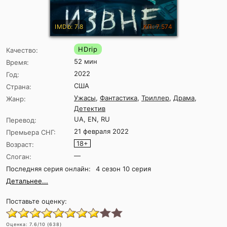
IMDb: 7.8
КП: 7.574
HDrip
Качество:
52 мин
Время:
2022
Год:
США
Страна:
Ужасы
,
Фантастика
,
Триллер
,
Драма
,
Жанр:
Детектив
UA, EN, RU
Перевод:
21 февраля 2022
Премьера СНГ:
18+
Возраст:
—
Слоган:
Последняя серия онлайн:
4 сезон 10 серия
Детальнее...
Поставьте оценку:
Оценка:
7.6
/10 (
638
)