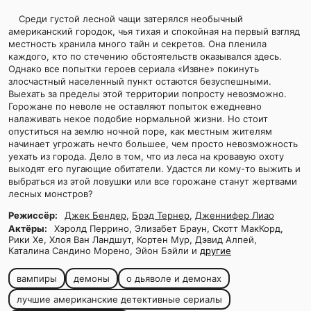
Среди густой лесной чащи затерялся необычный
американский городок, чья тихая и спокойная на первый взгляд
местность хранила много тайн и секретов. Она пленила
каждого, кто по стечению обстоятельств оказывался здесь.
Однако все попытки героев сериала «Извне» покинуть
злосчастный населенный пункт остаются безуспешными.
Выехать за пределы этой территории попросту невозможно.
Горожане по неволе не оставляют попыток ежедневно
налаживать некое подобие нормальной жизни. Но стоит
опуститься на землю ночной поре, как местным жителям
начинает угрожать нечто большее, чем просто невозможность
уехать из города. Дело в том, что из леса на кровавую охоту
выходят его пугающие обитатели. Удастся ли кому-то выжить и
выбраться из этой ловушки или все горожане станут жертвами
лесных монстров?
Режиссёр:
Джек Бендер
,
Брэд Тернер
,
Дженнифер Лиао
Актёры:
Хэролд Перрино, Элизабет Браун, Скотт МакКорд,
Рики Хе, Хлоя Ван Ландшут, Кортен Мур, Дэвид Алпей,
Каталина Сандино Морено, Эйон Бэйли и
другие
вампиры
демоны
о дьяволе и демонах
лучшие американские детективные сериалы