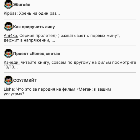
Эбигейл
Kip6as:
Хрень на один раз...
Как приручить лису
Ani4ka:
Сериал пролетел) ) захватывает с первых минут,
держит в напряжении, ...
Проект «Конец света»
Кэнеди:
читайте книгу, совсем по другому на фильм посмотрите
10/10...
СОУЛМ8ЙТ
Lisha:
Что это за пародия на фильм «Меган: к вашим
услугам»?...