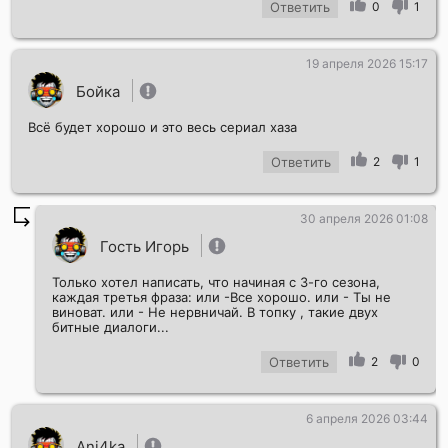
Ответить
0
1
19 апреля 2026 15:17
Бойка
Всё будет хорошо и это весь сериал хаза
Ответить
2
1
30 апреля 2026 01:08
Гость Игорь
Только хотел написать, что начиная с 3-го сезона,
каждая третья фраза: или -Все хорошо. или - Ты не
виноват. или - Не нервничай. В топку , такие двух
битные диалоги...
Ответить
2
0
6 апреля 2026 03:44
Ani4ka