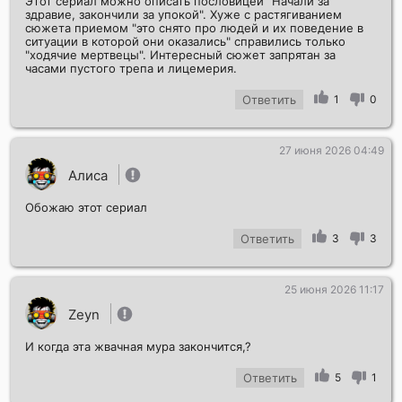
Этот сериал можно описать пословицей "Начали за
здравие, закончили за упокой". Хуже с растягиванием
сюжета приемом "это снято про людей и их поведение в
ситуации в которой они оказались" справились только
"ходячие мертвецы". Интересный сюжет запрятан за
часами пустого трепа и лицемерия.
Ответить
1
0
27 июня 2026 04:49
Алиса
Обожаю этот сериал
Ответить
3
3
25 июня 2026 11:17
Zeyn
И когда эта жвачная мура закончится,?
Ответить
5
1