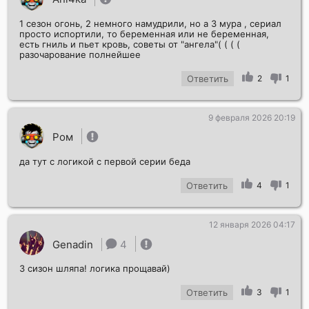
1 сезон огонь, 2 немного намудрили, но а 3 мура , сериал
просто испортили, то беременная или не беременная,
есть гниль и пьет кровь, советы от "ангела"( ( ( (
разочарование полнейшее
Ответить
2
1
9 февраля 2026 20:19
Ром
да тут с логикой с первой серии беда
Ответить
4
1
12 января 2026 04:17
Genadin
4
3 сизон шляпа! логика прощавай)
Ответить
3
1