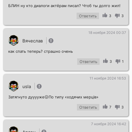
БЛИН ну кто диалоги актёрам писал? Чтоб ты долго жил!
Ответить
3
3
18 ноября 2024 00:37
Вячеслав
как спать теперь? страшно очень
Ответить
3
1
11 ноября 2024 16:53
usla
Затягнуто дууууже😖По типу «ходячих мерців»
Ответить
7
3
7 ноября 2024 16:42