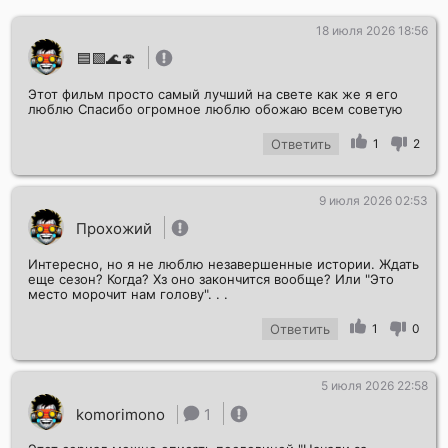
18 июля 2026 18:56
🟦🟩🌊🍄
Этот фильм просто самый лучший на свете как же я его
люблю Спасибо огромное люблю обожаю всем советую
Ответить
1
2
Отправить!
9 июля 2026 02:53
Прохожий
Интересно, но я не люблю незавершенные истории. Ждать
еще сезон? Когда? Хз оно закончится вообще? Или "Это
место морочит нам голову". . .
Ответить
1
0
5 июля 2026 22:58
komorimono
1