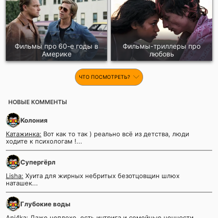
Фильмы про 60-е годы в
Фильмы-триллеры про
Америке
любовь
ЧТО ПОСМОТРЕТЬ?
НОВЫЕ КОММЕНТЫ
Колония
Катажинка:
Вот как то так ) реально всё из детства, люди
ходите к психологам !...
Супергёрл
Lisha:
Хуита для жирных небритых безотцовщин шлюх
наташек...
Глубокие воды
Ani4ka:
Даже неплохо, есть интрига и семейные ценности