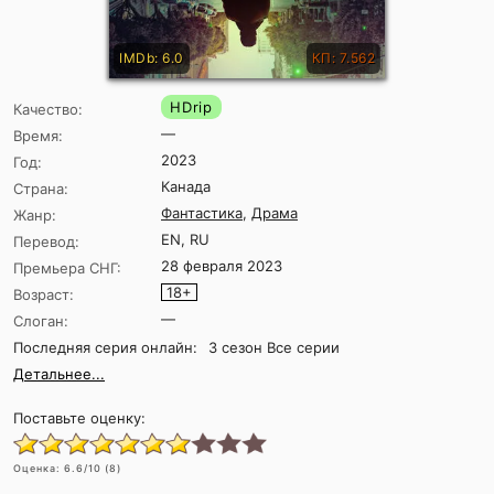
IMDb: 6.0
КП: 7.562
HDrip
Качество:
—
Время:
2023
Год:
Канада
Страна:
Фантастика
,
Драма
Жанр:
EN, RU
Перевод:
28 февраля 2023
Премьера СНГ:
18+
Возраст:
—
Слоган:
Последняя серия онлайн:
3 сезон Все серии
Детальнее...
Поставьте оценку:
Оценка:
6.6
/10 (
8
)