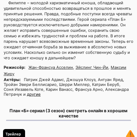
Филиппе – молодой харизматичный юноша, обладающий
удивительной способностью возвращаться в прошлое и менять
принятые решения. Правда, подобные поступки всегда чреваты
непредсказуемыми последствиями. Герой сериала «План Б»
руководствуется исключительно добрыми намерениями. Он
желает исправить совершенные ошибки, сохранить свою
семью и избежать трудностей и проблем на работе. В итоге
парень нарушает всевозможные временные законы. Теперь его
ожидает отчаянная борьба за выживание в абсолютно новых
условиях. Насколько сильно он изменит собственную судьбу и
что ожидает юношу в дальнейшем?
Режиссёр:
Жан-Франсуа Асселин
,
Эйслинг Чин-Йи
,
Максим
Жиру
Актёры:
Патрик Джей Адамс, Джошуа Клоуз, Антуан Яред,
Тройэн Эвери Беллисарио, Шерри Миллер, Катрин Беруб,
Соня Иезавель Коте, Карин Ванасс, Франсуа Арно, Александра
Петрачук и
другие
План «Б» сериал (3 сезон) смотреть онлайн в хорошем
качестве
Трейлер