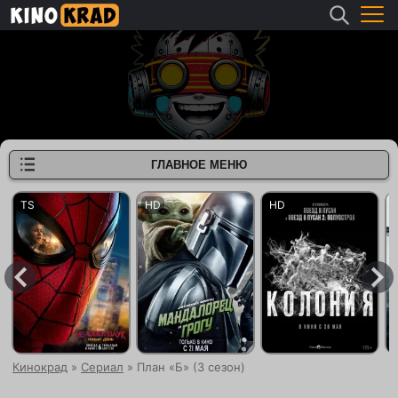
ГЛАВНОЕ МЕНЮ
Кинокрад
»
Сериал
» План «Б» (3 сезон)