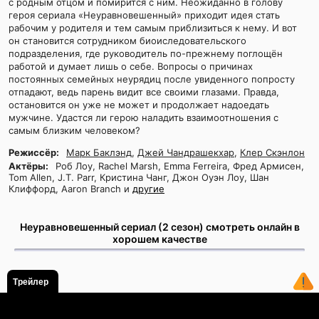
с родным отцом и помирится с ним. Неожиданно в голову
героя сериала «Неуравновешенный» приходит идея стать
рабочим у родителя и тем самым приблизиться к нему. И вот
он становится сотрудником биоиследовательского
подразделения, где руководитель по-прежнему поглощён
работой и думает лишь о себе. Вопросы о причинах
постоянных семейных неурядиц после увиденного попросту
отпадают, ведь парень видит все своими глазами. Правда,
остановится он уже не может и продолжает надоедать
мужчине. Удастся ли герою наладить взаимоотношения с
самым близким человеком?
Режиссёр:
Марк Баклэнд
,
Джей Чандрашекхар
,
Клер Скэнлон
Актёры:
Роб Лоу, Rachel Marsh, Emma Ferreira, Фред Армисен,
Tom Allen, J.T. Parr, Кристина Чанг, Джон Оуэн Лоу, Шан
Клиффорд, Aaron Branch и
другие
Неуравновешенный сериал (2 сезон) смотреть онлайн в
хорошем качестве
Трейлер