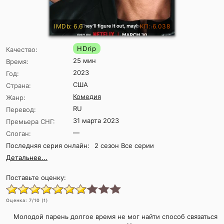
IMDb: 6.6
КП: 6.038
HDrip
Качество:
25 мин
Время:
2023
Год:
США
Страна:
Комедия
Жанр:
RU
Перевод:
31 марта 2023
Премьера СНГ:
—
Слоган:
Последняя серия онлайн:
2 сезон Все серии
Детальнее...
Поставьте оценку:
Оценка:
7
/10 (
1
)
Молодой парень долгое время не мог найти способ связаться