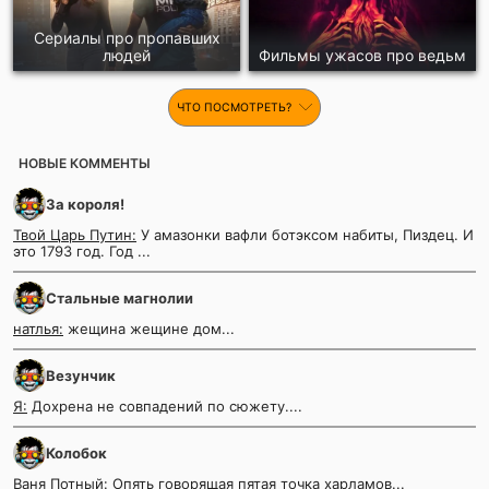
Сериалы про пропавших
людей
Фильмы ужасов про ведьм
ЧТО ПОСМОТРЕТЬ?
НОВЫЕ КОММЕНТЫ
За короля!
Твой Царь Путин:
У амазонки вафли ботэксом набиты, Пиздец. И
это 1793 год. Год ...
Стальные магнолии
натлья:
жещина жещине дом...
Везунчик
Я:
Дохрена не совпадений по сюжету....
Колобок
Ваня Потный:
Опять говорящая пятая точка харламов...