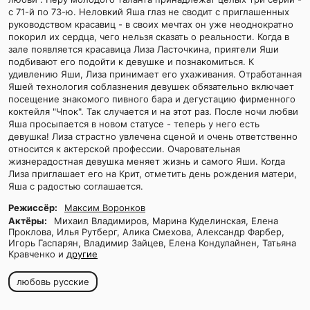
с 71-й по 73-ю. Неловкий Яша глаз не сводит с приглашенных
руководством красавиц - в своих мечтах он уже неоднократно
покорил их сердца, чего нельзя сказать о реальности. Когда в
зале появляется красавица Лиза Ласточкина, приятели Яши
подбивают его подойти к девушке и познакомиться. К
удивлению Яши, Лиза принимает его ухаживания. Отработанная
Яшей технология соблазнения девушек обязательно включает
посещение знакомого пивного бара и дегустацию фирменного
коктейля "Чпок". Так случается и на этот раз. После ночи любви
Яша просыпается в новом статусе - теперь у него есть
девушка! Лиза страстно увлечена сценой и очень ответственно
относится к актерской профессии. Очаровательная
жизнерадостная девушка меняет жизнь и самого Яши. Когда
Лиза приглашает его на Крит, отметить день рождения матери,
Яша с радостью соглашается.
Режиссёр:
Максим Воронков
Актёры:
Михаил Владимиров, Марина Куделинская, Елена
Проклова, Илья Рутберг, Алика Смехова, Александр Фарбер,
Игорь Гаспарян, Владимир Зайцев, Елена Кондулайнен, Татьяна
Кравченко и
другие
любовь русские