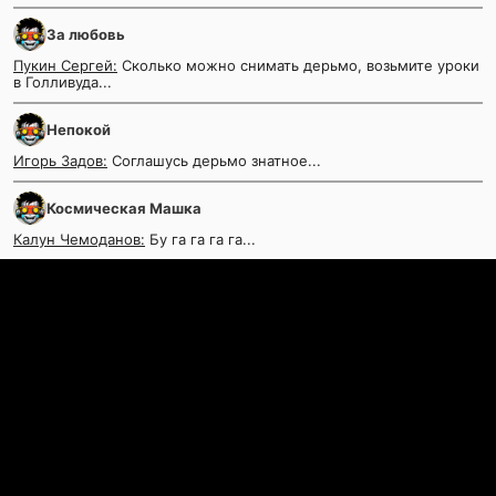
За любовь
Пукин Сергей:
Сколько можно снимать дерьмо, возьмите уроки
в Голливуда...
Непокой
Игорь Задов:
Соглашусь дерьмо знатное...
Космическая Машка
Калун Чемоданов:
Бу га га га га...