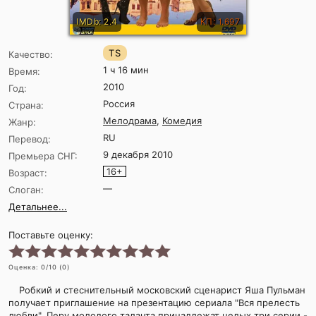
IMDb: 2.4
КП: 1.697
TS
Качество:
1 ч 16 мин
Время:
2010
Год:
Россия
Страна:
Мелодрама
,
Комедия
Жанр:
RU
Перевод:
9 декабря 2010
Премьера СНГ:
16+
Возраст:
—
Слоган:
Детальнее...
Поставьте оценку:
Оценка:
0
/10 (
0
)
Робкий и стеснительный московский сценарист Яша Пульман
получает приглашение на презентацию сериала "Вся прелесть
любви". Перу молодого таланта принадлежат целых три серии -