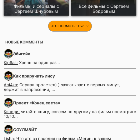
Фильмы и сериалы с
Все фильмы с Сергеем
Сергеем Шнуровым
Бодровым
ЧТО ПОСМОТРЕТЬ?
НОВЫЕ КОММЕНТЫ
Эбигейл
Kip6as:
Хрень на один раз...
Как приручить лису
Ani4ka:
Сериал пролетел) ) захватывает с первых минут,
держит в напряжении, ...
Проект «Конец света»
Кэнеди:
читайте книгу, совсем по другому на фильм посмотрите
10/10...
СОУЛМ8ЙТ
Lisha:
Что это за пародия на фильм «Меган: к вашим