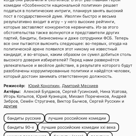
комедии «Особенности национальной политики» решает
податься в политические интриги, планируя занять высокий
пост в государственной думе. Иволгин быстро и весьма
результативно входит в игру – у него высокие рейтинги,
которые заставляют конкурентов нервничать. Из-за этого
обстоятельства также волнуются и представители других
партий, бандиты, бизнесмены и даже сотрудники ФСБ. Теперь
все они пытаются выяснить следующее: во-первых, откуда на
политической арене появился этот никому не известный
кандидат, и во-вторых, каким образом он сумел добиться столь
высокого доверия избирателей? Перед нами развернётся
увлекательное и весёлое действие, в результате которого будут
разоблачены коррумпированные политики и найдётся человек,
который достоин занимать ответственную должность.
Режиссёр:
Юрий Конопкин
,
Дмитрий Месхиев
Актёры:
Алексей Булдаков, Сергей Гусинский, Нина Усатова,
Игорь Копылов, Юрий Кузнецов, Михаил Пореченков, Андрей
Зибров, Семён Стругачев, Виктор Бычков, Сергей Русскин и
другие
бандиты русские
лучшие российские комедии
бандиты 90-х
лучшие российские комедии xxi века