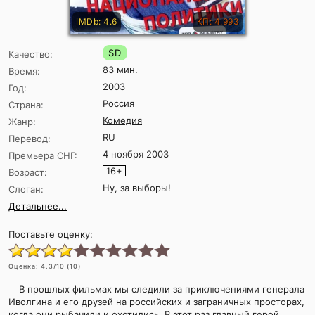
IMDb: 4.6
КП: 4.993
SD
Качество:
83 мин.
Время:
2003
Год:
Россия
Страна:
Комедия
Жанр:
RU
Перевод:
4 ноября 2003
Премьера СНГ:
16+
Возраст:
Ну, за выборы!
Слоган:
Детальнее...
Поставьте оценку:
Оценка:
4.3
/10 (
10
)
В прошлых фильмах мы следили за приключениями генерала
Иволгина и его друзей на российских и заграничных просторах,
когда они рыбачили и охотились. В этот раз главный герой