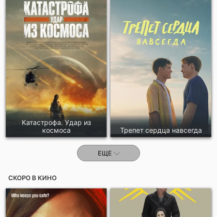
Отправить!
Катастрофа. Удар из
космоса
Трепет сердца навсегда
ЕЩЕ
СКОРО В КИНО