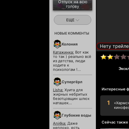
Отпуск на всю
голову
ЕЩЕ
НОВЫЕ КОММЕНТЫ
Колония
Нету трейле
Катажинка:
Вот как
то так ) реально всё
из детства, люди
ходите к
Экск
психологам !...
Супергёрл
Интересные ф
Lisha:
Хуита для
жирных небритых
безотцовщин шлюх
наташек...
«Хармс»
кинофес
Глубокие воды
Сейчас также
Ani4ka:
Даже
неплохо, есть