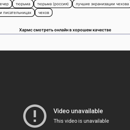
ечер
тюрьма
тюрьма (россия)
лучшие экранизации чехова
 и писательницах
чехов
Хармс смотреть онлайн в хорошем качестве