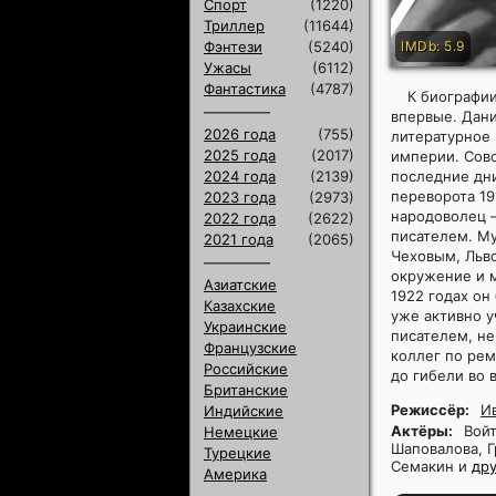
Спорт
(1220)
Триллер
(11644)
Фэнтези
(5240)
IMDb: 5.9
Ужасы
(6112)
Фантастика
(4787)
К биографи
впервые. Дани
2026 года
(755)
литературное 
2025 года
(2017)
империи. Совс
2024 года
(2139)
последние дн
переворота 19
2023 года
(2973)
народоволец –
2022 года
(2622)
писателем. Му
2021 года
(2065)
Чеховым, Льв
окружение и м
Азиатские
1922 годах он
Казахские
уже активно у
Украинские
писателем, не
Французские
коллег по рем
Российские
до гибели во 
Британские
Режиссёр:
И
Индийские
Актёры:
Войт
Немецкие
Шаповалова, Г
Турецкие
Семакин и
др
Америка