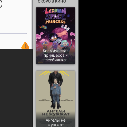
СКОРО В КИНО
Космическая
принцесса -
лесбиянка
Ангелы не
жужжат