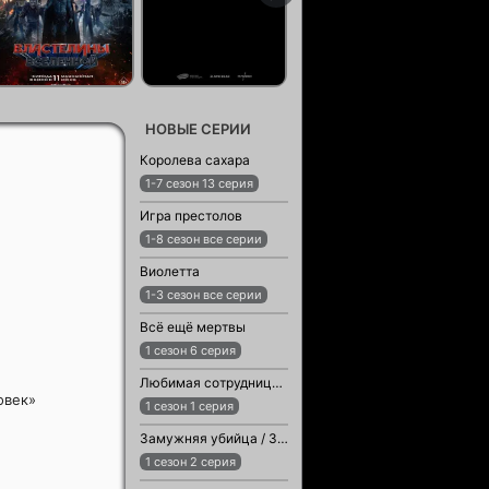
НОВЫЕ СЕРИИ
Королева сахара
1-7 сезон 13 серия
Игра престолов
1-8 сезон все серии
Виолетта
1-3 сезон все серии
Всё ещё мертвы
1 сезон 6 серия
Любимая сотрудница / Любимый сотрудник
овек»
1 сезон 1 серия
Замужняя убийца / Замужняя женщина-убийца
1 сезон 2 серия