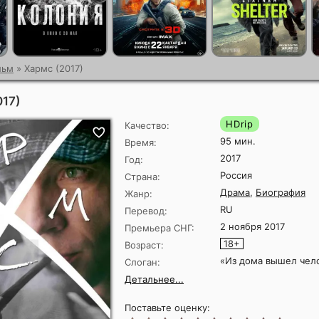
льм
» Хармс (2017)
017)
HDrip
Качество:
95 мин.
Время:
2017
Год:
Россия
Страна:
Драма
,
Биография
Жанр:
RU
Перевод:
2 ноября 2017
Премьера СНГ:
18+
Возраст:
«Из дома вышел чел
Слоган:
Детальнее...
Поставьте оценку: