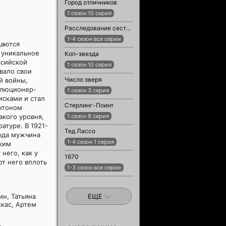
Город отличников
1 сезон 10 серия
Расследование сестры Бонифации
1-4 сезон все серии
щаются
 уникальное
Коп-звезда
ссийской
1 сезон 10 серия
вало свои
Число зверя
й войны,
волюционер-
1 сезон 3 серия
исками и стал
Стерлинг-Поинт
Антоном
кого уровня,
1 сезон 8 серия
атуре. В 1921-
Тед Лассо
года мужчина
1-4 сезон 1 серия
ским
 него, как у
1670
от него вплоть
1-3 сезон все серии
н, Татьяна
ЕЩЕ
кас, Артем