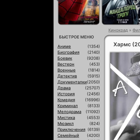
Кинокрад
»
Фи
БЫСТРОЕ МЕНЮ
Хармс (2
Аниме
(1354)
Биография
(2140)
Боевик
(9208)
Вестерн
(453)
Военные
(1814)
Детектив
(5915)
Документалки
(2050)
Драма
(25707)
История
(2456)
Комедия
(16996)
Криминал
(8133)
Мелодрама
(11092)
Мистика
(4553)
Мюзикл
(824)
Приключения
(6139)
Семейный
(4200)