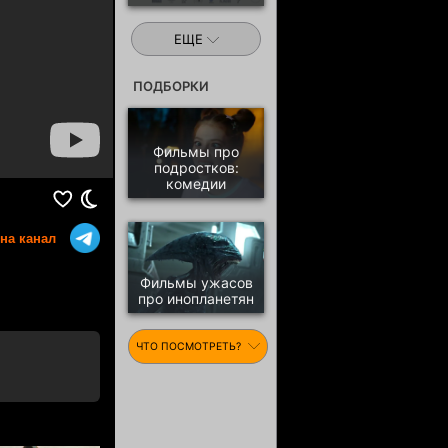
ЕЩЕ
ПОДБОРКИ
Смотреть другие
Новинки 2026
Фильмы про
подростков:
комедии
на канал
Фильмы ужасов
про инопланетян
ЧТО ПОСМОТРЕТЬ?