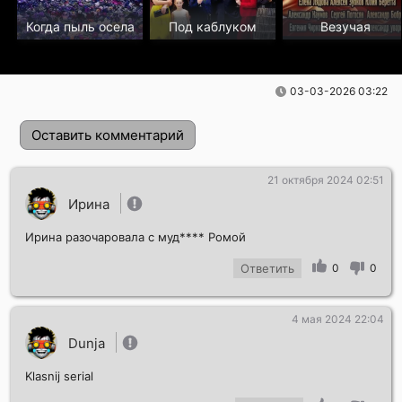
Когда пыль осела
Под каблуком
Везучая
03-03-2026 03:22
Оставить комментарий
21 октября 2024 02:51
Ирина
Ирина разочаровала с муд**** Ромой
Ответить
0
0
4 мая 2024 22:04
Отправить!
Dunja
Klasnij serial