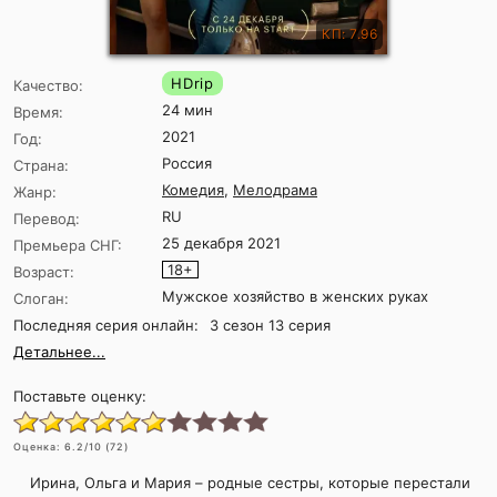
КП: 7.96
HDrip
Качество:
24 мин
Время:
2021
Год:
Россия
Страна:
Комедия
,
Мелодрама
Жанр:
RU
Перевод:
25 декабря 2021
Премьера СНГ:
18+
Возраст:
Мужское хозяйство в женских руках
Слоган:
Последняя серия онлайн:
3 сезон 13 серия
Детальнее...
Поставьте оценку:
Оценка:
6.2
/10 (
72
)
Ирина, Ольга и Мария – родные сестры, которые перестали