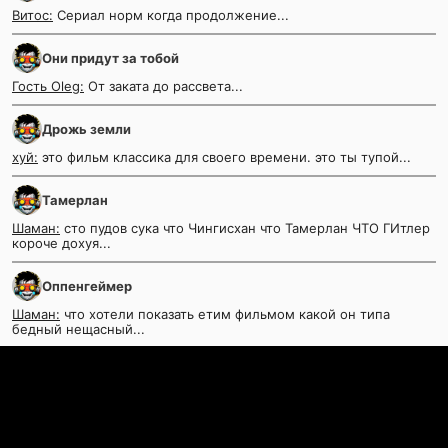
Витос:
Сериал норм когда продолжение...
Они придут за тобой
Гость Oleg:
От заката до рассвета...
Дрожь земли
хуй:
это фильм классика для своего времени. это ты тупой...
Тамерлан
Шаман:
сто пудов сука что Чингисхан что Тамерлан ЧТО ГИтлер
короче дохуя...
Оппенгеймер
Шаман:
что хотели показать етим фильмом какой он типа
бедный нещасный...