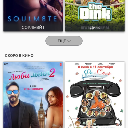
СОУЛМ8ЙТ
Динк
ЕЩЕ
СКОРО В КИНО