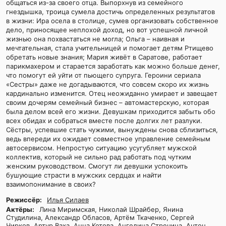
общаться из-за своего отца. Выпорхнув из семейного
гнездышка, троица сумела достичь определенных результатов
в жизни: Ира осела в столице, сумев организовать собственное
дело, приносящее неплохой доход, но вот успешной личной
жизнью она похвастаться не могла; Ольга – наивная и
мечтательная, стала учительницей и помогает детям Ртищево
обретать новые знания; Мария живёт в Саратове, работает
парикмахером и старается заработать как можно больше денег,
что помогут ей уйти от пьющего супруга. Героини сериала
«Сестры» даже не догадываются, что совсем скоро их жизнь
кардинально изменится. Отец неожиданно умирает и завещает
своим дочерям семейный бизнес – автомастерскую, которая
была делом всей его жизни. Девушкам приходится забыть обо
всех обидах и собраться вместе после долгих лет разлуки.
Сёстры, успевшие стать чужими, вынуждены снова сблизиться,
ведь впереди их ожидает совместное управление семейным
автосервисом. Непростую ситуацию усугубляет мужской
коллектив, который не сильно рад работать под чутким
женским руководством. Смогут ли девушки успокоить
бушующие страсти в мужских сердцах и найти
взаимопонимание в своих?
Режиссёр:
Илья Силаев
Актёры:
Лина Миримская, Николай Шрайбер, Янина
Студилина, Александр Обласов, Артём Ткаченко, Сергей
Чирков, Артур Ваха, Анна Котова, Ангелина Стречина, Антон