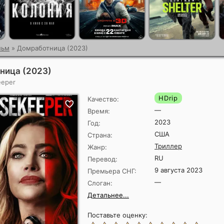
льм
» Домработница (2023)
ница (2023)
eeper
HDrip
Качество:
—
Время:
2023
Год:
США
Страна:
Триллер
Жанр:
RU
Перевод:
9 августа 2023
Премьера СНГ:
—
Слоган:
Детальнее...
Поставьте оценку: