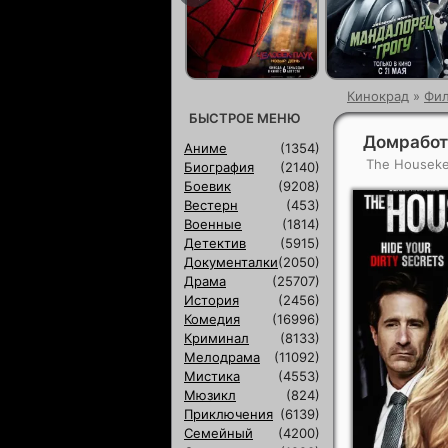
Кинокрад
»
Фи
БЫСТРОЕ МЕНЮ
Домработ
Аниме
(1354)
The Housek
Биография
(2140)
Боевик
(9208)
Вестерн
(453)
Военные
(1814)
Детектив
(5915)
Документалки
(2050)
Драма
(25707)
История
(2456)
Комедия
(16996)
Криминал
(8133)
Мелодрама
(11092)
Мистика
(4553)
Мюзикл
(824)
Приключения
(6139)
Семейный
(4200)