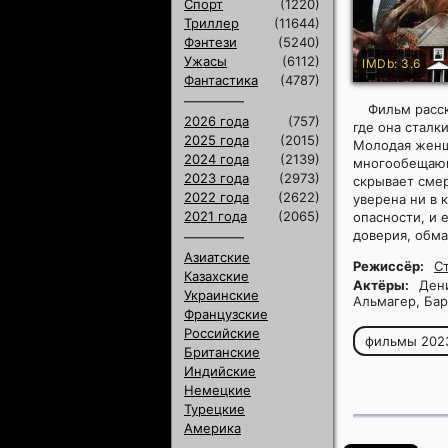
Спорт
(1220)
Триллер
(11644)
Фэнтези
(5240)
Ужасы
(6112)
IMDb: 3.6
Фантастика
(4787)
Фильм расс
2026 года
(757)
где она сталк
2025 года
(2015)
Молодая женщи
2024 года
(2139)
многообещающ
2023 года
(2973)
скрывает сме
2022 года
(2622)
уверена ни в 
2021 года
(2065)
опасности, и 
доверия, обма
Азиатские
Режиссёр:
С
Казахские
Актёры:
Дени
Украинские
Альмагер, Ба
Французские
Российские
фильмы 202
Британские
Индийские
Немецкие
Турецкие
Америка