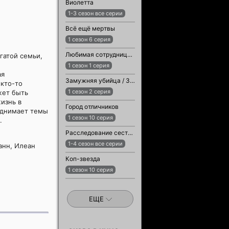
Виолетта
1-3 сезон все серии
Всё ещё мертвы
1 сезон 6 серия
Любимая сотрудница / Любимый сотрудник
гатой семьи,
1 сезон 1 серия
ая
Замужняя убийца / Замужняя женщина-убийца
кто-то
1 сезон 2 серия
жет быть
изнь в
Город отличников
поднимает темы
1 сезон 10 серия
.
Расследование сестры Бонифации
1-4 сезон все серии
анн, Илеан
Коп-звезда
1 сезон 10 серия
ЕЩЕ