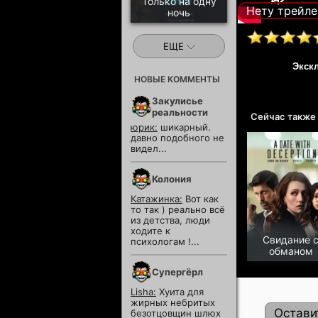
Только на одну
Нету трейле
ночь
ЕЩЕ
Экск
НОВЫЕ КОММЕНТЫ
Закулисье
реальности
Сейчас также
юрик:
шикарный.
давно подобного не
видел...
Колония
Катажинка:
Вот как
то так ) реально всё
из детства, люди
ходите к
Cвидание 
психологам !...
обманом
Супергёрл
Lisha:
Хуита для
жирных небритых
Остави
безотцовщин шлюх