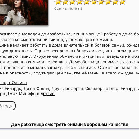
Оценка:
10
/10 (
1
)
казывает о молодой домработнице, принимающей работу в доме бо
ивается со смертельной тайной, угрожающей её жизни.
на начинает работать в доме влиятельной и богатой семьи, ожид
ую должность. Однако вскоре она обнаруживает, что в этом доме 
ртельную тайну. Окружённая обманом и интригами, девушка не мо
ком из членов семьи и персонала. Домработница понимает, что её ж
ей предстоит разгадать загадку, чтобы спастись. Сюжетная линия 
на и опасности, поджидающей там, где её меньше всего ожидаешь
тюарт Олтмэн
з Ричардс, Джон Френч, Доун Лэфферти, Скайлер Тейлор, Ричард Г
рри Джей Минофф и
другие
3 года
Домработница смотреть онлайн в хорошем качестве