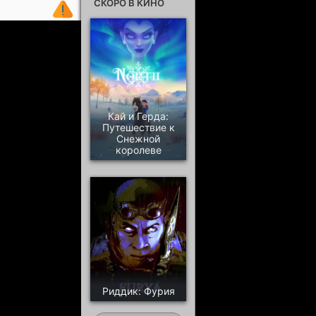
СКОРО В КИНО
Кай и Герда:
Путешествие к
Снежной
королеве
Риддик: Фурия