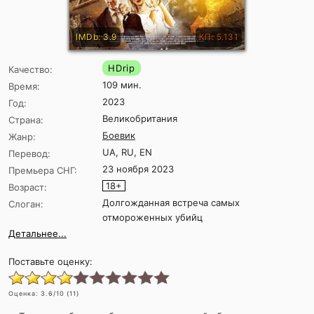
IMDb: 3.9
КП: 5.131
HDrip
Качество:
109 мин.
Время:
2023
Год:
Великобритания
Страна:
Боевик
Жанр:
UA, RU, EN
Перевод:
23 ноября 2023
Премьера СНГ:
18+
Возраст:
Долгожданная встреча самых
Слоган:
отмороженных убийц
Детальнее...
Поставьте оценку:
Оценка:
3.6
/10 (
11
)