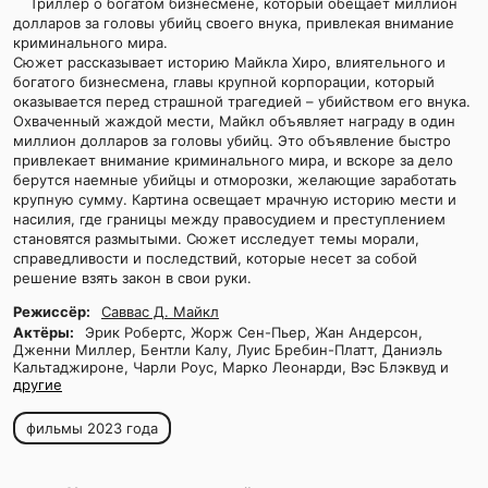
Триллер о богатом бизнесмене, который обещает миллион
долларов за головы убийц своего внука, привлекая внимание
криминального мира.
Сюжет рассказывает историю Майкла Хиро, влиятельного и
богатого бизнесмена, главы крупной корпорации, который
оказывается перед страшной трагедией – убийством его внука.
Охваченный жаждой мести, Майкл объявляет награду в один
миллион долларов за головы убийц. Это объявление быстро
привлекает внимание криминального мира, и вскоре за дело
берутся наемные убийцы и отморозки, желающие заработать
крупную сумму. Картина освещает мрачную историю мести и
насилия, где границы между правосудием и преступлением
становятся размытыми. Сюжет исследует темы морали,
справедливости и последствий, которые несет за собой
решение взять закон в свои руки.
Режиссёр:
Саввас Д. Майкл
Актёры:
Эрик Робертс, Жорж Сен-Пьер, Жан Андерсон,
Дженни Миллер, Бентли Калу, Луис Бребин-Платт, Даниэль
Кальтаджироне, Чарли Роус, Марко Леонарди, Вэс Блэквуд и
другие
фильмы 2023 года