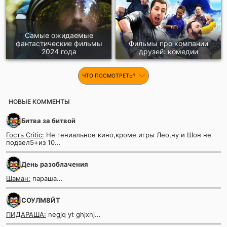
Cамые ожидаемые
фантастические фильмы
Фильмы про компании
2024 года
друзей: комедии
ЧТО ПОСМОТРЕТЬ?
НОВЫЕ КОММЕНТЫ
Битва за битвой
Гость Critic:
Не гениальное кино,кроме игры Лео,ну и Шон не
подвел5+из 10...
День разоблачения
Шаман:
параша...
СОУЛМ8ЙТ
ПИДАРАША:
negjq yt ghjxnj...