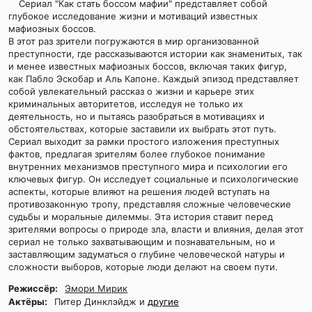
Сериал "Как стать боссом мафии" представляет собой
глубокое исследование жизни и мотиваций известных
мафиозных боссов.
В этот раз зрители погружаются в мир организованной
преступности, где рассказываются истории как знаменитых, так
и менее известных мафиозных боссов, включая таких фигур,
как Пабло Эскобар и Аль Капоне. Каждый эпизод представляет
собой увлекательный рассказ о жизни и карьере этих
криминальных авторитетов, исследуя не только их
деятельность, но и пытаясь разобраться в мотивациях и
обстоятельствах, которые заставили их выбрать этот путь.
Сериал выходит за рамки простого изложения преступных
фактов, предлагая зрителям более глубокое понимание
внутренних механизмов преступного мира и психологии его
ключевых фигур. Он исследует социальные и психологические
аспекты, которые влияют на решения людей вступать на
противозаконную тропу, представляя сложные человеческие
судьбы и моральные дилеммы. Эта история ставит перед
зрителями вопросы о природе зла, власти и влияния, делая этот
сериал не только захватывающим и познавательным, но и
заставляющим задуматься о глубине человеческой натуры и
сложности выборов, которые люди делают на своем пути.
Режиссёр:
Эмори Мирик
Актёры:
Питер Динклэйдж и
другие