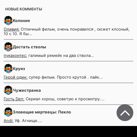
НОВЫЕ КОММЕНТЫ
Колония
Оливия:
Отличный фильм, очень понравился , сюжет клссный,
10 с 10. Я бы...
Достать стволы
пукахонтес:
галимый ремейк на два ствола...
Круиз
Герой один:
супер фильм. Просто крутой . лайк...
Чужестранка
Гость Den:
Сериал хорош, советую к просмотру....
Зловещие мертвецы: Пекло
Andi:
Уф. Агнище....