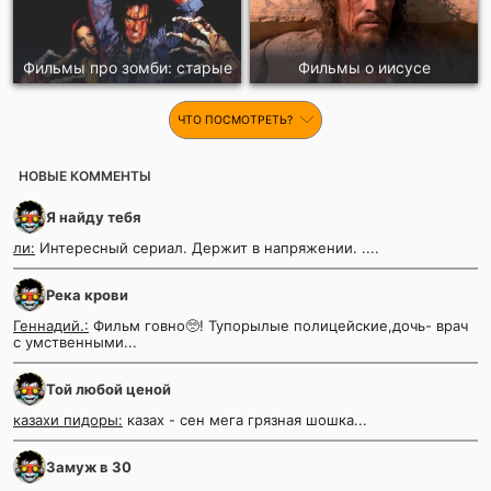
Фильмы про зомби: старые
Фильмы о иисусе
ЧТО ПОСМОТРЕТЬ?
НОВЫЕ КОММЕНТЫ
Я найду тебя
ли:
Интересный сериал. Держит в напряжении. ....
Река крови
Геннадий.:
Фильм говно🥺! Тупорылые полицейские,дочь- врач
с умственными...
Той любой ценой
казахи пидоры:
казах - сен мега грязная шошка...
Замуж в 30