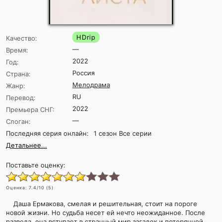
HDrip
Качество:
—
Время:
2022
Год:
Россия
Страна:
Мелодрама
Жанр:
RU
Перевод:
2022
Премьера СНГ:
—
Слоган:
Последняя серия онлайн:
1 сезон Все серии
Детальнее...
Поставьте оценку:
Оценка:
7.4
/10 (
5
)
Даша Ермакова, смелая и решительная, стоит на пороге
новой жизни. Но судьба несет ей нечто неожиданное. После
развода, она вступает в странный мир загадок и потерянной