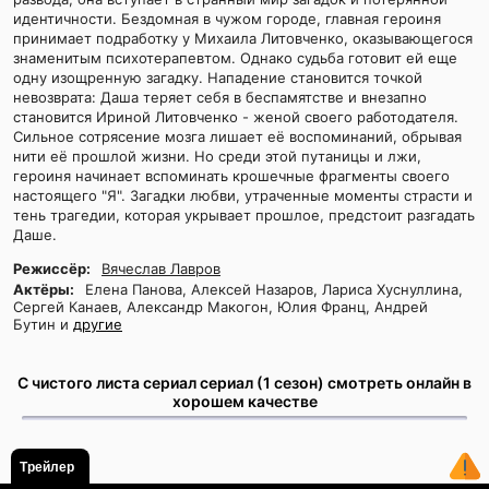
идентичности. Бездомная в чужом городе, главная героиня
принимает подработку у Михаила Литовченко, оказывающегося
знаменитым психотерапевтом. Однако судьба готовит ей еще
одну изощренную загадку. Нападение становится точкой
невозврата: Даша теряет себя в беспамятстве и внезапно
становится Ириной Литовченко - женой своего работодателя.
Сильное сотрясение мозга лишает её воспоминаний, обрывая
нити её прошлой жизни. Но среди этой путаницы и лжи,
героиня начинает вспоминать крошечные фрагменты своего
настоящего "Я". Загадки любви, утраченные моменты страсти и
тень трагедии, которая укрывает прошлое, предстоит разгадать
Даше.
Режиссёр:
Вячеслав Лавров
Актёры:
Елена Панова, Алексей Назаров, Лариса Хуснуллина,
Сергей Канаев, Александр Макогон, Юлия Франц, Андрей
Бутин и
другие
С чистого листа сериал сериал (1 сезон) смотреть онлайн в
хорошем качестве
Трейлер