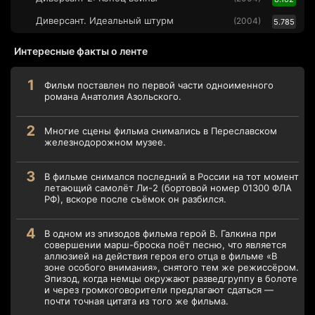
Диверсант. Идеальный штурм
(2004)
5.785
Интересные факты о ленте
Фильм поставлен по первой части одноименного
романа Анатолия Азольского.
Многие сцены фильма снимались в Переславском
железнодорожном музее.
В фильме снимался последний в России на тот момент
летающий самолёт Ли-2 (бортовой номер 01300 ФЛА
РФ), вскоре после съёмок он разбился.
В одном из эпизодов фильма герой В. Галкина при
совершении марш-броска поёт песню, что является
аллюзией на действия героя его отца в фильме «В
зоне особого внимания», снятого тем же режиссёром.
Эпизод, когда немцы окружают разведгруппу в болоте
и через громкоговорители предлагают сдаться —
почти точная цитата из того же фильма.