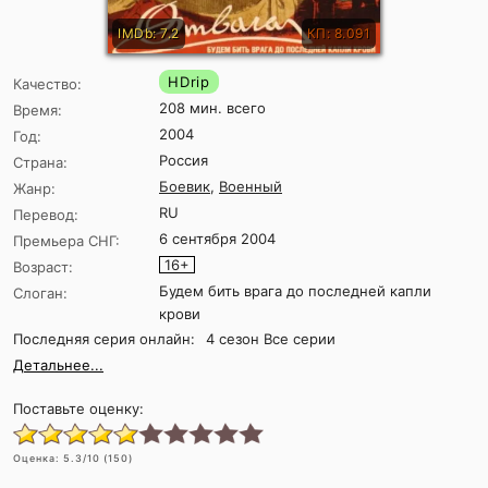
IMDb: 7.2
КП: 8.091
HDrip
Качество:
208 мин. всего
Время:
2004
Год:
Россия
Страна:
Боевик
,
Военный
Жанр:
RU
Перевод:
6 сентября 2004
Премьера СНГ:
16+
Возраст:
Будем бить врага до последней капли
Слоган:
крови
Последняя серия онлайн:
4 сезон Все серии
Детальнее...
Поставьте оценку:
Оценка:
5.3
/10 (
150
)