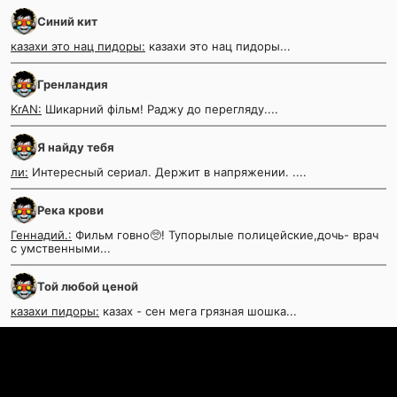
Синий кит
казахи это нац пидоры:
казахи это нац пидоры...
Гренландия
KrAN:
Шикарний фільм! Раджу до перегляду....
Я найду тебя
ли:
Интересный сериал. Держит в напряжении. ....
Река крови
Геннадий.:
Фильм говно🥺! Тупорылые полицейские,дочь- врач
с умственными...
Той любой ценой
казахи пидоры:
казах - сен мега грязная шошка...