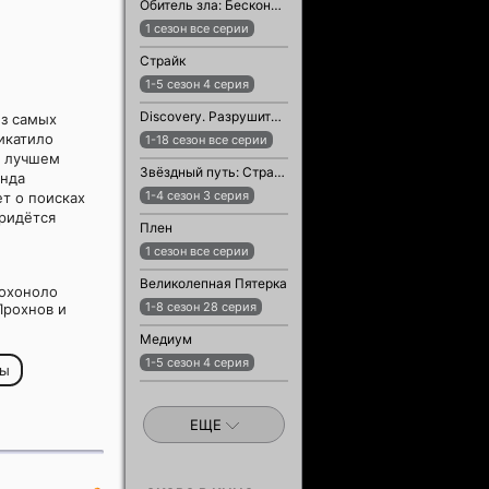
Обитель зла: Бесконечная тьма
1 сезон все серии
Страйк
1-5 сезон 4 серия
Discovery. Разрушители легенд
из самых
икатило
1-18 сезон все серии
в лучшем
Звёздный путь: Странные новые миры
анда
1-4 сезон 3 серия
т о поисках
придётся
Плен
1 сезон все серии
Великолепная Пятерка
лохоноло
1-8 сезон 28 серия
Прохнов и
Медиум
1-5 сезон 4 серия
ры
ЕЩЕ