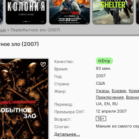
льм
» Первобытное зло (2007)
ное зло (2007)
HDrip
Качество:
93 мин.
Время:
2007
Год:
США
Страна:
Ужасы
,
Боевик
,
Крим
Жанр:
Приключения
,
Военн
UA, EN, RU
Перевод:
12 апреля 2007
Премьера СНГ:
18+
Возраст:
Маньяк из самого се
Слоган:
Детальнее...