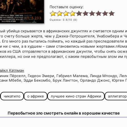
Поставьте оценку:
КП: 5.233
Оценка:
3.6
/10 (
8
)
ый убийца скрывается в африканских джунглях и считается одним 
го счету больше жертв, чем у Джека-Потрошителя, Унабомбера и Ч
. Его много раз пытались поймать, но каждый раз преследователи 
и ни с чем, а в худшем – сами становились новыми жертвами.nКом
ов из США отправляется в африканские джунгли, чтобы снять сюже
киллера, но они не предполагают, с каким первобытным злом им 
айкл Кэтлман
ник Пёрселл, Гидеон Эмери, Гэбриел Малема, Линда Мпондо, Ле
сани Мбебе, Эдди Бекомбо, Брук Лэнгтон, Орландо Джонс, Юрген 
чикатило
о африке
лучшее кино стран Африки
аллигато
Первобытное зло смотреть онлайн в хорошем качестве