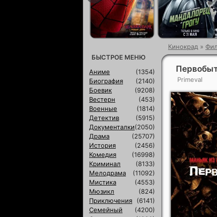
Кинокрад
»
Фи
БЫСТРОЕ МЕНЮ
Первобыт
Аниме
(1354)
Primeval
Биография
(2140)
Боевик
(9208)
Вестерн
(453)
Военные
(1814)
Детектив
(5915)
Документалки
(2050)
Драма
(25707)
История
(2456)
Комедия
(16998)
Криминал
(8133)
Мелодрама
(11092)
Мистика
(4553)
Мюзикл
(824)
Приключения
(6141)
Семейный
(4200)