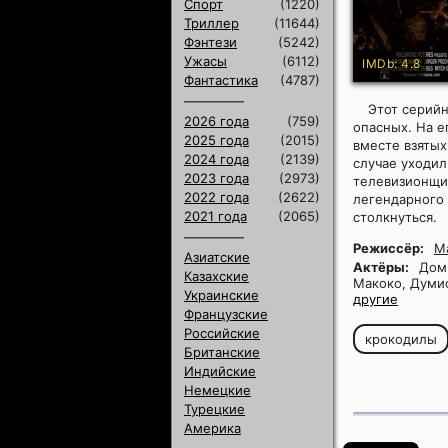
Спорт
(1220)
Триллер
(11644)
Фэнтези
(5242)
Ужасы
(6112)
IMDb: 4.8
Фантастика
(4787)
Этот серийн
2026 года
(759)
опасных. На е
2025 года
(2015)
вместе взятых
2024 года
(2139)
случае уходил
2023 года
(2973)
телевизионщик
2022 года
(2622)
легендарного 
2021 года
(2065)
столкнуться.
Режиссёр:
М
Азиатские
Актёры:
Доми
Казахские
Макоко, Думи
Украинские
другие
Французские
Российские
крокодилы
Британские
Индийские
Немецкие
Турецкие
Америка