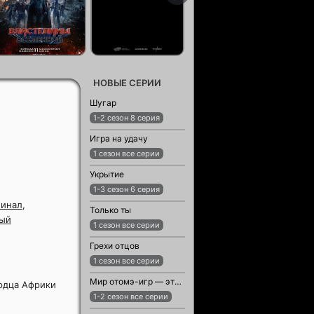
НОВЫЕ СЕРИИ
Шугар
1-2 сезон 8 серия
Игра на удачу
1 сезон все серии
Укрытие
1-3 сезон 6 серия
инал
,
Только ты
ый
1 сезон все серии
Грехи отцов
1 сезон все серии
Мир отомэ-игр — это тяжёлый мир для мобов
рдца Африки
1-2 сезон все серии