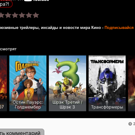
ра?!
люзивные трейлеры, инсайды и новости мира Кино -
Подписывайся 
 смотрят
Остин Пауэрс:
Шрэк Третий /
07
Голдмембер
Шрэк 3
Трансформеры
ть комментарий