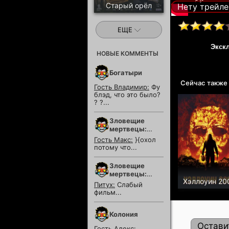
Старый орёл
Нету трейле
ЕЩЕ
Экск
НОВЫЕ КОММЕНТЫ
Богатыри
Сейчас также
Гость Владимир:
Фу
блэд, что это было?
? ?...
Зловещие
мертвецы:
Пекло
Гость Макс:
}{охол
потому что...
Зловещие
мертвецы:
Хэллоуин 20
Пекло
Питух:
Слабый
фильм...
Колония
Остави
Гость Алекс: