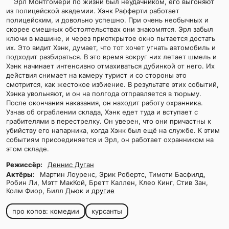
Эрл Монтгомери по жизни был неудачником, его выгоняют
из полицейской академии. Хэнк Рафферти работает
полицейским, и довольно успешно. При очень необычных и
скорее смешных обстоятельствах они знакомятся. Эрл забыл
ключи в машине, и через приоткрытое окно пытается достать
их. Это видит Хэнк, думает, что тот хочет угнать автомобиль и
подходит разбираться. В это время вокруг них летает шмель и
Хэнк начинает интенсивно отмахиваться дубинкой от него. Их
действия снимает на камеру турист и со стороны это
смотрится, как жестокое избиение. В результате этих событий,
Хэнка увольняют, и он на полгода отправляется в тюрьму.
После окончания наказания, он находит работу охранника.
Узнав об ограблении склада, Хэнк едет туда и вступает с
грабителями в перестрелку. Он уверен, что они причастны к
убийству его напарника, когда Хэнк был ещё на службе. К этим
событиям присоединяется и Эрл, он работает охранником на
этом складе.
Режиссёр:
Деннис Дуган
Актёры:
Мартин Лоуренс, Эрик Робертс, Тимоти Басфилд,
Робин Ли, Мэтт МакКой, Бретт Каллен, Клео Кинг, Стив Зан,
Колм Фиор, Билл Дьюк и
другие
про копов: комедии
курсанты