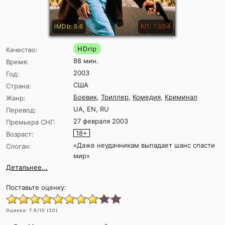
IMDb: 5.6
КП: 7.004
HDrip
Качество:
88 мин.
Время:
2003
Год:
США
Страна:
Боевик
,
Триллер
,
Комедия
,
Криминал
Жанр:
UA, EN, RU
Перевод:
27 февраля 2003
Премьера СНГ:
18+
Возраст:
«Даже неудачникам выпадает шанс спасти
Слоган:
мир»
Детальнее...
Поставьте оценку:
Оценка:
7.6
/10 (
30
)