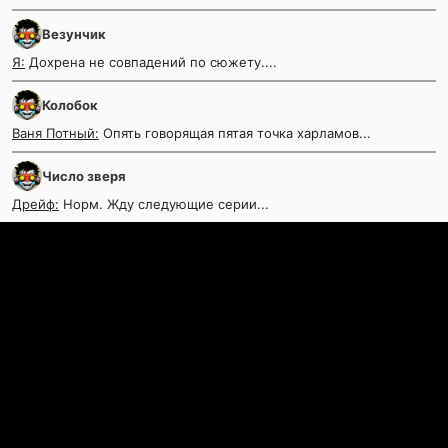
Везунчик
Я:
Дохрена не совпадений по сюжету....
Колобок
Ваня Потный:
Опять говорящая пятая точка харламов...
Число зверя
Дрейф:
Норм. Жду следующие серии...
Контакты
©
KinoKrad.my
- фильмы на любой вкус