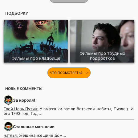
ПОДБОРКИ
Фильмы про трудных
Фильмы про кладбище
подростков
ЧТО ПОСМОТРЕТЬ?
НОВЫЕ КОММЕНТЫ
За короля!
Твой Царь Путин:
У амазонки вафли ботэксом набиты, Пиздец. И
это 1793 год. Год ...
Стальные магнолии
натлья:
жещина жещине дом...