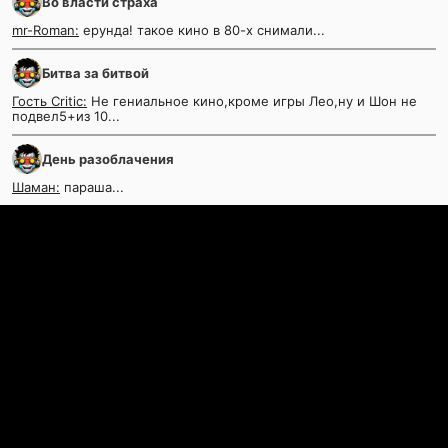
Во власти страха
mr-Roman:
ерунда! такое кино в 80-х снимали...
Битва за битвой
Гость Critic:
Не гениальное кино,кроме игры Лео,ну и Шон не
подвел5+из 10...
День разоблачения
Шаман:
параша...
Контакты
©
KinoKrad.my
- фильмы на любой вкус