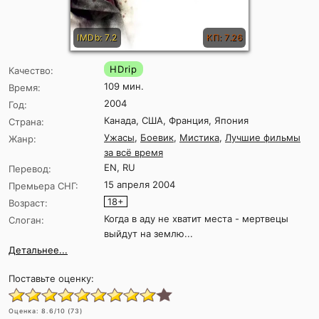
IMDb: 7.2
КП: 7.26
HDrip
Качество:
109 мин.
Время:
2004
Год:
Канада, США, Франция, Япония
Страна:
Ужасы
,
Боевик
,
Мистика
,
Лучшие фильмы
Жанр:
за всё время
EN, RU
Перевод:
15 апреля 2004
Премьера СНГ:
18+
Возраст:
Когда в аду не хватит места - мертвецы
Слоган:
выйдут на землю...
Детальнее...
Поставьте оценку:
Оценка:
8.6
/10 (
73
)