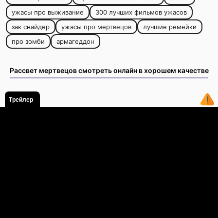
ужасы про выживание
300 лучших фильмов ужасов
зак снайдер
ужасы про мертвецов
лучшие ремейки
про зомби
армагеддон
Рассвет мертвецов смотреть онлайн в хорошем качестве
Трейлер