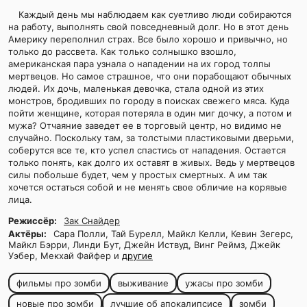
Каждый день мы наблюдаем как суетливо люди собираются
на работу, выполнять свой повседневный долг. Но в этот день
Америку переполнил страх. Все было хорошо и привычно, но
только до рассвета. Как только солнышко взошло,
американская пара узнала о нападении на их город толпы
мертвецов. Но самое страшное, что они порабощают обычных
людей. Их дочь, маленькая девочка, стала одной из этих
монстров, бродивших по городу в поисках свежего мяса. Куда
пойти женщине, которая потеряла в один миг дочку, а потом и
мужа? Отчаяние заведет ее в торговый центр, но видимо не
случайно. Поскольку там, за толстыми пластиковыми дверьми,
соберутся все те, кто успел спастись от нападения. Остается
только понять, как долго их оставят в живых. Ведь у мертвецов
силы побольше будет, чем у простых смертных. А им так
хочется остаться собой и не менять свое обличие на корявые
лица.
Режиссёр:
Зак Снайдер
Актёры:
Сара Полли, Тай Бурелл, Майкл Келли, Кевин Зегерс,
Майкл Бэрри, Линди Бут, Джейн Иствуд, Винг Реймз, Джейк
Уэбер, Мекхай Файфер и
другие
фильмы про зомби
выживание
ужасы про зомби
новые про зомби
лучшие об апокалипсисе
зомби