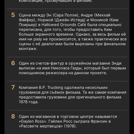
композиций, прозвучавших в фильме.
Сцена между Эн (Сара Полли), Андре (Мекхай
Файфер), Нормой (Джейн Иствуд) и Моникой (Ким
Поирьер) в Hallowed Grounds Café была специально
переписана, для того, чтобы предоставить Ким
больше экранного времени. Однако, за весь фильм её
имя ни разу не произносится, а также практически все
сцены с её диалогами были вырезаны при финальном
монтаже.
Один из счетов-фактур в оружейном магазине Энди
выписан на имя Николаса Газды, который был первым
помощником режиссера на данном проекте.
Компания B.P. Trucking одолжила нескольких
грузовиков для съёмок фильма. Та же самая компания
предоставила грузовики для оригинального фильма
1978 года.
Один из магазинов в торговом центре называется
«Gaylen Ross». Гэйлен Росс сыграла Фрэнсин в
«Рассвете мертвецов» (1978).