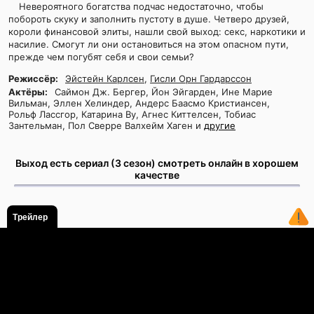
Невероятного богатства подчас недостаточно, чтобы
побороть скуку и заполнить пустоту в душе. Четверо друзей,
короли финансовой элиты, нашли свой выход: секс, наркотики и
насилие. Смогут ли они остановиться на этом опасном пути,
прежде чем погубят себя и свои семьи?
Режиссёр:
Эйстейн Карлсен
,
Гисли Орн Гардарссон
Актёры:
Саймон Дж. Бергер, Йон Эйгарден, Ине Марие
Вильман, Эллен Хелиндер, Андерс Баасмо Кристиансен,
Рольф Лассгор, Катарина Ву, Агнес Киттелсен, Тобиас
Зантельман, Пол Сверре Валхейм Хаген и
другие
Выход есть сериал (3 сезон) смотреть онлайн в хорошем
качестве
Трейлер