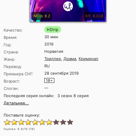
IMDb: 8.2
КП: 8.028
HDrip
Качество:
30 мин
Время:
2019
Год:
Норвегия
Страна:
Триллер
,
Драма
,
Криминал
Жанр:
RU
Перевод:
28 сентября 2019
Премьера СНГ:
18+
Возраст:
—
Слоган:
Последняя серия онлайн:
3 сезон 8 серия
Детальнее...
Поставьте оценку:
Оценка:
6.8
/10 (
19
)