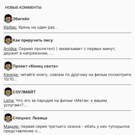
НОВЫЕ КОММЕНТЫ
Эбигейл
Kip6as:
Хрень на один раз...
Как приручить лису
Ani4ka:
Сериал пролетел) ) захватывает с первых минут,
держит в напряжении, ...
Проект «Конец света»
Кэнеди:
читайте книгу, совсем по другому на фильм посмотрите
10/10...
СОУЛМ8ЙТ
Lisha:
Что это за пародия на фильм «Меган: к вашим
услугам»?...
Спецназ: Львица
Мадьяр:
первая серия третьего сезона - ебать у них тупорылое
представление о...