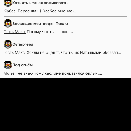
Казнить нельзя помиловать
Kip6as:
Пересняли ( Особое мнение)...
Зловещие мертвецы: Пекло
Гость Макс:
Потому что ты - хохол...
Супергёрл
Гость Макс:
Хохлы не оценят, что ты их Наташками обозвал...
Под огнём
Moisei:
не знаю кому как, мне понравился фильм....