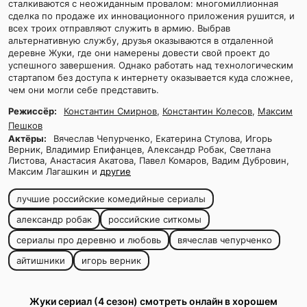
сталкиваются с неожиданным провалом: многомиллионная
сделка по продаже их инновационного приложения рушится, и
всех троих отправляют служить в армию. Выбрав
альтернативную службу, друзья оказываются в отдаленной
деревне Жуки, где они намерены довести свой проект до
успешного завершения. Однако работать над технологическим
стартапом без доступа к интернету оказывается куда сложнее,
чем они могли себе представить.
Режиссёр:
Константин Смирнов
,
Константин Колесов
,
Максим
Пешков
Актёры:
Вячеслав Чепурченко, Екатерина Стулова, Игорь
Верник, Владимир Епифанцев, Александр Робак, Светлана
Листова, Анастасия Акатова, Павел Комаров, Вадим Дубровин,
Максим Лагашкин и
другие
лучшие российские комедийные сериалы
александр робак
российские ситкомы
сериалы про деревню и любовь
вячеслав чепурченко
айтишники
игорь верник
Жуки сериал (4 сезон) смотреть онлайн в хорошем