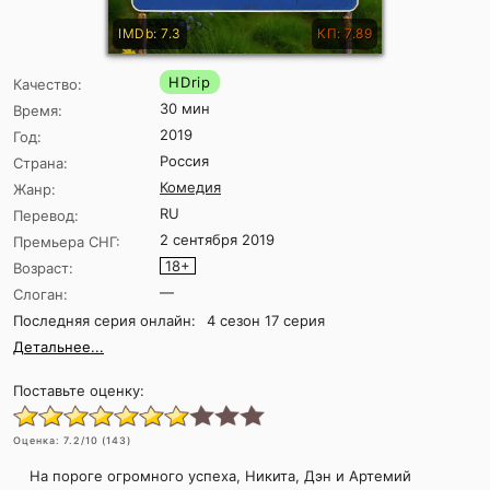
IMDb: 7.3
КП: 7.89
HDrip
Качество:
30 мин
Время:
2019
Год:
Россия
Страна:
Комедия
Жанр:
RU
Перевод:
2 сентября 2019
Премьера СНГ:
18+
Возраст:
—
Слоган:
Последняя серия онлайн:
4 сезон 17 серия
Детальнее...
Поставьте оценку:
Оценка:
7.2
/10 (
143
)
На пороге огромного успеха, Никита, Дэн и Артемий