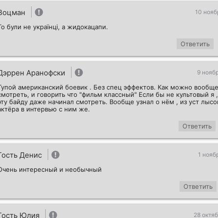
Воцман
10 нояб
То були не українці, а жидокацапи.
Ответить
Дэррен Аранофски
9 нояб
Тупой американский боевик . Без спец эффектов. Как можно вообще
смотреть, и говорить что "фильм классный" Если бы не культовый я ,
эту байду даже начинал смотреть. Вообще узнал о нём , из уст лысо
актёра в интервью с ним же.
Ответить
Гость Денис
1 нояб
Очень интересный и необычный
Ответить
Гость Юлия
28 октяб