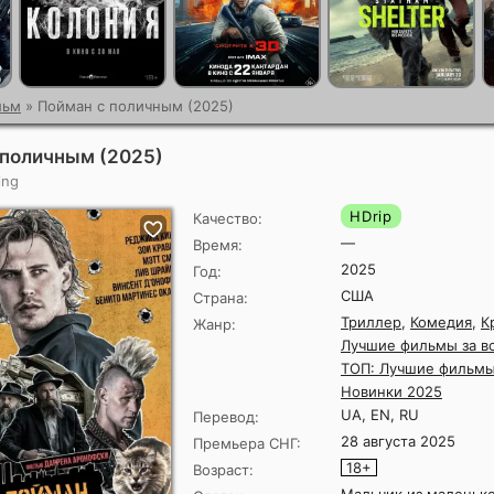
льм
» Пойман с поличным (2025)
 поличным (2025)
ing
HDrip
Качество:
—
Время:
2025
Год:
США
Страна:
Триллер
,
Комедия
,
К
Жанр:
Лучшие фильмы за в
ТОП: Лучшие фильмы
Новинки 2025
UA, EN, RU
Перевод:
28 августа 2025
Премьера СНГ:
18+
Возраст: