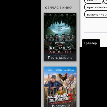
бейсбол
преступник
СЕЙЧАС В КИНО
изменение 
Трейлер
Пасть дьявола
На деревню