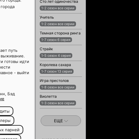
го города.
Сто лет одиночества
 города
1-2 сезон все серии
Учитель
1-2 сезон все серии
Темная сторона ринга
1-7 сезон 6 серия
Страйк
ает путь
а выживание.
1-5 сезон 4 серия
ги готовы идти
Королева сахара
нести
1-7 сезон 13 серия
лавное - выйти
Игра престолов
1-8 сезон все серии
нн, Бэд
Виолетта
ие
1-3 сезон все серии
диты
ллеры
ЕЩЕ
ых парней