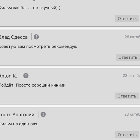
Фильм зашёл. . . не скучный) )
Ответить
Влад Одесса
26 октяб
Советую вам посмотреть рекомендую
Ответить
Anton K.
23 октяб
Пойдёт! Просто хороший кинчик!
Ответить
Гость Анатолий
23 октяб
Фильм на один раз.
Ответить