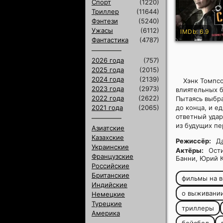
Спорт
(1220)
Триллер
(11644)
Фэнтези
(5240)
Ужасы
(6112)
IMDb: 6.9
Фантастика
(4787)
2026 года
(757)
2025 года
(2015)
2024 года
(2139)
Хэнк Томпс
2023 года
(2973)
влиятельных б
2022 года
(2622)
Пытаясь выбра
2021 года
(2065)
до конца, и е
ответный удар
из будущих п
Азиатские
Казахские
Режиссёр:
Д
Украинские
Актёры:
Ости
Французские
Банни, Юрий 
Российские
Британские
фильмы на в
Индийские
о выживани
Немецкие
Турецкие
триллеры
Америка