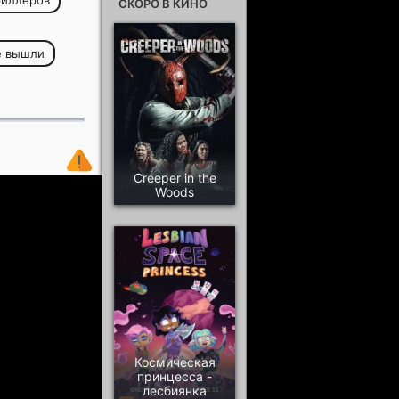
риллеров
СКОРО В КИНО
е вышли
Creeper in the
Woods
Космическая
принцесса -
лесбиянка