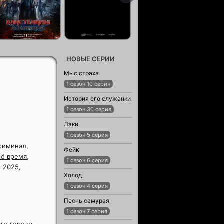
НОВЫЕ СЕРИИ
Мыс страха
1 сезон 10 серия
История его служанки
1 сезон 30 серия
Лаки
1 сезон 5 серия
риминал
,
Фейк
сё время
,
1 сезон 6 серия
 2025
,
Холод
1 сезон 4 серия
Песнь самурая
1 сезон 7 серия