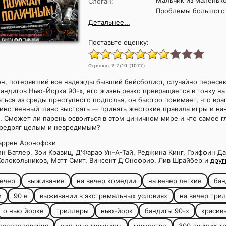
Мальчик из маленько
Слоган:
Проблемы большого
Детальнее...
КП: 6.789
Поставьте оценку:
Оценка:
7.2
/10 (
1077
)
он, потерявший все надежды бывший бейсболист, случайно пересек
андитов Нью-Йорка 90-х, его жизнь резко превращается в гонку н
ться из среды преступного подполья, он быстро понимает, что вра
динственный шанс выстоять — принять жестокие правила игры и на
. Сможет ли парень освоиться в этом циничном мире и что самое г
ередряг целым и невредимым?
аррен Аронофски
н Батлер, Зои Кравиц, Д'Фарао Ун-А-Тай, Реджина Кинг, Гриффин Да
Колокольников, Мэтт Смит, Винсент Д'Онофрио, Лив Шрайбер и
друг
ечер
выживание
на вечер комедии
на вечер легкие
бан
и
90 е
выживании в экстремальных условиях
на вечер три
о нью йорке
триллеры
нью-йорк
бандиты 90-х
красив