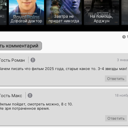
-
Завтра не
На помощь,
Дорогой доктор
придет никогда
Арджун
ть комментарий
Гость Роман
3 янва
Зачем писать что фильм 2025 года, старье какое то. 3-4 звезды мах!
Ответить
Гость Макс
18 нояб
Фильм пойдет, смотреть можно, 8 с 10.
Отправить!
Не зря потраченное время.
Ответить