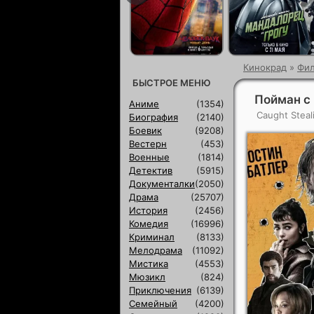
Кинокрад
»
Фи
БЫСТРОЕ МЕНЮ
Пойман с
Аниме
(1354)
Caught Steal
Биография
(2140)
Боевик
(9208)
Вестерн
(453)
Военные
(1814)
Детектив
(5915)
Документалки
(2050)
Драма
(25707)
История
(2456)
Комедия
(16996)
Криминал
(8133)
Мелодрама
(11092)
Мистика
(4553)
Мюзикл
(824)
Приключения
(6139)
Семейный
(4200)