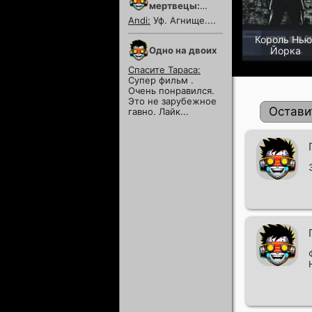
мертвецы:
Пекло
Andi:
Уф. Агнище....
Король Нью
Одно на двоих
Йорка
Спасите Тараса:
Супер фильм .
Очень понравился.
Это не зарубежное
Остави
гавно. Лайк...