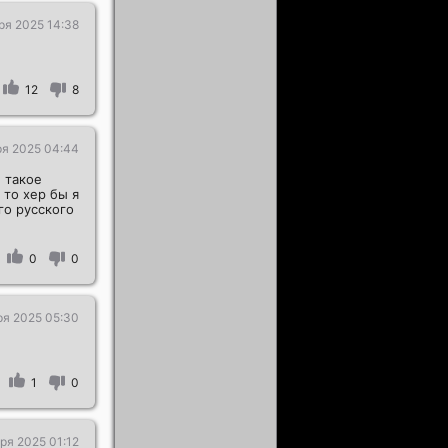
ря 2025 14:38
12
8
ря 2025 04:44
 такое
 то хер бы я
го русского
0
0
ря 2025 05:30
1
0
ря 2025 01:12