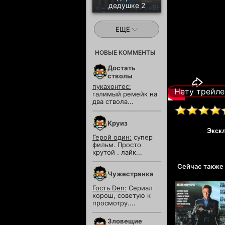
дедушке 2
ЕЩЕ
НОВЫЕ КОММЕНТЫ
Достать
стволы
пукахонтес:
Нету трейле
галимый ремейк на
два ствола...
Круиз
Экск
Герой один:
супер
фильм. Просто
крутой . лайк...
Сейчас также
Чужестранка
Гость Den:
Сериал
хорош, советую к
просмотру....
Зловещие