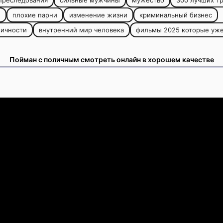
преследования
сильные мужчины
мужество
300 лучших т
и
плохие парни
изменение жизни
криминальный бизнес
личности
внутренний мир человека
фильмы 2025 которые уж
Пойман с поличным смотреть онлайн в хорошем качестве