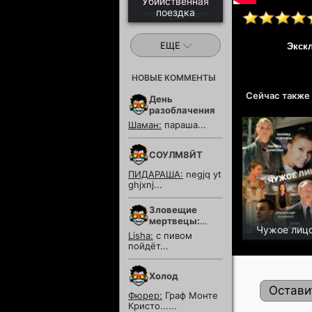
Убийственная
поездка
ЕЩЕ
Экск
НОВЫЕ КОММЕНТЫ
Сейчас также
День
разоблачения
Шаман:
параша...
СОУЛМ8ЙТ
ПИДАРАША:
negjq yt
ghjxnj...
Зловещие
мертвецы:
Чужое лиц
Пекло
Lisha:
с пивом
пойдёт...
Холод
Остави
Фюрер:
Граф Монте
Кристо......