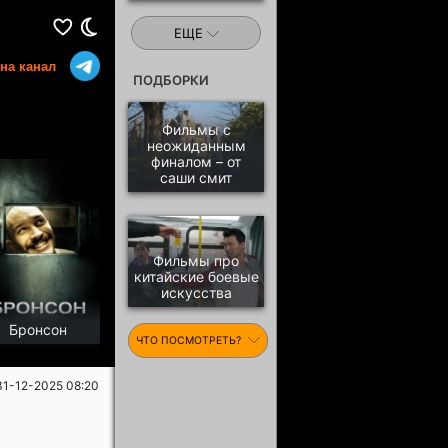
ЕЩЕ
на канал
ПОДБОРКИ
Фильмы с
неожиданным
финалом – от
саши смит
Фильмы про
китайские боевые
искусства
Бронсон
ЧТО ПОСМОТРЕТЬ?
31-12-2025 08:20