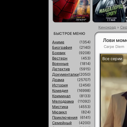
Кинокрад
»
Сер
БЫСТРОЕ МЕНЮ
Лови моме
Аниме
(1354)
Carpe Diem
Биография
(2140)
Боевик
(9208)
Вестерн
(453)
Все серии
Военные
(1814)
Детектив
(5915)
Документалки
(2050)
Драма
(25707)
История
(2456)
Комедия
(16998)
Криминал
(8133)
Мелодрама
(11092)
Мистика
(4553)
Мюзикл
(824)
Приключения
(6141)
Семейный
(4200)