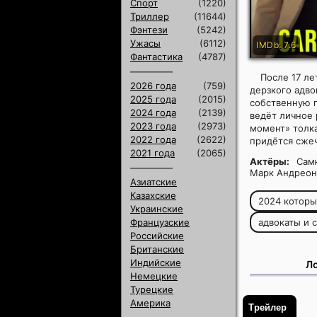
Спорт
(1220)
Триллер
(11644)
Фэнтези
(5242)
Ужасы
(6112)
IMDb: 7.6
Фантастика
(4787)
После 17 ле
2026 года
(759)
дерзкого адво
2025 года
(2015)
собственную п
2024 года
(2139)
ведёт личное 
2023 года
(2973)
момент» толка
2022 года
(2622)
придётся сжеч
2021 года
(2065)
Актёры:
Самю
Марк Андреони
Азиатские
Казахские
2024 котор
Украинские
Французские
адвокаты и 
Российские
Британские
Индийские
Ло
Немецкие
Турецкие
Америка
Трейлер