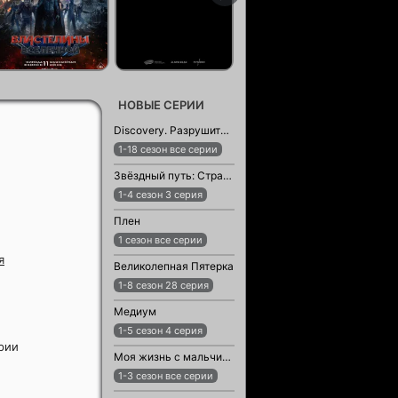
НОВЫЕ СЕРИИ
Discovery. Разрушители легенд
1-18 сезон все серии
Звёздный путь: Странные новые миры
1-4 сезон 3 серия
Плен
1 сезон все серии
я
Великолепная Пятерка
1-8 сезон 28 серия
Медиум
1-5 сезон 4 серия
ерии
Моя жизнь с мальчиками Уолтер
1-3 сезон все серии