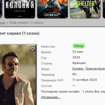
иал
» Лови момент (1 сезон)
нт сериал (1 сезон)
HDrip
Качество:
52 мин
Время:
2024
Год:
Франция
Страна:
Боевик
,
Приключени
Жанр:
RU
Перевод:
11 октября 2024
Премьера СНГ:
—
Слоган:
Последняя серия онлайн:
1 сезон Все с
Детальнее...