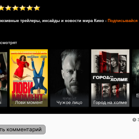
люзивные трейлеры, инсайды и новости мира Кино -
Подписывайся 
 смотрят
о
Лови момент
Чужое лицо
Город на холме
ть комментарий