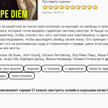
Поставьте оценку:
Оценка:
10
/10 (
1
)
т за решёткой за чужое преступление он выходит на свободу и пре
ката, который готов взорвать судебную систему изнутри. В Ницце о
рактику, чтобы спасать тех, кого система уже приговорила, и одн
расследование, чтобы выследить убийцу своей жены. Его принцип 
ет его на рискованные ходы и стремление к правде, даже если ра
ь все мосты.
эль Ле Бьян, John Guedj, Сесиль Риттвегер, Лор Риво-Пирс, Maya R
, Анри Гий, Барбара Шульц, Жиска Калванда, Оливия Готанегри и
д
ые уже вышли
тюрьма
о тюрьме
о адвокатах
юристы адв
суды
преступники
ви момент сериал (1 сезон) смотреть онлайн в хорошем качес