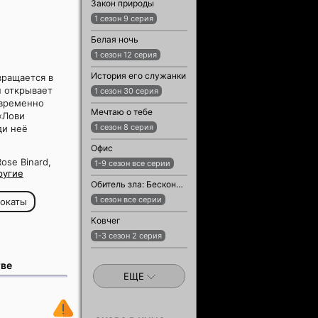
Закон природы
1 сезон 9 серия
Белая ночь
1 сезон 12 серия
История его служанки
вращается в
н открывает
1 сезон 30 серия
овременно
Мечтаю о тебе
«Лови
1 сезон 8 серия
ди неё
Офис
ose Binard,
1-9 сезон все серии
ругие
Обитель зла: Бесконечная тьма
1 сезон все серии
окаты
Ковчег
1-3 сезон 2 серия
тве
ЕЩЕ