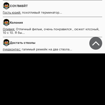
СОУЛМ8ЙТ
Гость юрий:
похотливый терминатор...
Колония
Оливия:
Отличный фильм, очень понравился , сюжет клссный,
10 с 10. Я бы...
Достать стволы
пукахонтес:
галимый ремейк на два ствола...