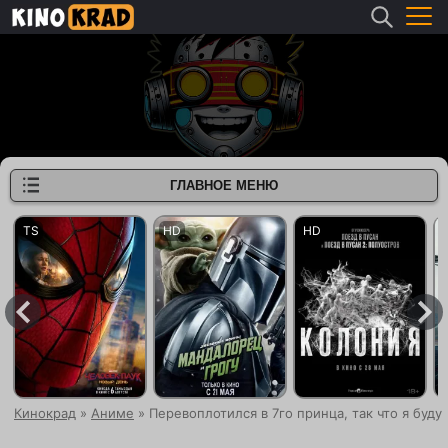
ГЛАВНОЕ МЕНЮ
Кинокрад
»
Аниме
» Перевоплотился в 7го принца, так что я буду