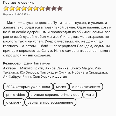
Поставьте оценку:
Оценка:
7.4
/10 (
24
)
Магия — штука непростая. Тут и талант нужен, и усилия, и
желательно родиться в правильной семье. Один парень, хоть и
не был особо одарённым и происходил из обычной семьи, всё
равно всей душой любил магию. Учился, как мог, старался, но
многого так и не успел. Умер с чувством, что не дожил до
главного... А потом — бац! — переродился Ллойдом, седьмым
принцем королевства Салум. И, что самое интересное, память
о прошлой жизни сохранил.
Режиссёр:
Дзин Тамамура
Актёры:
Макото Коити, Акира Сэкинэ, Эрико Мацуи, Риэ
Такахаси, Юя Хиросэ, Томокадзу Сугита, Нобунага Симадзаки,
Аи Файруз, Ринн, Сюн Хориэ и
другие
2024 которые уже вышли
магия
о приключениях
prime video
лучшие сериалы prime video
маги
о смерти
сериалы про воскрешение