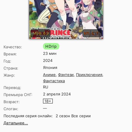
IMDb: 6.9
КП: 8.171
HDrip
Качество:
23 мин
Время:
2024
Год:
Япония
Страна:
Аниме
,
Фэнтези
,
Приключения
,
Жанр:
Фантастика
RU
Перевод:
2 апреля 2024
Премьера СНГ:
18+
Возраст:
—
Слоган:
Последняя серия онлайн:
2 сезон Все серии
Детальнее...