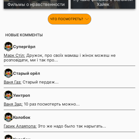
Фильмы о нравственности
Хайек
ЧТО ПОСМОТРЕТЬ?
НОВЫЕ КОММЕНТЫ
Супергёрл
Марк Стіл:
Дружок, про своїх мамаш і жінок можеш не
розповідати, ми і так про...
Старый орёл
Ваня Газ:
Старый пердеж...
Уинтроп
Ваня Зад:
10 раз посмотерть можно...
Колобок
Гарик Алаяпопа:
Это же надо было так нарыгать...