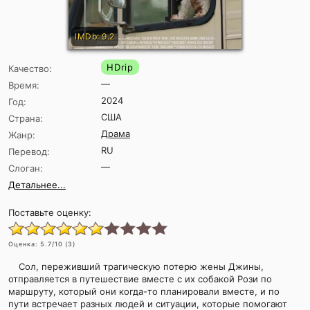
IMDb: 9.2
HDrip
Качество:
—
Время:
2024
Год:
США
Страна:
Драма
Жанр:
RU
Перевод:
—
Слоган:
Детальнее...
Поставьте оценку:
Оценка:
5.7
/10 (
3
)
Сол, переживший трагическую потерю жены Джины,
отправляется в путешествие вместе с их собакой Рози по
маршруту, который они когда-то планировали вместе, и по
пути встречает разных людей и ситуации, которые помогают