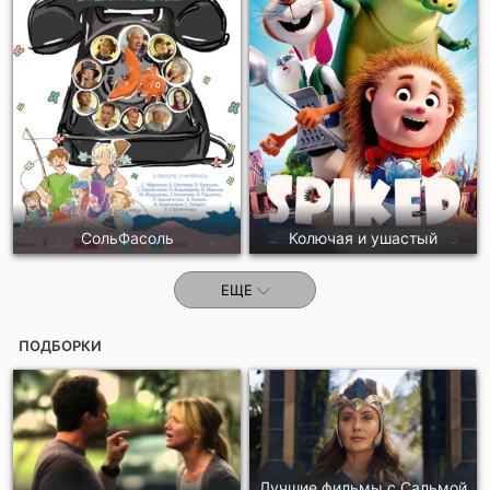
СольФасоль
Колючая и ушастый
ЕЩЕ
ПОДБОРКИ
Лучшие фильмы с Сальмой