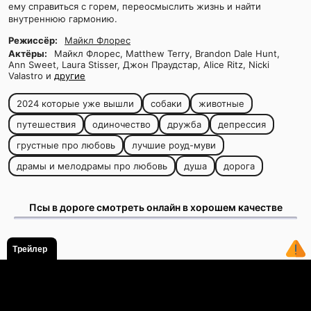
ему справиться с горем, переосмыслить жизнь и найти
внутреннюю гармонию.
Режиссёр:
Майкл Флорес
Актёры:
Майкл Флорес, Matthew Terry, Brandon Dale Hunt,
Ann Sweet, Laura Stisser, Джон Праудстар, Alice Ritz, Nicki
Valastro и
другие
2024 которые уже вышли
собаки
животные
путешествия
одиночество
дружба
депрессия
грустные про любовь
лучшие роуд-муви
драмы и мелодрамы про любовь
душа
дорога
Псы в дороге смотреть онлайн в хорошем качестве
Трейлер