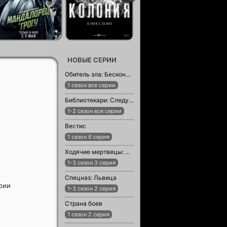
НОВЫЕ СЕРИИ
Обитель зла: Бесконечная тьма
1 сезон все серии
Библиотекари: Следующая глава
1-2 сезон все серии
Вестис
1 сезон 6 серия
Ходячие мертвецы: Мертвый город
1-3 сезон 3 серия
Спецназ: Львица
ерии
1-3 сезон 2 серия
Страна боев
1 сезон 2 серия