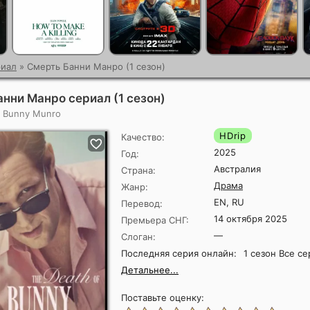
иал
» Смерть Банни Манро (1 сезон)
нни Манро сериал (1 сезон)
f Bunny Munro
HDrip
Качество:
2025
Год:
Австралия
Страна:
Драма
Жанр:
EN, RU
Перевод:
14 октября 2025
Премьера СНГ:
—
Слоган:
Последняя серия онлайн:
1 сезон Все с
Детальнее...
Поставьте оценку: