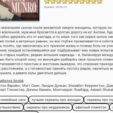
Оценка:
10
/10 (
1
)
КП: 6.564
с маленьким сыном после внезапной смерти женщины, которую он 
 вселенной, мужчина бросается в долгую дорогу на юг Англии, буд
обно удержать его от распада, и по мере того как серые шоссе с
й полей и ветреных равнин, он все глубже проваливается в собст
сь понять, где закончилась его прежняя жизнь и почему боль не ути
ания; каждый остановившийся шаг подбрасывает ему новые испыта
ки старых ошибок, редкие вспышки надежды - и, балансируя между
ью быть опорой сыну, он вынужден разбирать свое прошлое словн
сталкивается с простым и жестоким выводом, что спасение приходи
с расстоянием, а с готовностью принять пустоту рядом, научиться ж
рушала, а давала силы двигаться дальше.
забелла Эклёф
тон Вэрэйнг, Мэтт Смит, Линдси Дункан, Элизабет Беррингтон, Дэв
берт Гленистер, Джини Хэкмен, Монтсеррат Ломбард, Aakash Shuka
 семейные саги
лучшие сериалы про женщин
сериалы про от
утешествиях
сериалы про неудачников
офисный планктон