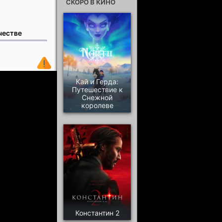
СКОРО В КИНО
честве
Кай и Герда:
Путешествие к
Снежной
королеве
Константин 2