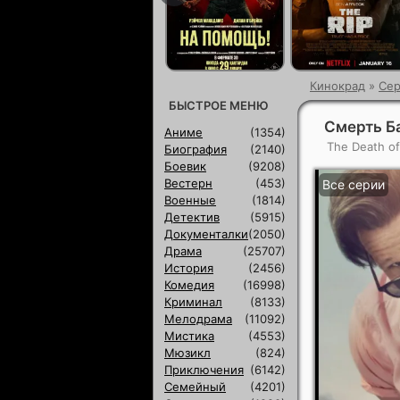
Кинокрад
»
Сер
БЫСТРОЕ МЕНЮ
Смерть Ба
Аниме
(1354)
The Death o
Биография
(2140)
Боевик
(9208)
Вестерн
(453)
Все серии
Военные
(1814)
Детектив
(5915)
Документалки
(2050)
Драма
(25707)
История
(2456)
Комедия
(16998)
Криминал
(8133)
Мелодрама
(11092)
Мистика
(4553)
Мюзикл
(824)
Приключения
(6142)
Семейный
(4201)