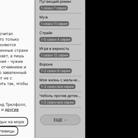
Пугающий роман
1 сезон 7 серия
Муж
1 сезон 11 серия
Страйк
считал
то только
1-5 сезон 4 серия
меняются
Игра в верность
венные страхи
1 сезон 12 серия
хает, а лишь
ния - чужие
Ворона
 отчаянием и
1-2 сезон 6 серия
о заваленный
т не с
Моя жизнь с мальчиками Уолтер
ить так, чтобы
1-3 сезон все серии
Чеболь против детектива
1-2 сезон все серии
ид Трелфолл,
l и
другие
ЕЩЕ
дых на море
певицы