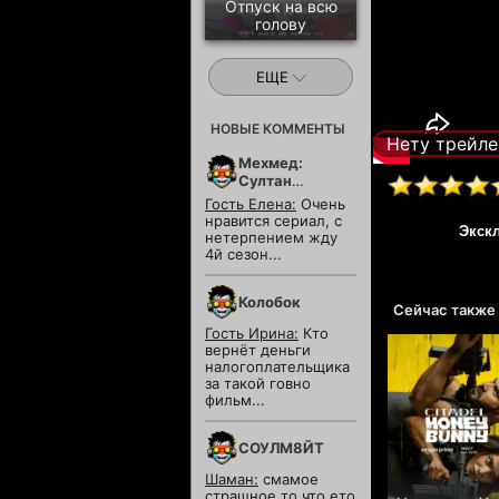
Отпуск на всю
голову
ЕЩЕ
НОВЫЕ КОММЕНТЫ
Нету трейле
Мехмед:
Султан
Завоевателей
Гость Елена:
Очень
нравится сериал, с
Экск
нетерпением жду
4й сезон...
Колобок
Сейчас также
Гость Ирина:
Кто
вернёт деньги
налогоплательщика
за такой говно
фильм...
СОУЛМ8ЙТ
Шаман:
смамое
страшное то что ето