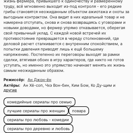
жизнь фермера, привыкшего к одиночеству и размеренному
труду, всё мгновенно выходит из-под контроля - его редкие
грибы становятся неожиданным объектом ажиотажа и охоты за
выгодным контрактом. Она видит в них идеальный товар и не
намерена отступать, снова и снова возвращаясь с уговорами и
новыми доводами, но фермер упрямо отказывается, оберегая
свой привычный уклад. С каждой новой встречей их
противостояние превращается в череду столкновений, где
деловой расчет сталкивается с внутренним спокойствием, а
попытки давления приводят лишь к ещё большему
напряжению. Постепенно их переговоры выходят за рамки
сделки, втягивая обоих в игру характеров, где никто не готов
уступать, но именно это упрямство начинает менять их жизнь
самым неожиданным образом.
Режиссёр:
Ан Джон-ён
Актёры:
Ан Хё-соп, Чхэ Вон-бин, Ким Бом, Ко Ду-щим и
другие
комедийные сериалы про семью
лучшие сериалы про женщин
повара
сериалы про любовь - комедии
сериалы про деревню и любовь