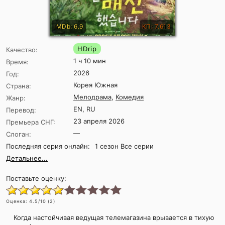
IMDb: 6.9
КП: 7.613
HDrip
Качество:
1 ч 10 мин
Время:
2026
Год:
Корея Южная
Страна:
Мелодрама
,
Комедия
Жанр:
EN, RU
Перевод:
23 апреля 2026
Премьера СНГ:
—
Слоган:
Последняя серия онлайн:
1 сезон Все серии
Детальнее...
Поставьте оценку:
Оценка:
4.5
/10 (
2
)
Когда настойчивая ведущая телемагазина врывается в тихую