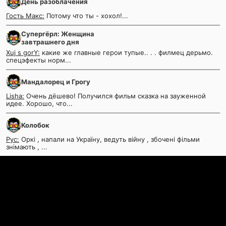
День разоблачения
Гость Макс:
Потому что ты - хохол!...
Супергёрл: Женщина
завтрашнего дня
Xuj s gorY:
какие же главные герои тупые.. . . филмец дерьмо.
спецэфекты норм...
Мандалорец и Грогу
Lisha:
Очень дёшево! Получился фильм сказка на зауженной
идее. Хорошо, что...
Колобок
Рус:
Оркі , напали на Україну, ведуть війну , збочені фільми
знімають , ...