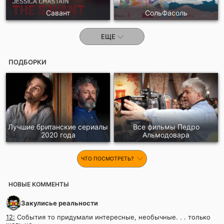
Савант
СольФасоль
ЕЩЕ
ПОДБОРКИ
Лучшие британские сериалы
Все фильмы Педро
2020 года
Альмодовара
ЧТО ПОСМОТРЕТЬ?
НОВЫЕ КОММЕНТЫ
Закулисье реальности
12:
События то придумали интересные, необычные. . . только