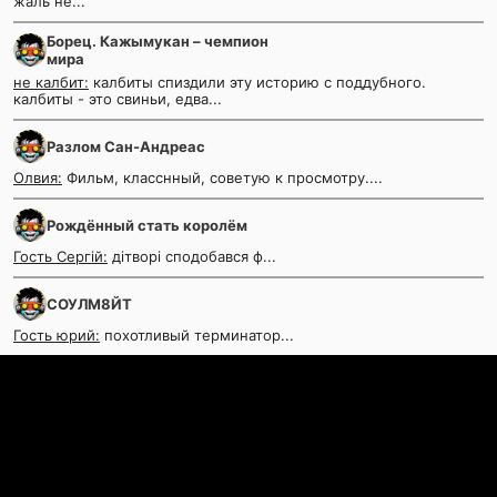
жаль не...
Борец. Кажымукан – чемпион
мира
не калбит:
калбиты спиздили эту историю с поддубного.
калбиты - это свиньи, едва...
Разлом Сан-Андреас
Олвия:
Фильм, класснный, советую к просмотру....
Рождённый стать королём
Гость Сергій:
дітворі сподобався ф...
СОУЛМ8ЙТ
Гость юрий:
похотливый терминатор...