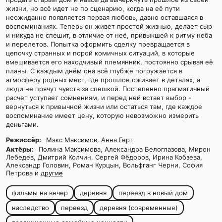
жизни, но всё идет не по сценарию, когда на её пути
неожиданно появляется первая любовь, давно оставшаяся в
воспоминаниях. Теперь он живет простой жизнью, делает сыр
и никуда не спешит, в отличие от неё, привыкшей к ритму неба
и перелетов. Попытка оформить сделку превращается в
цепочку странных и порой комичных ситуаций, в которые
вмешивается его находчивый племянник, постоянно срывая её
планы. С каждым днём она всё глубже погружается в
атмосферу родных мест, где прошлое оживает в деталях, а
люди не прячут чувств за спешкой. Постепенно прагматичный
расчет уступает сомнениям, и перед ней встает выбор -
вернуться к привычной жизни или остаться там, где каждое
воспоминание имеет цену, которую невозможно измерить
деньгами.
Режиссёр:
Макс Максимов
,
Анна Герт
Актёры:
Полина Максимова, Александра Белоглазова, Мирон
Лебедев, Дмитрий Колчин, Сергей Фёдоров, Ирина Кобзева,
Александр Головин, Роман Курцын, Вольфганг Черни, София
Петрова и
другие
фильмы на вечер
деревня
переезд в новый дом
наследство
переезд
деревня (современные)