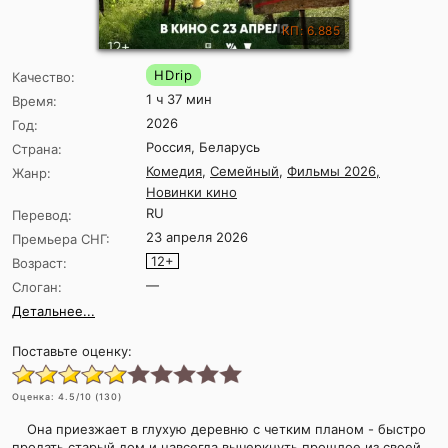
КП: 6.885
HDrip
Качество:
1 ч 37 мин
Время:
2026
Год:
Россия, Беларусь
Страна:
Комедия
,
Семейный
,
Фильмы 2026,
Жанр:
Новинки кино
RU
Перевод:
23 апреля 2026
Премьера СНГ:
12+
Возраст:
—
Слоган:
Детальнее...
Поставьте оценку:
Оценка:
4.5
/10 (
130
)
Она приезжает в глухую деревню с четким планом - быстро
продать старый дом и навсегда вычеркнуть прошлое из своей