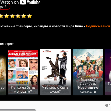
ра?!
люзивные трейлеры, инсайды и новости мира Кино -
Подписывайся 
 смотрят
Ивановы-
Ивановы.
Т
тво
Легко ли быть
Что могло быть
Новогодние
молодым?
хуже?
каникулы
1