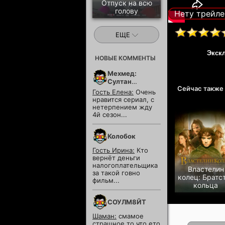
Отпуск на всю
голову
Нету трейле
ЕЩЕ
Экск
НОВЫЕ КОММЕНТЫ
Мехмед:
Султан
Сейчас также
Завоевателей
Гость Елена:
Очень
нравится сериал, с
нетерпением жду
4й сезон...
Колобок
Гость Ирина:
Кто
вернёт деньги
налогоплательщика
Властелин
за такой говно
колец: Братс
фильм...
кольца
СОУЛМ8ЙТ
Шаман:
смамое
страшное то что ето