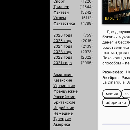
Спорт
(1220)
Триллер
(11644)
Фэнтези
(5242)
Ужасы
(6112)
IMDb: 9.4
Фантастика
(4788)
Две девушк
2026 года
(759)
богатых мужчи
2025 года
(2015)
денег и бессл
2024 года
(2139)
родственника 
2023 года
(2973)
охоты, где за
2022 года
(2622)
Пока кольцо в
2021 года
(2065)
способом - пе
Режиссёр:
He
Азиатские
Актёры:
Рамон
Казахские
La Dinarquia, 
Украинские
Французские
мафия
га
Российские
Британские
аферистки
Индийские
Немецкие
Турецкие
Америка