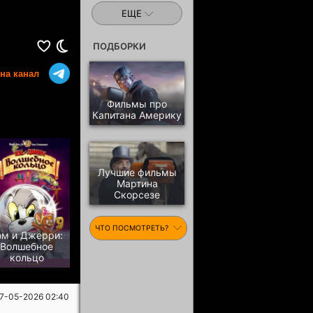
ЕЩЕ
ПОДБОРКИ
на канал
Фильмы про
Капитана Америку
Лучшие фильмы
Мартина
Скорсезе
ЧТО ПОСМОТРЕТЬ?
ом и Джерри:
Волшебное
кольцо
7-05-2026 02:40