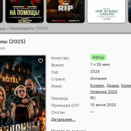
льм
» Маландрины (2025)
ны (2025)
nas
HDrip
Качество:
1 ч 28 мин
Время:
2025
Год:
Испания
Страна:
Боевик
,
Драма
,
Крим
Жанр:
Новинки 2025
RU
Перевод:
15 июля 2025
Премьера СНГ:
—
Слоган:
Детальнее...