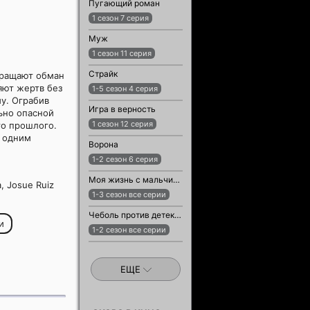
Пугающий роман
1 сезон 7 серия
Муж
1 сезон 11 серия
Страйк
вращают обман
яют жертв без
1-5 сезон 4 серия
му. Ограбив
Игра в верность
ьно опасной
1 сезон 12 серия
го прошлого.
ь одним
Ворона
1-2 сезон 6 серия
Моя жизнь с мальчиками Уолтер
, Josue Ruiz
1-3 сезон все серии
Чеболь против детектива
и
1-2 сезон все серии
ЕЩЕ