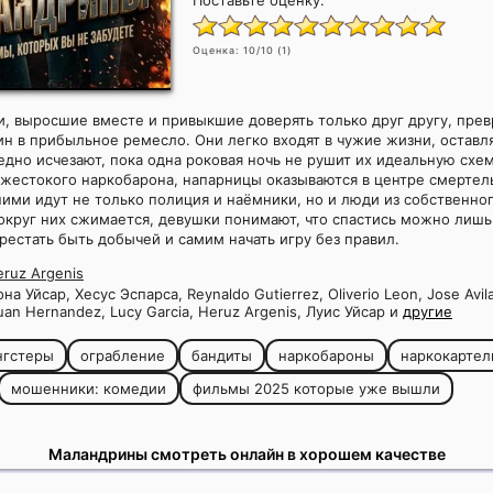
Поставьте оценку:
Оценка:
10
/10 (
1
)
и, выросшие вместе и привыкшие доверять только друг другу, пре
н в прибыльное ремесло. Они легко входят в чужие жизни, оставл
едно исчезают, пока одна роковая ночь не рушит их идеальную схе
жестокого наркобарона, напарницы оказываются в центре смертел
 ними идут не только полиция и наёмники, но и люди из собственно
округ них сжимается, девушки понимают, что спастись можно лиш
рестать быть добычей и самим начать игру без правил.
ruz Argenis
а Уйсар, Хесус Эспарса, Reynaldo Gutierrez, Oliverio Leon, Jose Avila
Juan Hernandez, Lucy Garcia, Heruz Argenis, Луис Уйсар и
другие
нгстеры
ограбление
бандиты
наркобароны
наркокартел
мошенники: комедии
фильмы 2025 которые уже вышли
Маландрины смотреть онлайн в хорошем качестве