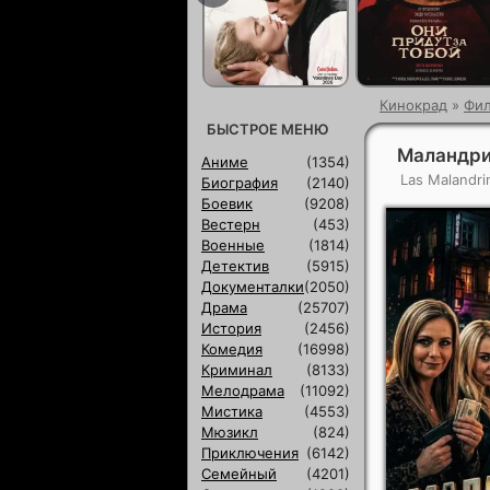
Кинокрад
»
Фи
БЫСТРОЕ МЕНЮ
Маландри
Аниме
(1354)
Las Malandri
Биография
(2140)
Боевик
(9208)
Вестерн
(453)
Военные
(1814)
Детектив
(5915)
Документалки
(2050)
Драма
(25707)
История
(2456)
Комедия
(16998)
Криминал
(8133)
Мелодрама
(11092)
Мистика
(4553)
Мюзикл
(824)
Приключения
(6142)
Семейный
(4201)