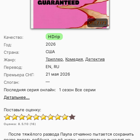
КП: 7.173
HDrip
Качество:
2026
Год:
США
Страна:
Триллер
,
Комедия
,
Детектив
Жанр:
EN, RU
Перевод:
21 мая 2026
Премьера СНГ:
—
Слоган:
Последняя серия онлайн:
1 сезон Все серии
Детальнее...
Поставьте оценку:
Оценка:
8.5
/10 (
16
)
После тяжёлого развода Паула отчаянно пытается сохранить
право видеть ребёнка, но её жизнь окончательно выходит из-