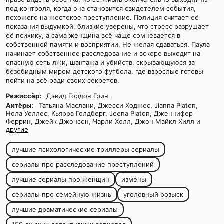
под контроля, когда она становится свидетелем события,
похожего на жестокое преступление. Полиция считает её
показания выдумкой, близкие уверены, что стресс разрушает
её психику, а сама женщина всё чаще сомневается в
собственной памяти и восприятии. Не желая сдаваться, Паула
начинает собственное расследование и вскоре выходит на
опасную сеть лжи, шантажа и убийств, скрывающуюся за
безобидным миром детского футбола, где взрослые готовы
пойти на всё ради своих секретов.
Режиссёр:
Дэвид Гордон Грин
Актёры:
Татьяна Маслани, Джесси Ходжес, Jianna Platon,
Нола Уоллес, Кьярра Голдберг, Jeena Platon, Дженнифер
Феррин, Джейк Джонсон, Чарли Холл, Джон Майкл Хилл и
другие
лучшие психологические триллеры сериалы
сериалы про расследование преступлений
лучшие сериалы про женщин
измены
сериалы про семейную жизнь
уголовный розыск
лучшие драматические сериалы