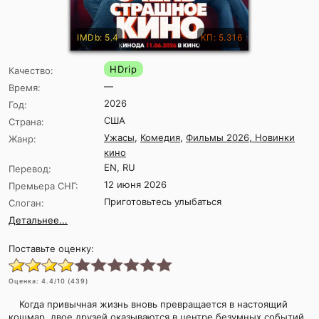
IMDb: 5.4
КП: 5.316
HDrip
Качество:
—
Время:
2026
Год:
США
Страна:
Ужасы
,
Комедия
,
Фильмы 2026, Новинки
Жанр:
кино
EN, RU
Перевод:
12 июня 2026
Премьера СНГ:
Приготовьтесь улыбаться
Слоган:
Детальнее...
Поставьте оценку:
Оценка:
4.4
/10 (
439
)
Когда привычная жизнь вновь превращается в настоящий
кошмар, двое друзей оказываются в центре безумных событий,