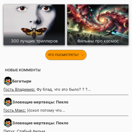
300 лучших триллеров
Фильмы про космос
ЧТО ПОСМОТРЕТЬ?
НОВЫЕ КОММЕНТЫ
Богатыри
Гость Владимир:
Фу блэд, что это было? ? ?...
Зловещие мертвецы: Пекло
Гость Макс:
}{охол потому что...
Зловещие мертвецы: Пекло
Питух:
Слабый фильм...