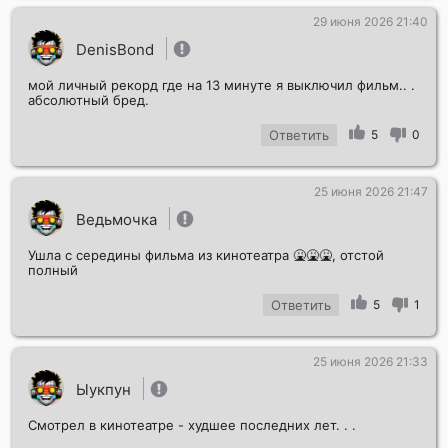
29 июня 2026 21:40
DenisBond
мой личный рекорд где на 13 минуте я выключил фильм.. .
абсолютный бред.
Ответить
5
0
25 июня 2026 21:47
Ведьмочка
Ушла с середины фильма из кинотеатра 🤮🤮🤮, отстой
полный
Ответить
5
1
25 июня 2026 21:33
Ыукпун
Смотрел в кинотеатре - худшее последних лет. . .