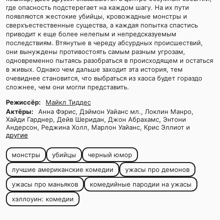
где опасность подстерегает на каждом шагу. На их пути
появляются жестокие убийцы, кровожадные монстры и
сверхъестественные существа, а каждая попытка спастись
приводит к еще более нелепым и непредсказуемым
последствиям. Втянутые в череду абсурдных происшествий,
они вынуждены противостоять самым разным угрозам,
одновременно пытаясь разобраться в происходящем и остаться
в живых. Однако чем дальше заходит эта история, тем
очевиднее становится, что выбраться из хаоса будет гораздо
сложнее, чем они могли представить.
Режиссёр:
Майкл Тиддес
Актёры:
Анна Фэрис, Дэймон Уайанс мл., Локлин Манро,
Хайди Гарднер, Дейв Шеридан, Джон Абрахамс, Энтони
Андерсон, Реджина Холл, Марлон Уайанс, Крис Эллиот и
другие
монстры
убийцы
черный юмор
лучшие американские комедии
ужасы про демонов
ужасы про маньяков
комедийные пародии на ужасы
хэллоуин: комедии