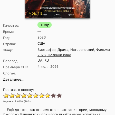
IMDb: 7.5
HDrip
Качество:
—
Время:
2026
Год:
США
Страна:
Биография
,
Драма
,
Исторический
,
Фильмы
Жанр:
2026, Новинки кино
UA, RU
Перевод:
4 июля 2026
Премьера СНГ:
—
Слоган:
Детальнее...
Поставьте оценку:
Оценка:
7.6
/10 (
180
)
Ещё до того, как его имя стало частью истории, молодому
Джорджу Вашингтону пришлось пройти через испытания,