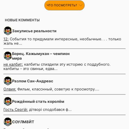
ЧТО ПОСМОТРЕТЬ?
НОВЫЕ КОММЕНТЫ
Закулисье реальности
12:
События то придумали интересные, необычные. . . только
жаль не...
Борец. Кажымукан – чемпион
мира
не калбит:
калбиты спиздили эту историю с поддубного.
калбиты - это свиньи, едва...
Разлом Сан-Андреас
Олвия:
Фильм, класснный, советую к просмотру....
Рождённый стать королём
Гость Сергій:
дітворі сподобався ф...
СОУЛМ8ЙТ