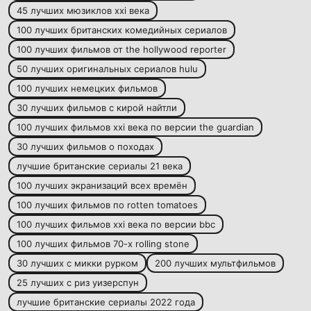
45 лучших мюзиклов xxi века
100 лучших британских комедийных сериалов
100 лучших фильмов от the hollywood reporter
50 лучших оригинальных сериалов hulu
100 лучших немецких фильмов
30 лучших фильмов с кирой найтли
100 лучших фильмов xxi века по версии the guardian
30 лучших фильмов о походах
лучшие британские сериалы 21 века
100 лучших экранизаций всех времён
100 лучших фильмов по rotten tomatoes
100 лучших фильмов xxi века по версии bbc
100 лучших фильмов 70-х rolling stone
30 лучших с микки рурком
200 лучших мультфильмов
25 лучших с риз уизерспун
лучшие британские сериалы 2022 года