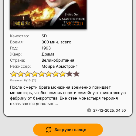
Качество:
SD
Время:
300 мин. всего
Год:
1993
Жанр:
Драма
Страна:
Великобритания
Режиссер:
Мойра Армстронг
Оценка: 8/10 (
2
)
После смерти брата монахиня временно покидает
монастырь, чтобы помочь спасти семейную трикотажную
фабрику от банкротства. Вне стен монастыря героиня
оказывается довольно...
27-12-2025, 04:50
Загрузить еще