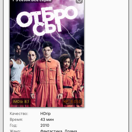
Качество:
HDrip
Время:
43 мин
Год:
2010
Жанр:
Фантастика, Драма