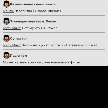
Казнить нельзя помиловать
Kip6as:
Пересняли ( Особое мнение)...
Зловещие мертвецы: Пекло
Гость Макс:
Потому что ты - хохол...
Супергёрл
Гость Макс:
Хохлы не оценят, что ты их Наташками обозвал...
Под огнём
Moisei:
не знаю кому как, мне понравился фильм....