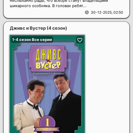
неслыханно рады, что вскоре станут владельцами
шикарного особняка. В головах ребят...
30-12-2025, 02:50
Дживс и Вустер (4 сезон)