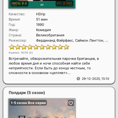
Качество:
HDrip
Время:
51 мин
Год:
1990
Жанр:
Комедия
Страна:
Великобритания
Режиссер:
Фердинанд Фэйрфакс, Саймон Лэнгтон, Роберт Янг
Оценка: 10/10 (
2
)
Встречайте, обворожительная парочка британцев, в
любое время дня и ночи способная найти себе
неприятности. Если быть до конца честным, то
сложности в основном «цепляет»...
29-12-2025, 15:10
Полдарк (5 сезон)