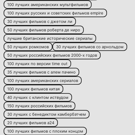
100 лучших американских мультфильмов
100 лучших русских и советских фильмов empire
30 лучших фильмов с джетом ли
50 лучших фильмов роберта де ниро
лучшие британские исторические сериалы
50 лучших ромкомов
30 лучших фильмов со арнольдом
50 лучших российских фильмов 2000-х годов
100 лучших по версии time out
35 лучших фильмов с алем пачино
100 лучших американских сериалов
100 лучших фильмов китая
40 лучших с клинтом иствудом
150 лучших российских фильмов
30 лучших с бенедиктом камбербэтчем
20 лучших фильмов a24
100 лучших фильмов с плохим концом