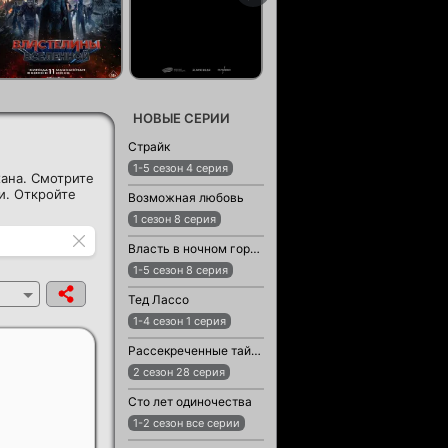
НОВЫЕ СЕРИИ
Страйк
1-5 сезон 4 серия
хана. Смотрите
и. Откройте
Возможная любовь
1 сезон 8 серия
Власть в ночном городе. Книга третья: Юность Кэнена
1-5 сезон 8 серия
Тед Лассо
1-4 сезон 1 серия
Рассекреченные тайны с Дэвидом Духовны
2 сезон 28 серия
Сто лет одиночества
1-2 сезон все серии