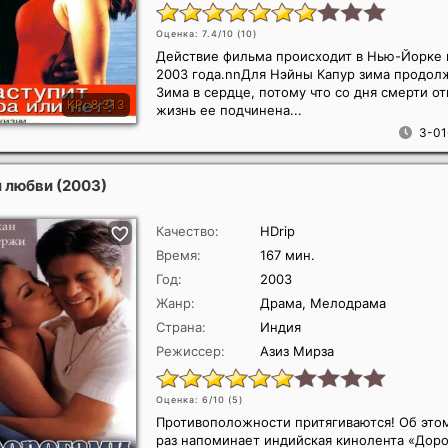
Оценка: 7.4/10 (
10
)
Действие фильма происходит в Нью-Йорке 
2003 года.nnДля Нэйны Капур зима продол
Зима в сердце, потому что со дня смерти от
жизнь ее подчинена...
3-01
и любви
(2003)
Качество:
HDrip
Время:
167 мин.
Год:
2003
Жанр:
Драма, Мелодрама
Страна:
Индия
Режиссер:
Азиз Мирза
Оценка: 6/10 (
5
)
Противоположности притягиваются! Об это
раз напоминает индийская кинолента «Дор