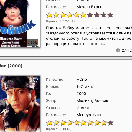
Режиссер:
Махеш Бхатт
Оценка: 5.5/10 (
2
)
Простак Баблу мечтает стать шеф-поваром 
звездочного отеля и устраивается в один из
отелей на работу. Там он знакомится с дир
распорядителем этого отеля...
27-12
бви
(2000)
Качество:
HDrip
Время:
162 мин.
Год:
2000
Жанр:
Мюзикл, Боевик
Страна:
Индия
Режиссер:
Мансур Кхан
Оценка: 9/10 (
3
)