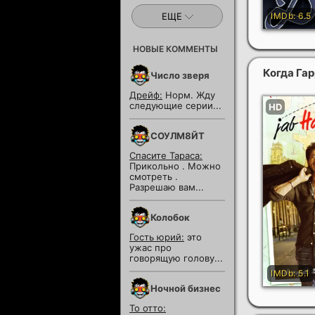
ЕЩЕ
НОВЫЕ КОММЕНТЫ
Когда Га
Число зверя
Дрейф:
Норм. Жду
следующие серии...
СОУЛМ8ЙТ
Спасите Тараса:
Прикольно . Можно
смотреть .
Разрешаю вам...
Колобок
Гость юрий:
это
ужас про
говорящую голову...
Ночной бизнес
То отто: