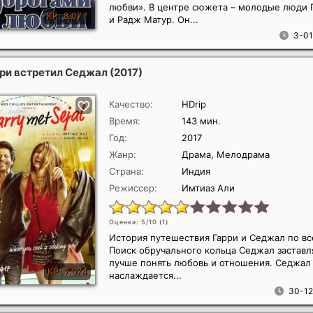
любви». В центре сюжета – молодые люди 
и Радж Матур. Он...
3-01
рри встретил Седжал
(2017)
Качество:
HDrip
Время:
143 мин.
Год:
2017
Жанр:
Драма, Мелодрама
Страна:
Индия
Режиссер:
Имтиаз Али
Оценка: 5/10 (
1
)
История путешествия Гарри и Седжал по вс
Поиск обручального кольца Седжал заставл
лучше понять любовь и отношения. Седжал
наслаждается...
30-12