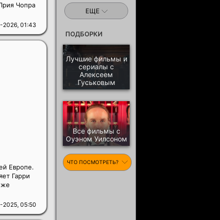
Прия Чопра
ЕЩЕ
-2026, 01:43
ПОДБОРКИ
Лучшие фильмы и
сериалы с
Алексеем
Гуськовым
Все фильмы с
Оуэном Уилсоном
ЧТО ПОСМОТРЕТЬ?
ей Европе.
яет Гарри
 же
-2025, 05:50