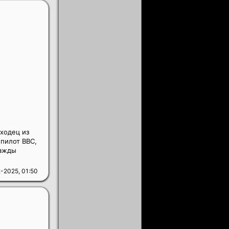
ыходец из
пилот BBC,
нажды
-2025, 01:50