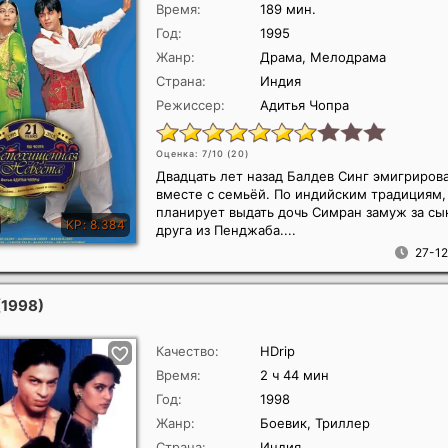
Время:
189 мин.
Год:
1995
Жанр:
Драма, Мелодрама
Страна:
Индия
Режиссер:
Адитья Чопра
Оценка: 7/10 (
20
)
Двадцать лет назад Балдев Синг эмигриров
вместе с семьёй. По индийским традициям,
планирует выдать дочь Симран замуж за сы
друга из Пенджаба....
27-12
(1998)
Качество:
HDrip
Время:
2 ч 44 мин
Год:
1998
Жанр:
Боевик, Триллер
Страна:
Индия