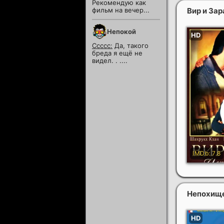
Рекомендую как
Вир и За
фильм на вечер...
Непокой
Ссссс:
Да, такого
бреда я ещё не
видел. . ....
Непохище