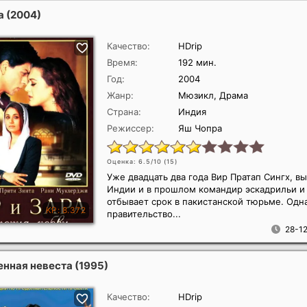
ра
(2004)
Качество:
HDrip
Время:
192 мин.
Год:
2004
Жанр:
Мюзикл, Драма
Страна:
Индия
Режиссер:
Яш Чопра
Оценка: 6.5/10 (
15
)
Уже двадцать два года Вир Пратап Сингх, в
Индии и в прошлом командир эскадрильи и 
отбывает срок в пакистанской тюрьме. Од
правительство...
28-12
нная невеста
(1995)
Качество:
HDrip