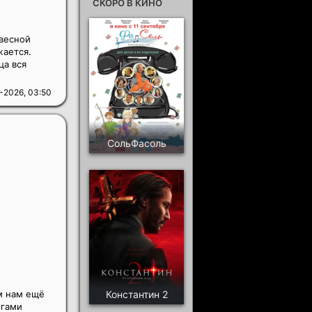
СКОРО В КИНО
весной
жается.
ца вся
-2026, 03:50
СольФасоль
м нам ещё
Константин 2
огами