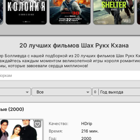
20 лучших фильмов Шах Рукх Кхана
ир Болливуда с нашей подборкой из 20 лучших фильмов Шах Рукх К
лаждайтесь каждым моментом великолепной игры короля романтик
мы, которые завоевали сердца миллионов!
Все
Год выхода
0
ные
(2000)
Качество:
HDrip
Время:
216 мин.
Год:
2000