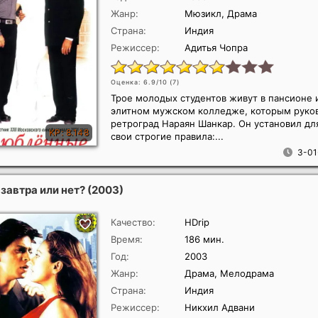
Жанр:
Мюзикл, Драма
Страна:
Индия
Режиссер:
Адитья Чопра
Оценка: 6.9/10 (
7
)
Трое молодых студентов живут в пансионе и
элитном мужском колледже, которым руко
ретроград Нараян Шанкар. Он установил дл
свои строгие правила:...
3-01
завтра или нет?
(2003)
Качество:
HDrip
Время:
186 мин.
Год:
2003
Жанр:
Драма, Мелодрама
Страна:
Индия
Режиссер:
Никхил Адвани