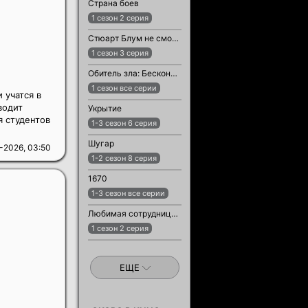
Страна боев
1 сезон 2 серия
Стюарт Блум не смог спасти вселенную
1 сезон 3 серия
Обитель зла: Бесконечная тьма
1 сезон все серии
 учатся в
водит
Укрытие
я студентов
1-3 сезон 6 серия
Шугар
-2026, 03:50
1-2 сезон 8 серия
1670
1-3 сезон все серии
Любимая сотрудница / Любимый сотрудник
1 сезон 2 серия
ЕЩЕ