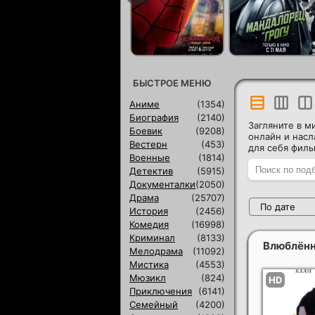
БЫСТРОЕ МЕНЮ
Аниме
(1354)
Биография
(2140)
Загляните в м
Боевик
(9208)
онлайн и нас
Вестерн
(453)
для себя филь
Военные
(1814)
Детектив
(5915)
Документалки
(2050)
Драма
(25707)
По дате
История
(2456)
Комедия
(16998)
Криминал
(8133)
Влюблён
Мелодрама
(11092)
Мистика
(4553)
Мюзикл
(824)
Приключения
(6141)
Семейный
(4200)