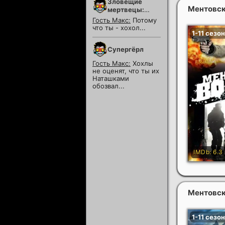
Зловещие
Ментовски
мертвецы:
Пекло
Гость Макс:
Потому
что ты - хохол...
Супергёрл
Гость Макс:
Хохлы
не оценят, что ты их
Наташками
обозвал...
Ментовски