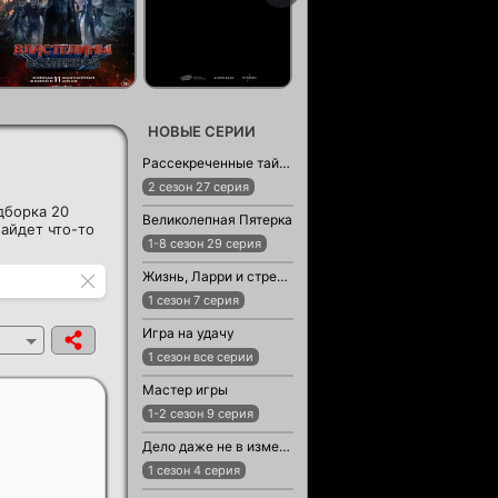
НОВЫЕ СЕРИИ
Рассекреченные тайны с Дэвидом Духовны
2 сезон 27 серия
дборка 20
Великолепная Пятерка
айдет что-то
1-8 сезон 29 серия
Жизнь, Ларри и стремление к несчастью: Почти история Америки
1 сезон 7 серия
Игра на удачу
1 сезон все серии
Мастер игры
1-2 сезон 9 серия
Дело даже не в измене
1 сезон 4 серия