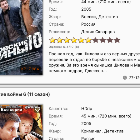
Время:
44 мин. (710 мин. всего)
Год:
2005
Жанр:
Боевик, Детектив
Страна:
Россия
Режиссер:
Денис Скворцов
Оценка: 6.4/10 (
8
)
Прошел год, как Шилова и его верных друз
перевели в отдел по борьбе с незаконным 
оружия. За это время сынишка Шилова и М
немного подрос, Джексон...
27-12
е войны 6 (11 сезон)
Качество:
HDrip
Время:
45 мин. (720 мин. всего)
Год:
2005
Жанр:
Криминал, Детектив
Страна:
Россия