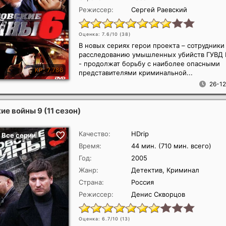
Режиссер:
Сергей Раевский
Оценка: 7.6/10 (
38
)
В новых сериях герои проекта – сотрудники
расследованию умышленных убийств ГУВД 
- продолжат борьбу с наиболее опасными
представителями криминальной...
26-12
е войны 9 (11 сезон)
Качество:
HDrip
Время:
44 мин. (710 мин. всего)
Год:
2005
Жанр:
Детектив, Криминал
Страна:
Россия
Режиссер:
Денис Скворцов
Оценка: 6.7/10 (
13
)