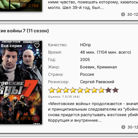
ними чувство, помешать которому, казалось
могло. Шел 39-й год, был...
30-12
е войны 7 (11 сезон)
Качество:
HDrip
Время:
46 мин. (1104 мин. всего)
Год:
2005
Жанр:
Боевик, Криминал
Страна:
Россия
Режиссер:
Сергей Раевский
Оценка: 7.5/10 (
44
)
«Ментовские войны» продолжаются - значи
и принципиальным следователям из "убойно
снова придется распутывать жестокие убий
Коррупция и внутренние...
30-12