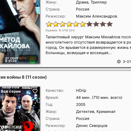
Жанр:
Драма, Триллер
Страна:
Россия
Режиссер:
Максим Александров
Оценка: 6.1/10 (
31
)
Талантливый хирург Максим Михайлов посл
многолетнего отсутствия возвращается в р
город. Он врывается в размеренную жизнь
больницы, возмущая и восхищая...
3-01
е войны 8 (11 сезон)
Качество:
HDrip
Время:
44 мин. (710 мин. всего)
Год:
2005
Жанр:
Детектив, Криминал
Страна:
Россия
Режиссер:
Денис Скворцов