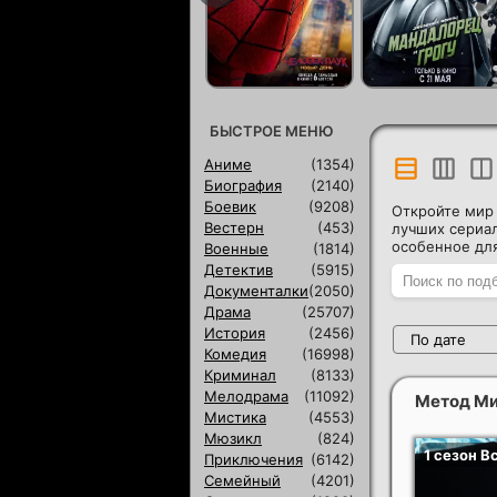
БЫСТРОЕ МЕНЮ
Аниме
(1354)
Биография
(2140)
Боевик
(9208)
Откройте мир 
Вестерн
(453)
лучших сериал
особенное для
Военные
(1814)
Детектив
(5915)
Документалки
(2050)
Драма
(25707)
История
(2456)
По дате
Комедия
(16998)
Криминал
(8133)
Мелодрама
(11092)
Метод Ми
Мистика
(4553)
Мюзикл
(824)
Приключения
(6142)
Семейный
(4201)