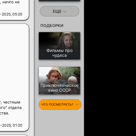
, ничто не
ЕЩЕ
-2025, 05:20
ПОДБОРКИ
Фильмы про
чудеса
Приключенческое
кино СССР
т, честным
ЧТО ПОСМОТРЕТЬ?
го" отдела
ства.
-2025, 01:20