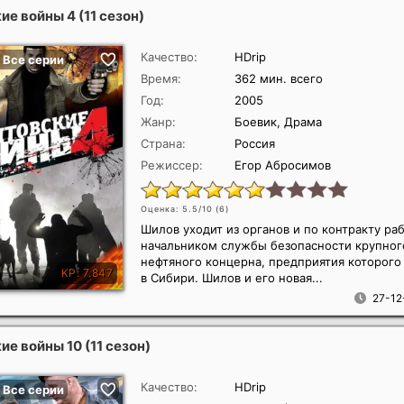
е войны 4 (11 сезон)
Качество:
HDrip
Время:
362 мин. всего
Год:
2005
Жанр:
Боевик, Драма
Страна:
Россия
Режиссер:
Егор Абросимов
Оценка: 5.5/10 (
6
)
Шилов уходит из органов и по контракту ра
начальником службы безопасности крупног
нефтяного концерна, предприятия которого
в Сибири. Шилов и его новая...
27-12
е войны 10 (11 сезон)
Качество:
HDrip