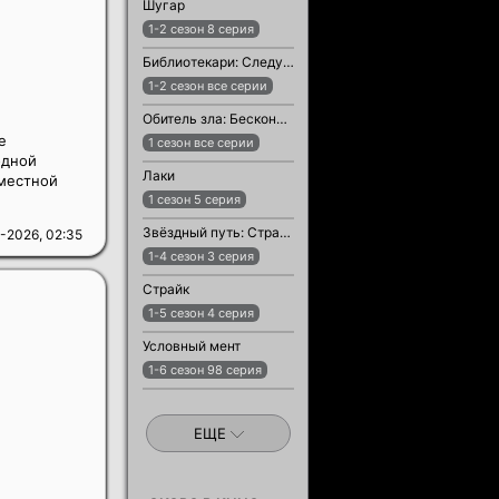
Шугар
1-2 сезон 8 серия
Библиотекари: Следующая глава
1-2 сезон все серии
Обитель зла: Бесконечная тьма
е
1 сезон все серии
одной
Лаки
 местной
1 сезон 5 серия
Звёздный путь: Странные новые миры
-2026, 02:35
1-4 сезон 3 серия
Страйк
1-5 сезон 4 серия
Условный мент
1-6 сезон 98 серия
ЕЩЕ