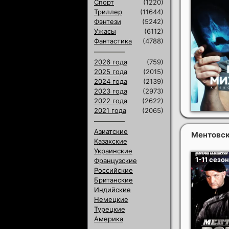
Спорт
(1220)
Триллер
(11644)
Фэнтези
(5242)
Ужасы
(6112)
Фантастика
(4788)
2026 года
(759)
2025 года
(2015)
2024 года
(2139)
2023 года
(2973)
2022 года
(2622)
2021 года
(2065)
Азиатские
Ментовски
Казахские
Украинские
Французские
Российские
Британские
Индийские
Немецкие
Турецкие
Америка