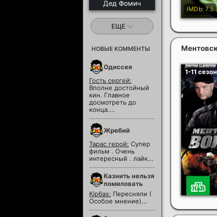
Дед Фомич
ЕЩЕ
Ментовски
НОВЫЕ КОММЕНТЫ
Одиссея
Гость сергей:
Вполне достойный
кин. Главное
досмотреть до
конца....
Жребий
Тарас герой:
Супер
фильм . Очень
интересный . лайк...
Казнить нельзя
помиловать
Kip6as:
Пересняли (
Особое мнение)...