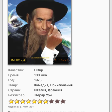
Качество:
HDrip
Время:
100 мин.
Год:
1973
Жанр:
Комедия, Приключения
Страна:
Италия, Франция
Режиссер:
Жерар Ури
Оценка: 6.7/10 (
10
)