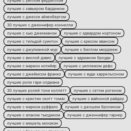
лучшие с уиллом ферреллом
лучшие с хавьером бардемом
лучшие с джесси айзенбергом
30 лучших с дженнифер коннелли
лучшие с хью джекманом
лучшие с эдвардом нортоном
лучшие с тильдой суинтон
лучшие с крисом эвансом
лучшие с джулианной мур
лучшие с биллом мюрреем
лучшие с виолой дэвис
лучшие с эдрианом броуди
лучшие с марион котийяр
лучшие с уиллемом дефо
лучшие с джеймсом франко
лучшие с вуди харрельсоном
лучшие роли гари олдмана
30 лучших ролей тони коллетт
лучшие с сетом рогеном
лучшие с кристин скотт томас
лучшие с вайноной райдер
лучшие с марком руффало
лучшие с джошем бролином
лучшие с аланом тьюдиком
лучшие с дженнифер гарнер
лучшие с мишель монахэн