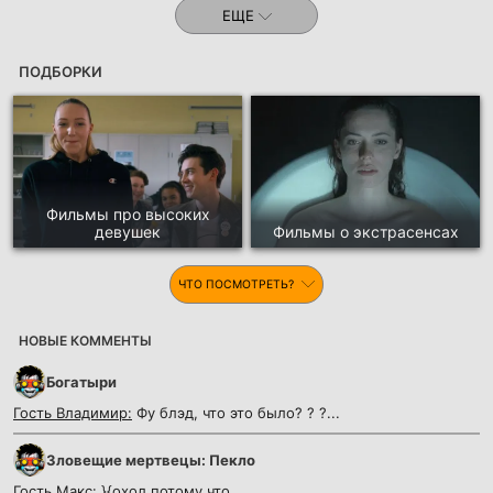
ЕЩЕ
ПОДБОРКИ
Фильмы про высоких
девушек
Фильмы о экстрасенсах
ЧТО ПОСМОТРЕТЬ?
НОВЫЕ КОММЕНТЫ
Богатыри
Гость Владимир:
Фу блэд, что это было? ? ?...
Зловещие мертвецы: Пекло
Гость Макс:
}{охол потому что...