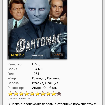
Качество:
HDrip
Время:
104 мин.
Год:
1964
Жанр:
Комедия, Криминал
Страна:
Италия, Франция
Режиссер:
Андре Юнебель
Оценка: 9.1/10 (
24
)
В Париже происходят довольно странные происшествия: