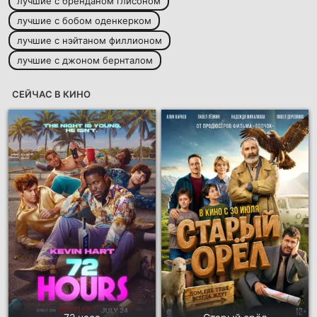
лучшие с бренданом глисоном
лучшие с бобом оденкерком
лучшие с нэйтаном филлионом
лучшие с джоном бернталом
СЕЙЧАС В КИНО