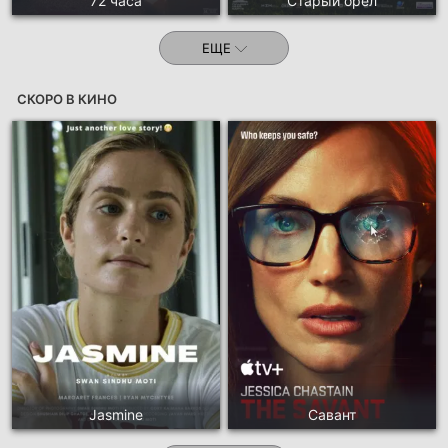
72 часа
Старый орёл
ЕЩЕ
СКОРО В КИНО
Jasmine
Савант