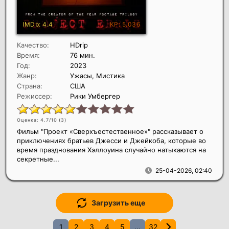
Качество:
HDrip
Время:
76 мин.
Год:
2023
Жанр:
Ужасы, Мистика
Страна:
США
Режиссер:
Рики Умбергер
Оценка: 4.7/10 (
3
)
Фильм "Проект «Сверхъестественное»" рассказывает о
приключениях братьев Джесси и Джейкоба, которые во
время празднования Хэллоуина случайно натыкаются на
секретные...
25-04-2026, 02:40
Загрузить еще
1
2
3
4
5
...
32