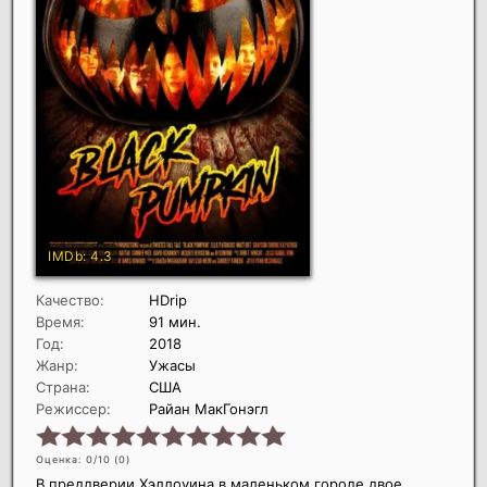
Качество:
HDrip
Время:
91 мин.
Год:
2018
Жанр:
Ужасы
Страна:
США
Режиссер:
Райан МакГонэгл
Оценка: 0/10 (
0
)
В преддверии Хэллоуина в маленьком городе двое