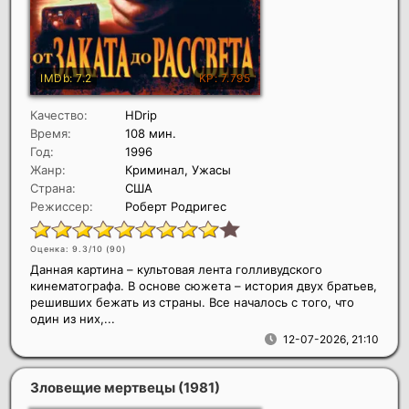
Качество:
HDrip
Время:
108 мин.
Год:
1996
Жанр:
Криминал, Ужасы
Страна:
США
Режиссер:
Роберт Родригес
Оценка: 9.3/10 (
90
)
Данная картина – культовая лента голливудского
кинематографа. В основе сюжета – история двух братьев,
решивших бежать из страны. Все началось с того, что
один из них,...
12-07-2026, 21:10
Зловещие мертвецы
(1981)