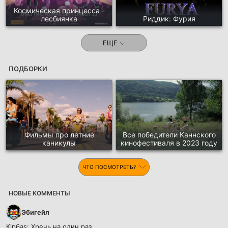
Космическая принцесса -
лесбиянка
Риддик: Фурия
ЕЩЕ
ПОДБОРКИ
Фильмы про летние
Все победители Каннского
каникулы
кинофестиваля в 2023 году
ЧТО ПОСМОТРЕТЬ?
НОВЫЕ КОММЕНТЫ
Эбигейл
Kip6as:
Хрень на один раз...