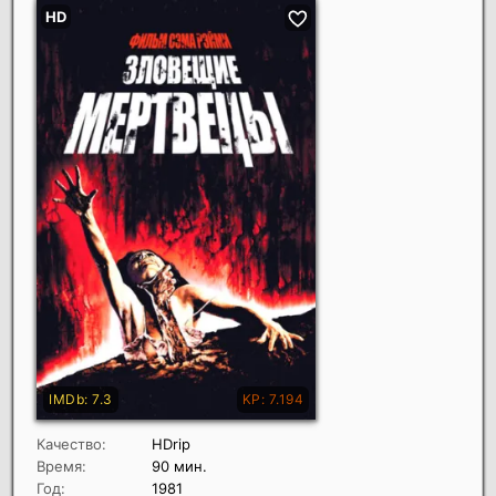
Качество:
HDrip
Время:
90 мин.
Год:
1981