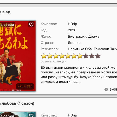
 в ад
Качество:
HDrip
Год:
2026
Жанр:
Биография, Драма
Страна:
Япония
Режиссер:
Норитика Оба, Томоюки Так
Оценка: 7.3/10 (
3
)
Её имя знали миллионы - к словам этой ж
прислушивались, её предсказания могли во
или разрушить судьбу. Казуко Хосоки стано
символом власти над...
6-05
 любовь (1 сезон)
Качество:
HDrip