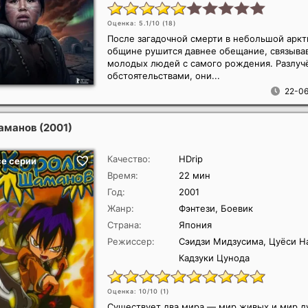
Оценка: 5.1/10 (
18
)
После загадочной смерти в небольшой аркт
общине рушится давнее обещание, связыва
молодых людей с самого рождения. Разлу
обстоятельствами, они...
22-06
шаманов
(2001)
Качество:
HDrip
Время:
22 мин
Год:
2001
Жанр:
Фэнтези, Боевик
Страна:
Япония
Режиссер:
Сэидзи Мидзусима, Цуёси На
Кадзуки Цунода
Оценка: 10/10 (
1
)
Существует два мира — мир живых и мир д