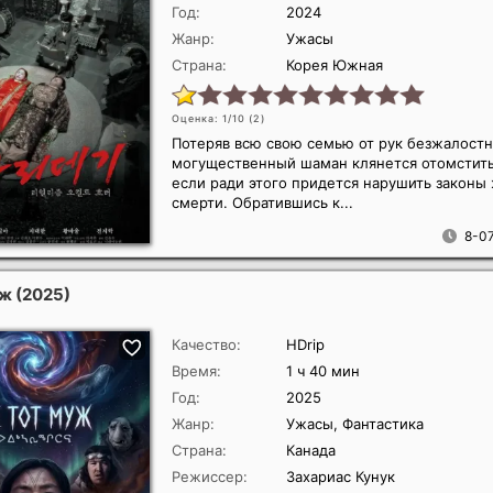
Год:
2024
Жанр:
Ужасы
Страна:
Корея Южная
Оценка: 1/10 (
2
)
Потеряв всю свою семью от рук безжалостн
могущественный шаман клянется отомстить
если ради этого придется нарушить законы
смерти. Обратившись к...
8-07
уж
(2025)
Качество:
HDrip
Время:
1 ч 40 мин
Год:
2025
Жанр:
Ужасы, Фантастика
Страна:
Канада
Режиссер:
Захариас Кунук