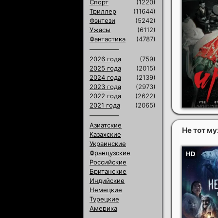
Спорт
(1220)
Триллер
(11644)
Фэнтези
(5242)
Ужасы
(6112)
Фантастика
(4787)
2026 года
(759)
2025 года
(2015)
2024 года
(2139)
2023 года
(2973)
2022 года
(2622)
2021 года
(2065)
Азиатские
Не тот м
Казахские
Украинские
Французские
Российские
Британские
Индийские
Немецкие
Турецкие
Америка