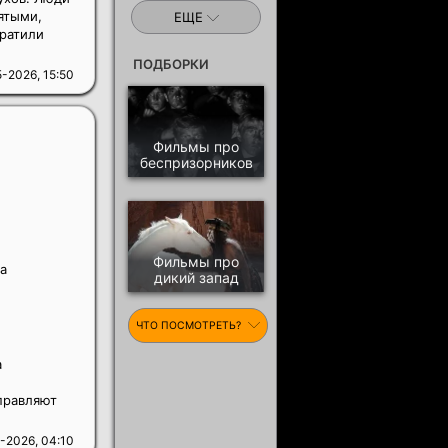
ятыми,
ЕЩЕ
тратили
ПОДБОРКИ
-2026, 15:50
Фильмы про
беспризорников
Фильмы про
а
дикий запад
ЧТО ПОСМОТРЕТЬ?
а
правляют
-2026, 04:10