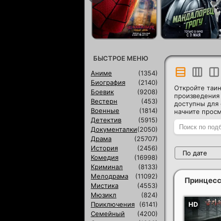
БЫСТРОЕ МЕНЮ
Аниме
(1354)
Биография
(2140)
Откройте таи
Боевик
(9208)
произведения 
Вестерн
(453)
доступны для 
Военные
(1814)
начните просм
Детектив
(5915)
Документалки
(2050)
Драма
(25707)
История
(2456)
По дате
Комедия
(16998)
Криминал
(8133)
Мелодрама
(11092)
Принцесс
Мистика
(4553)
Мюзикл
(824)
Приключения
(6141)
Семейный
(4200)