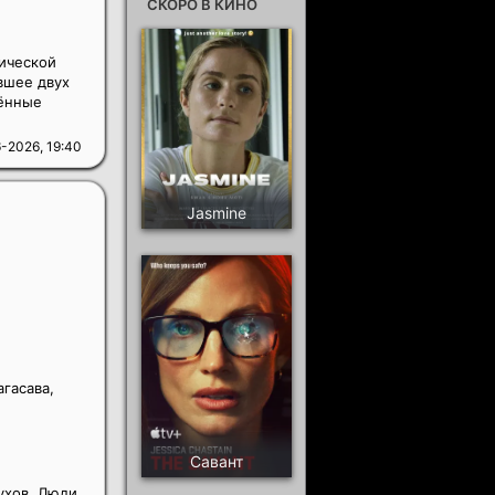
СКОРО В КИНО
ической
вшее двух
чённые
-2026, 19:40
Jasmine
гасава,
Савант
ухов. Люди