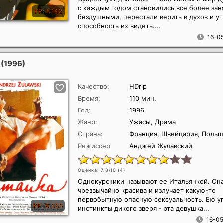
с каждым годом становились все более зан
бездушными, перестали верить в духов и у
способность их видеть....
16-05
а
(1996)
Качество:
HDrip
Время:
110 мин.
Год:
1996
Жанр:
Ужасы, Драма
Страна:
Франция, Швейцария, Польш
Режиссер:
Анджей Жулавский
Оценка: 7.8/10 (
4
)
Однокурсники называют ее Итальянкой. Он
чрезвычайно красива и излучает какую-то
первобытную опасную сексуальность. Ею у
инстинкты дикого зверя - эта девушка...
16-05