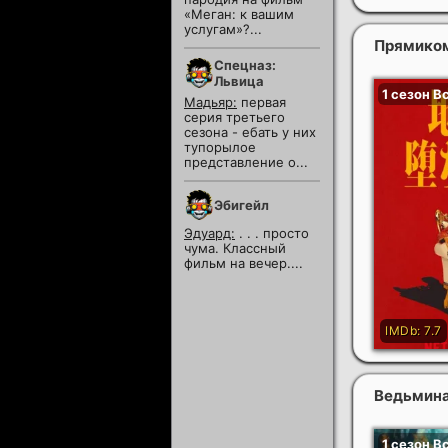
«Меган: к вашим
услугам»?...
Прямиком
Спецназ:
Львица
Мадьяр:
первая
серия третьего
сезона - ебать у них
тупорылое
представление о...
Эбигейл
Эдуард:
. . . просто
чума. Классный
фильм на вечер....
Ведьмина