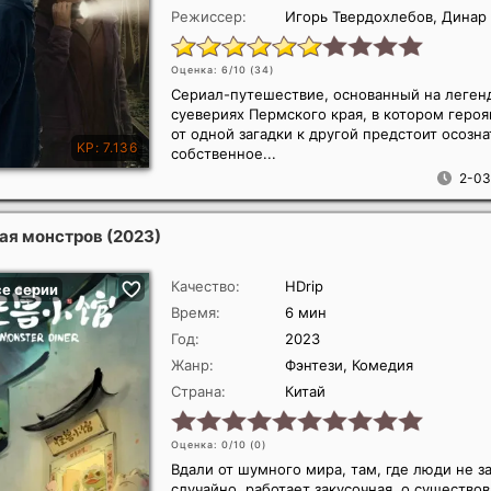
Режиссер:
Игорь Твердохлебов, Динар
Оценка: 6/10 (
34
)
Сериал-путешествие, основанный на леген
суевериях Пермского края, в котором героя
от одной загадки к другой предстоит осозна
собственное...
2-03
ая монстров
(2023)
Качество:
HDrip
Время:
6 мин
Год:
2023
Жанр:
Фэнтези, Комедия
Страна:
Китай
Оценка: 0/10 (
0
)
Вдали от шумного мира, там, где люди не з
случайно, работает закусочная, о существо