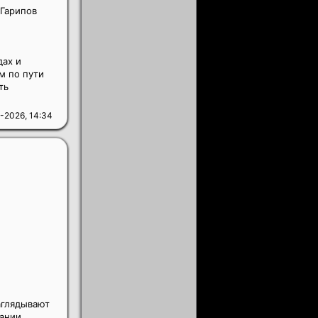
 Гарипов
дах и
м по пути
ть
-2026, 14:34
аглядывают
вании