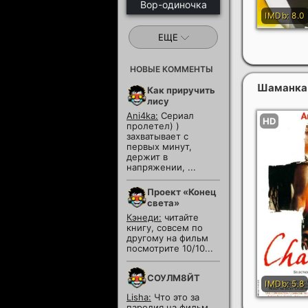
Вор-одиночка
ЕЩЕ
НОВЫЕ КОММЕНТЫ
Шаманк
Как приручить
лису
Ani4ka:
Сериал
пролетел) )
захватывает с
первых минут,
держит в
напряжении, ...
Проект «Конец
света»
Кэнеди:
читайте
книгу, совсем по
другому на фильм
посмотрите 10/10...
СОУЛМ8ЙТ
Lisha:
Что это за
пародия на фильм