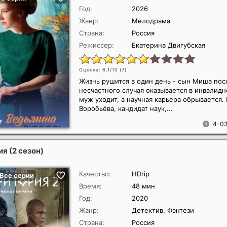
Год:
2026
Жанр:
Мелодрама
Страна:
Россия
Режиссер:
Екатерина Двигубская
Оценка: 6.1/10 (
7
)
Жизнь рушится в один день - сын Миша пос
несчастного случая оказывается в инвалидн
муж уходит, а научная карьера обрывается.
Воробьёва, кандидат наук,...
4-03
я (2 сезон)
Качество:
HDrip
Время:
48 мин
Год:
2020
Жанр:
Детектив, Фэнтези
Страна:
Россия