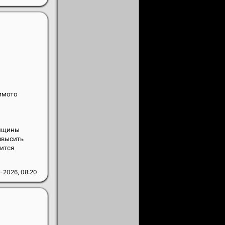
имото
енщины
звысить
вится
-2026, 08:20