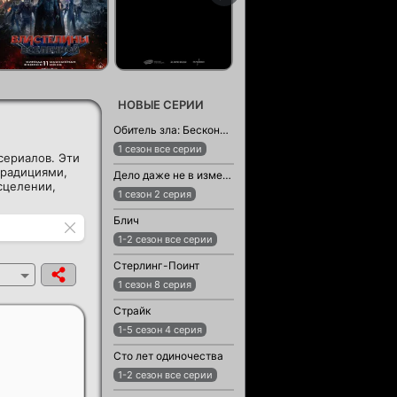
НОВЫЕ СЕРИИ
Обитель зла: Бесконечная тьма
1 сезон все серии
сериалов. Эти
традициями,
Дело даже не в измене
сцелении,
1 сезон 2 серия
Блич
1-2 сезон все серии
Стерлинг-Поинт
1 сезон 8 серия
Страйк
1-5 сезон 4 серия
Сто лет одиночества
1-2 сезон все серии