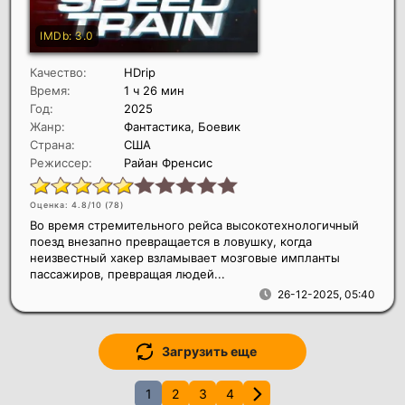
Качество:
HDrip
Время:
1 ч 26 мин
Год:
2025
Жанр:
Фантастика, Боевик
Страна:
США
Режиссер:
Райан Френсис
Оценка: 4.8/10 (
78
)
Во время стремительного рейса высокотехнологичный
поезд внезапно превращается в ловушку, когда
неизвестный хакер взламывает мозговые импланты
пассажиров, превращая людей...
26-12-2025, 05:40
Загрузить еще
1
2
3
4