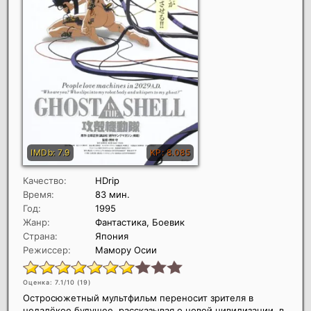
Качество:
HDrip
Время:
83 мин.
Год:
1995
Жанр:
Фантастика, Боевик
Страна:
Япония
Режиссер:
Мамору Осии
Оценка: 7.1/10 (
19
)
Остросюжетный мультфильм переносит зрителя в
недалёкое будущее, рассказывая о новой цивилизации, в