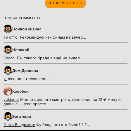
ЧТО ПОСМОТРЕТЬ?
НОВЫЕ КОММЕНТЫ
Ночной бизнес
То отто:
Рекомендую как фильм на вечер...
Непокой
Ссссс:
Да, такого бреда я ещё не видел. . ....
Дом Дракона
y:
nice one. reccomend...
Колобок
yukinon:
Мне стыдно это смотреть, выключил на 12-й минуте,
дальше — уже просто...
Богатыри
Гость Владимир:
Фу блэд, что это было? ? ?...