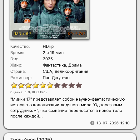
Качество:
HDrip
Время:
2 ч 19 мин
Год:
2025
Жанр:
Фантастика, Драма
Страна:
США, Великобритания
Режиссер:
Пон Джун-хо
Оценка: 6.3/10 (
2156
)
"Микки 17" представляет собой научно-фантастическую
историю о колонизации ледяного мира "Одноразовым
сотрудником", чье сознание переносится в новое тело
после каждой...
13-07-2026, 12:10
Трон: Арес
(2025)