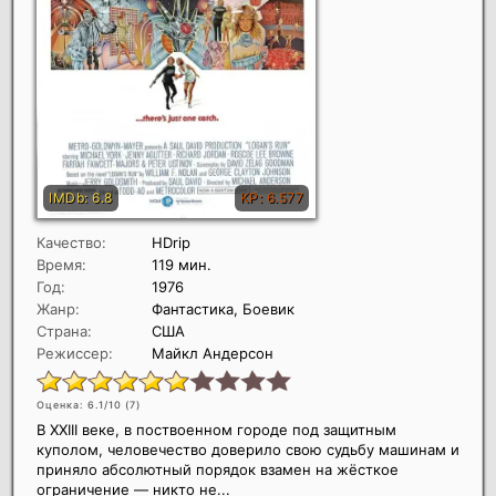
Качество:
HDrip
Время:
119 мин.
Год:
1976
Жанр:
Фантастика, Боевик
Страна:
США
Режиссер:
Майкл Андерсон
Оценка: 6.1/10 (
7
)
В XXIII веке, в поствоенном городе под защитным
куполом, человечество доверило свою судьбу машинам и
приняло абсолютный порядок взамен на жёсткое
ограничение — никто не...