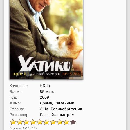
Качество:
HDrip
Время:
89 мин.
Год:
2009
Жанр:
Драма, Семейный
Страна:
США, Великобритания
Режиссер:
Лассе Халльстрём
Оценка: 9/10 (
64
)