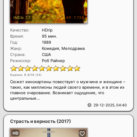
Качество:
HDrip
Время:
95 мин.
Год:
1989
Жанр:
Комедия, Мелодрама
Страна:
США
Режиссер:
Роб Райнер
Оценка: 9.9/10 (
13
)
Сюжет кинокартины повествует о мужчине и женщине –
таких, как миллионы людей своего времени, и в этом их
главное очарование. Возникает ощущение, что
центральные...
29-12-2025, 04:40
Страсть и верность
(2017)