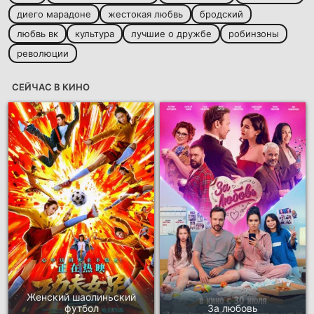
диего марадоне
жестокая любвь
бродский
любвь вк
культура
лучшие о дружбе
робинзоны
революции
СЕЙЧАС В КИНО
Женский шаолиньский
футбол
За любовь