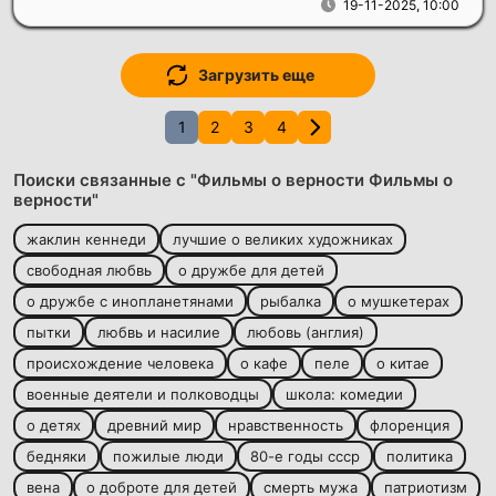
19-11-2025, 10:00
Загрузить еще
1
2
3
4
Поиски связанные с "Фильмы о верности Фильмы о
верности"
жаклин кеннеди
лучшие о великих художниках
свободная любвь
о дружбе для детей
о дружбе с инопланетянами
рыбалка
о мушкетерах
пытки
любвь и насилие
любовь (англия)
происхождение человека
о кафе
пеле
о китае
военные деятели и полководцы
школа: комедии
о детях
древний мир
нравственность
флоренция
бедняки
пожилые люди
80-е годы ссср
политика
вена
о доброте для детей
смерть мужа
патриотизм