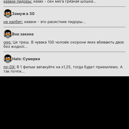
казахи пидоры:
казах - сен мега грязная шошка...
Замуж в 30
не калбит:
казахи - это расисткие пидоры...
Вне закона
ggg:
Це треш. В чувака 100 чоловік охорони яких вбивають двоє
без жодної...
Halo: Сумерки
mr-DX:
В 1 фильм запакуйте на х1,25, тогда будет приемлемо. А
так почти...