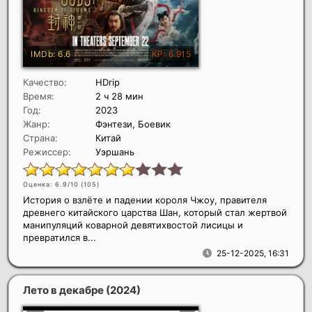
Качество:
HDrip
Время:
2 ч 28 мин
Год:
2023
Жанр:
Фэнтези, Боевик
Страна:
Китай
Режиссер:
Уэршань
Оценка: 6.9/10 (
105
)
История о взлёте и падении короля Чжоу, правителя
древнего китайского царства Шан, который стал жертвой
манипуляций коварной девятихвостой лисицы и
превратился в...
25-12-2025, 16:31
Лето в декабре
(2024)