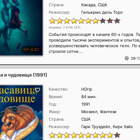
Страна:
Канада, США
Режиссер:
Гильермо дель Торо
Оценка: 7.5/10 (
27
)
События происходят в начале 60-х годов. Т
проводили тысячи экспериментов и опытов,
усовершенствовать человеческое тело. По 
строили сотни...
29-1
а и чудовище
(1991)
Качество:
HDrip
Время:
84 мин.
Год:
1991
Жанр:
Мюзикл, Фэнтези
Страна:
США
Режиссер:
Гари Труздейл, Кирк Уайз