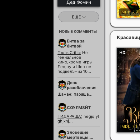
Дед Фомич
ЕЩЕ
НОВЫЕ КОММЕНТЫ
Красавиц
Битва за
битвой
Гость Critic:
Не
гениальное
кино,кроме игры
Лео,ну и Шон не
подвел5+из 10...
День
разоблачения
Шаман:
параша...
СОУЛМ8ЙТ
ПИДАРАША:
negjq yt
ghjxnj...
Зловещие
мертвецы: