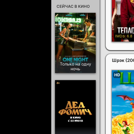
СЕЙЧАС В КИНО
Шрэк
(20
Только на одну
ночь