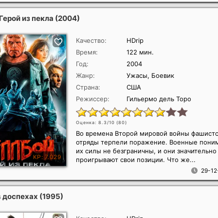
Герой из пекла
(2004)
Качество:
HDrip
Время:
122 мин.
Год:
2004
Жанр:
Ужасы, Боевик
Страна:
США
Режиссер:
Гильермо дель Торо
Оценка: 8.3/10 (
80
)
Во времена Второй мировой войны фашист
отряды терпели поражение. Военные поним
их силы не безграничны, и они значительно
проигрывают свои позиции. Что же...
29-12
в доспехах
(1995)