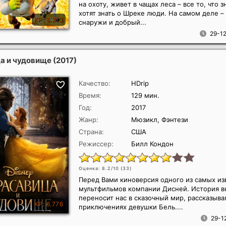
на охоту, живет в чащах леса – все то, что 
хотят знать о Шреке люди. На самом деле 
снаружи и добрый...
29-12
а и чудовище
(2017)
Качество:
HDrip
Время:
129 мин.
Год:
2017
Жанр:
Мюзикл, Фэнтези
Страна:
США
Режиссер:
Билл Кондон
Оценка: 8.2/10 (
33
)
Перед Вами киноверсия одного из самых из
мультфильмов компании Дисней. История в
переносит нас в сказочный мир, рассказыва
приключениях девушки Бель....
29-1