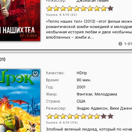
Режиссер:
Джонатан Левин
Оценка: 8.5/10 (
32
)
«Тепло наших тел» (2013) –этот фильм можн
романтической зомби-комедией и мелодра
необычная история любви и двое необычн
влюбленных – зомби и...
1-01
01)
Качество:
HDrip
Время:
90 мин.
Год:
2001
Жанр:
Фэнтези, Мелодрама
Страна:
США
Режиссер:
Эндрю Адамсон, Вики Джен
Оценка: 8.4/10 (
115
)
Злобный зеленый людоед, который по ноча