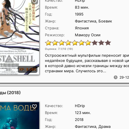
Качество:
HDrip
Время:
83 мин.
Год:
1995
Жанр:
Фантастика, Боевик
Страна:
Япония
Режиссер:
Мамору Осии
Оценка: 7.1/10 (
19
)
Остросюжетный мультфильм переносит зри
недалёкое будущее, рассказывая о новой ц
в которой давно исчезли границы между вс
странами мира. Случилось это...
29-12
оды
(2018)
Качество:
HDrip
Время:
123 мин.
Год:
2018
Жанр:
Фантастика, Драма