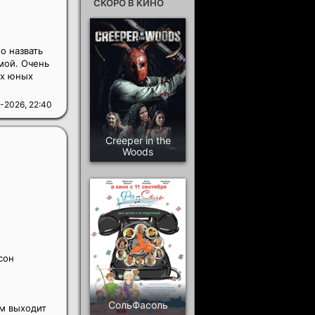
СКОРО В КИНО
о назвать
мой. Очень
ых юных
-2026, 22:40
Creeper in the
Woods
сон
СольФасоль
м выходит