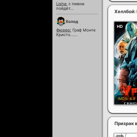
Пекло
Lisha:
с пивом
пойдёт...
Хеллбой: 
Холод
Фюрер:
Граф Монте
Кристо......
Призрак 