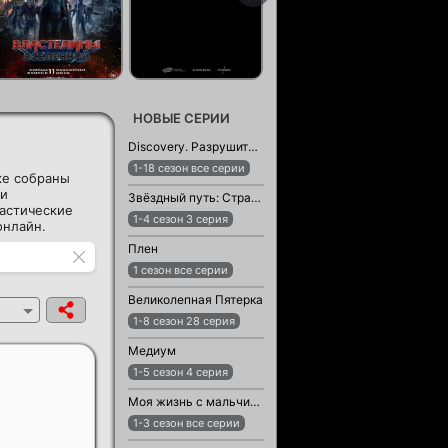
НОВЫЕ СЕРИИ
Discovery. Разрушители легенд
1-18 сезон все серии
ке собраны
 и
Звёздный путь: Странные новые миры
тастические
1-4 сезон 3 серия
онлайн.
Плен
1 сезон все серии
Великолепная Пятерка
1-8 сезон 28 серия
Медиум
1-5 сезон 4 серия
Моя жизнь с мальчиками Уолтер
1-3 сезон все серии