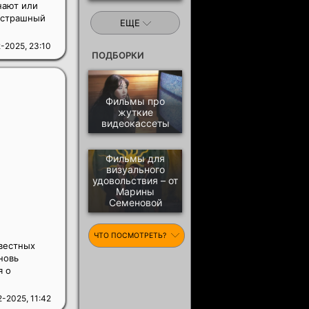
знают или
– страшный
ЕЩЕ
-2025, 23:10
ПОДБОРКИ
Фильмы про
жуткие
видеокассеты
Фильмы для
визуального
удовольствия – от
Марины
Семеновой
ЧТО ПОСМОТРЕТЬ?
вестных
новь
я о
2-2025, 11:42