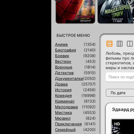
БЫСТРОЕ МЕНЮ
Аниме
(1354)
Биография
(2140)
Любовь, прео
Боевик
(9208)
фильмы про лю
Вестерн
(453)
стереотипов, 
Военные
(1814)
миры и насла
Детектив
(5915)
Документалки
(2050)
Драма
(25707)
История
(2456)
По дате
Комедия
(16998)
Криминал
(8133)
Мелодрама
(11092)
Эдвард 
Мистика
(4553)
Мюзикл
(824)
Приключения
(6141)
Семейный
(4200)