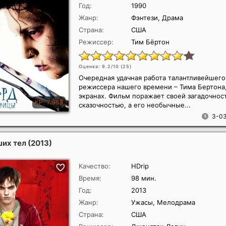
Год:
1990
Жанр:
Фэнтези, Драма
Страна:
США
Режиссер:
Тим Бёртон
Оценка: 9.2/10 (
25
)
Очередная удачная работа талантливейшего
режиссера нашего времени – Тима Бертона,
экранах. Фильм поражает своей загадочнос
сказочностью, а его необычные...
3-03
ших тел
(2013)
Качество:
HDrip
Время:
98 мин.
Год:
2013
Жанр:
Ужасы, Мелодрама
Страна:
США